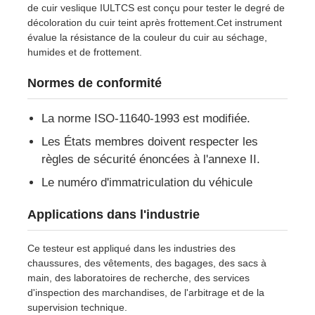
de cuir veslique IULTCS est conçu pour tester le degré de
décoloration du cuir teint après frottement.Cet instrument
évalue la résistance de la couleur du cuir au séchage,
Visite d'usine
humides et de frottement.
Normes de conformité
Contrôle de la qualité
La norme ISO-11640-1993 est modifiée.
Contact
Les États membres doivent respecter les
règles de sécurité énoncées à l'annexe II.
Demande de soumission
Le numéro d'immatriculation du véhicule
Applications dans l'industrie
Équipement d'essai en laboratoire
Ce testeur est appliqué dans les industries des
Chambre d'essai environnemental
chaussures, des vêtements, des bagages, des sacs à
main, des laboratoires de recherche, des services
d'inspection des marchandises, de l'arbitrage et de la
Machine de test universelle
supervision technique.