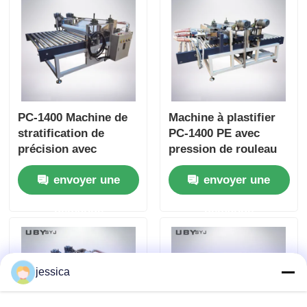
pression verticale de
1 000 N et une vitesse
d'essai de 500 mm/s
PC-1400 Machine de
Machine à plastifier
stratification de
PC-1400 PE avec
précision avec
pression de rouleau
contrôle de
réglable, chauffage à
envoyer une
envoyer une
température précis et
l'huile thermique et
largeur
électrique et largeur
demande
demande
personnalisable pour
personnalisable
mousse EPE PE
jessica