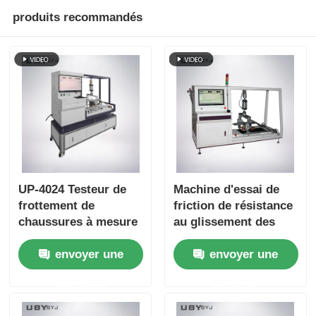
produits recommandés
UP-4024 Testeur de
Machine d'essai de
frottement de
friction de résistance
chaussures à mesure
au glissement des
répétée avec une
chaussures UP-4024,
envoyer une
envoyer une
pression maximale de
conforme à la norme
1000 N et une vitesse
ASTMF609
demande
demande
d'essai de 500 mm/s
ASTMF2913 SATRA
TM144, avec une