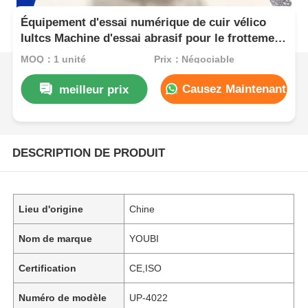
Équipement d'essai numérique de cuir vélico
Iultcs Machine d'essai abrasif pour le frottement
de couleur et de graisse
MOQ：1 unité
Prix：Négociable
Causez Maintenant
meilleur prix
DESCRIPTION DE PRODUIT
Lieu d'origine
Chine
Nom de marque
YOUBI
Certification
CE,ISO
Numéro de modèle
UP-4022