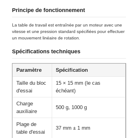
Principe de fonctionnement
Machine d'essai d'impact
La table de travail est entraînée par un moteur avec une
vitesse et une pression standard spécifiées pour effectuer
Machine d'essai d'abrasion
un mouvement linéaire de rotation.
Spécifications techniques
équipement d'essai en caoutchouc
Paramètre
Spécification
Équipement d'essai de chaussures
Taille du bloc
15 × 15 mm (le cas
d'essai
échéant)
Équipement d'essai des matériaux de construction
Charge
500 g, 1000 g
auxiliaire
Équipement d'essai des emballages
Plage de
37 mm ± 1 mm
table d'essai
Équipement d'essai des adhésifs