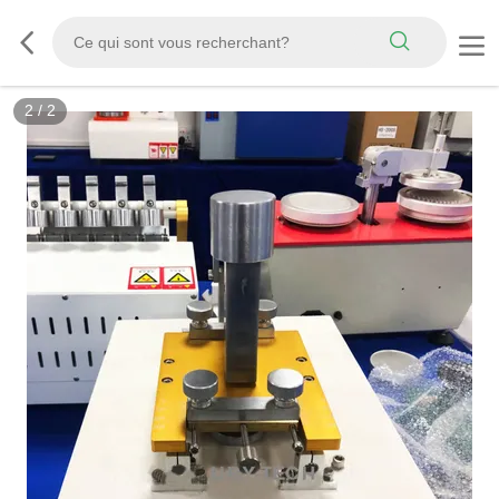
2
/
2