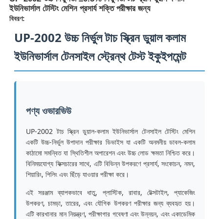
ইউনিভার্সাল টেস্টিং মেশিন প্রসার্য শক্তি পরীক্ষার জন্য
বিবরণ:
UP-2002 উচ্চ নির্ভুল টাচ স্ক্রিন ডুয়াল কলাম
ইউনিভার্সাল টেনসাইল স্ট্রেন্থ টেস্ট ইকুইপমেন্ট
পণ্য ওভারভিউ
UP-2002 টাচ স্ক্রিন ডুয়াল-কলাম ইউনিভার্সাল টেনসাইল টেস্টিং মেশিন
একটি উচ্চ-নির্ভুল উপাদান পরীক্ষার ডিভাইস যা একটি অনমনীয় ডাবল-কলাম
কাঠামো সমন্বিত যা স্থিতিশীল অপারেশন এবং উচ্চ লোড ক্ষমতা নিশ্চিত করে।
বাড়ি
বিনিময়যোগ্য ফিক্সচারের সাথে, এটি বিভিন্ন উপকরণে প্রসার্য, সংকোচন, নমন,
শিয়ারিং, পিলিং এবং ছিঁড়ে যাওয়ার পরীক্ষা করে।
পণ্য
এই সরঞ্জাম ব্যাপকভাবে ধাতু, প্লাস্টিক, রাবার, টেক্সটাইল, প্যাকেজিং
উপকরণ, চামড়া, তারের, এবং যৌগিক উপকরণ পরীক্ষার জন্য ব্যবহৃত হয়।
এটি কারখানার মান নিয়ন্ত্রণ, পরীক্ষাগার গবেষণা এবং উন্নয়ন, এবং একাডেমিক
আমাদের সম্পর্কে