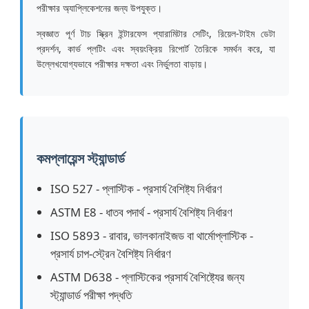
পরীক্ষার অ্যাপ্লিকেশনের জন্য উপযুক্ত।
স্বজ্ঞাত পূর্ণ টাচ স্ক্রিন ইন্টারফেস প্যারামিটার সেটিং, রিয়েল-টাইম ডেটা
কারখানা ভ্রমণ
প্রদর্শন, কার্ভ প্লটিং এবং স্বয়ংক্রিয় রিপোর্ট তৈরিকে সমর্থন করে, যা
উল্লেখযোগ্যভাবে পরীক্ষার দক্ষতা এবং নির্ভুলতা বাড়ায়।
মান নিয়ন্ত্রণ
আমাদের সাথে যোগাযোগ করুন
কমপ্লায়েন্স স্ট্যান্ডার্ড
উদ্ধৃতির জন্য আবেদন
ISO 527 - প্লাস্টিক - প্রসার্য বৈশিষ্ট্য নির্ধারণ
ASTM E8 - ধাতব পদার্থ - প্রসার্য বৈশিষ্ট্য নির্ধারণ
ল্যাব টেস্টিং ইকুইপমেন্ট
ISO 5893 - রাবার, ভালকানাইজড বা থার্মোপ্লাস্টিক -
প্রসার্য চাপ-স্ট্রেন বৈশিষ্ট্য নির্ধারণ
এনভায়রনমেন্টাল টেস্ট চেম্বার
ASTM D638 - প্লাস্টিকের প্রসার্য বৈশিষ্ট্যের জন্য
স্ট্যান্ডার্ড পরীক্ষা পদ্ধতি
ইউনিভার্সাল টেস্টিং মেশিন