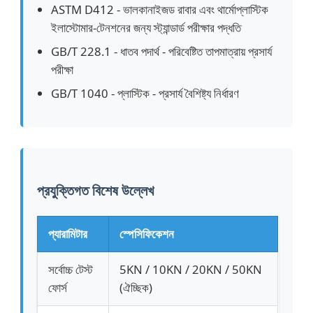
ASTM D412 - ভালকানাইজড রাবার এবং থার্মোপ্লাস্টিক
ইলাস্টোমার-টেনশনের জন্য স্ট্যান্ডার্ড পরীক্ষার পদ্ধতি
ইমপ্যাক্ট টেস্টিং মেশিন
GB/T 228.1 - ধাতব পদার্থ - পরিবেষ্টিত তাপমাত্রায় প্রসার্য
পরীক্ষা
ঘর্ষণ পরীক্ষার যন্ত্র
GB/T 1040 - প্লাস্টিক - প্রসার্য বৈশিষ্ট্য নির্ধারণ
রাবার পরীক্ষার সরঞ্জাম
পাদুকা পরীক্ষার সরঞ্জাম
প্রযুক্তিগত বিশেষ উল্লেখ
নির্মাণ সামগ্রী পরীক্ষার সরঞ্জাম
প্যারামিটার
স্পেসিফিকেশন
প্যাকেজিং পরীক্ষা সরঞ্জাম
সর্বোচ্চ টেস্ট
5KN / 10KN / 20KN / 50KN
ফোর্স
(ঐচ্ছিক)
আঠালো পরীক্ষার সরঞ্জাম