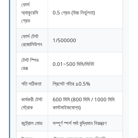
ফোর্স
অ্যাকুরেসি
0.5 গ্রেড (উচ্চ নির্ভুলতা)
ফ্যাব্রিক টেস্টিং মেশিন
গ্রেড
তাপমাত্রা এবং আর্দ্রতা নিয়ন্ত্রক
ফোর্স টেস্ট
1/500000
রেজোলিউশন
কঠোরতা পরীক্ষক
টেস্ট স্পিড
0.01~500 মিমি/মিনিট
রেঞ্জ
গতি সঠিকতা
প্রিসেট গতির ±0.5%
কার্যকরী টেস্ট
600 মিমি (800 মিমি / 1000 মিমি
স্ট্রোক
কাস্টমাইজযোগ্য)
কন্ট্রোল মোড
সম্পূর্ণ স্পর্শ পর্দা বুদ্ধিমান নিয়ন্ত্রণ