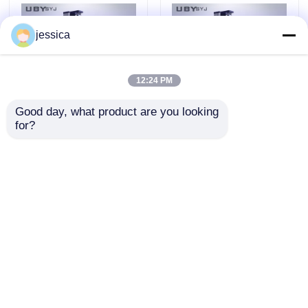
jessica
12:24 PM
Good day, what product are you looking 
for?
UP-2000 ইউনিভার্সাল টেস্টিং
ইউপি-২০০০ জুতা উপাদান পিলিং
মেশিন ±0.5% নির্ভুলতা,
পরীক্ষক ±0.5% নির্ভুলতা, 150
800mm টেনসাইল স্ট্রোক
মিমি পরীক্ষার প্রস্থ এবং
এবং পিল স্ট্রেংথ টেস্টিংয়ের
ইউনিভার্সাল পরীক্ষার জন্য 800
অনুসন্ধান পাঠান
অনুসন্ধান পাঠান
জন্য 5-ইঞ্চি কালার টাচ স্ক্রিন
মিমি টান স্ট্রোক সহ
বাড়ি
আমাদের সম্পর্কে
আমাদের সাথে যোগাযোগ করুন
Desktop Site
সাইট ম্যাপ
গোপনীয়তা নীতি