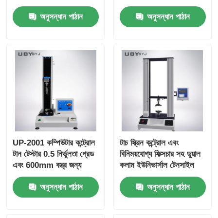
আইএসও এএসটিএম জিবি
10KN সর্বোচ্চ পরীক্ষা শক্তি
অনুসন্ধান পাঠান
অনুসন্ধান পাঠান
স্ট্যান্ডার্ডগুলির সাথে সামঞ্জস্যপূর্ণ
সঙ্গে
টেনসিল স্ট্রেস্ট টেস্টিং 10
কেএন সর্বাধিক শক্তিতে
UP-2001 কম্পিউটার কন্ট্রোল
টাচ স্ক্রিন কন্ট্রোল এবং
টান টেস্টার 0.5 নির্ভুলতা গ্রেড
বিনিময়যোগ্য ফিক্সচার সহ ডুয়াল
এবং 600mm বস্ত্র জন্য
কলাম ইউনিভার্সাল টেনসাইল
কার্যকর টেস্টিং স্পেস সঙ্গে
টেস্টিং মেশিন
অনুসন্ধান পাঠান
অনুসন্ধান পাঠান