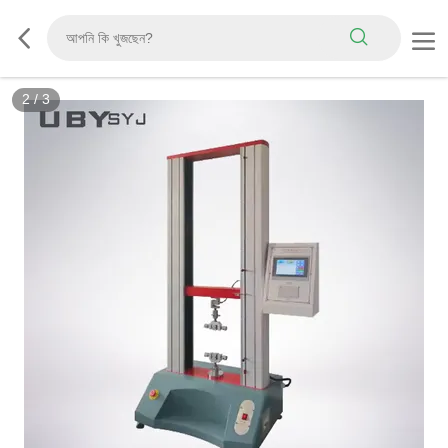
3
/
3