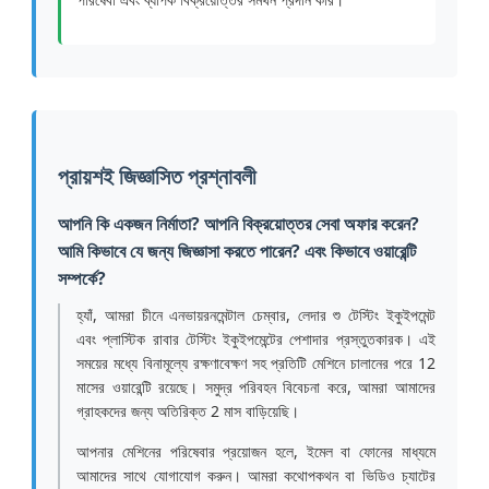
প্রায়শই জিজ্ঞাসিত প্রশ্নাবলী
আপনি কি একজন নির্মাতা? আপনি বিক্রয়োত্তর সেবা অফার করেন?
আমি কিভাবে যে জন্য জিজ্ঞাসা করতে পারেন? এবং কিভাবে ওয়ারেন্টি
সম্পর্কে?
হ্যাঁ, আমরা চীনে এনভায়রনমেন্টাল চেম্বার, লেদার শু টেস্টিং ইকুইপমেন্ট
এবং প্লাস্টিক রাবার টেস্টিং ইকুইপমেন্টের পেশাদার প্রস্তুতকারক। এই
সময়ের মধ্যে বিনামূল্যে রক্ষণাবেক্ষণ সহ প্রতিটি মেশিনে চালানের পরে 12
মাসের ওয়ারেন্টি রয়েছে। সমুদ্র পরিবহন বিবেচনা করে, আমরা আমাদের
গ্রাহকদের জন্য অতিরিক্ত 2 মাস বাড়িয়েছি।
আপনার মেশিনের পরিষেবার প্রয়োজন হলে, ইমেল বা ফোনের মাধ্যমে
আমাদের সাথে যোগাযোগ করুন। আমরা কথোপকথন বা ভিডিও চ্যাটের