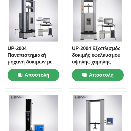
UP-2004
UP-2004 Εξοπλισμός
Πανεπιστημιακή
δοκιμής εφελκυσμού
μηχανή δοκιμών με
υψηλής χαμηλής
PID έξυπνο έλεγχο
θερμοκρασίας με
Αποστολή
Αποστολή
θερμοκρασίας για
περιβαλλοντικό
δοκιμές αντοχής στη
θάλαμο και μέγιστη
ερώτησης
ερώτησης
σύσφιξη που
δύναμη δοκιμής 10
συμμορφώνονται με
KN
τα πρότυπα ISO
ASTM GB με μέγιστη
δύναμη 10KN