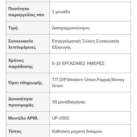
Ποσότητα
1 μονάδα
παραγγελίας min
Τιμή
Διαπραγματεύσιμος
Συσκευασία
Επαγγελματική Ξύλινη Συσκευασία
λεπτομέρειες
Εξαγωγής
Χρόνος
5-15 ΕΡΓΑΣΙΜΕΣ ΗΜΕΡΕΣ
παράδοσης
T/T,D/P,Western Union,Paypal,Money
Όροι πληρωμής
Gram
Δυνατότητα
30 μονάδα/μήνας
προσφοράς
Μοντέλο ΑΡΙΘ.
UP-2002
Τύπος
Καθολική μηχανή δοκιμών