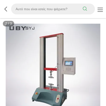
3
/
3