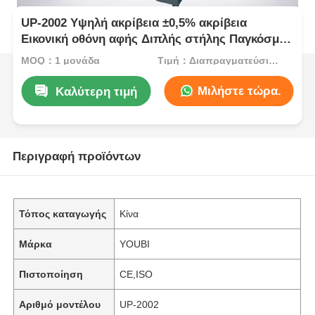
UP-2002 Υψηλή ακρίβεια ±0,5% ακρίβεια
Εικονική οθόνη αφής Διπλής στήλης Παγκόσμια
μηχανή δοκιμών για δοκιμές αντοχής στη
MOQ：1 μονάδα
Τιμή：Διαπραγματεύσιμος
σύσφιξη
Μιλήστε τώρα.
Καλύτερη τιμή
Περιγραφή προϊόντων
Τόπος καταγωγής
Κίνα
Μάρκα
YOUBI
Πιστοποίηση
CE,ISO
Αριθμό μοντέλου
UP-2002