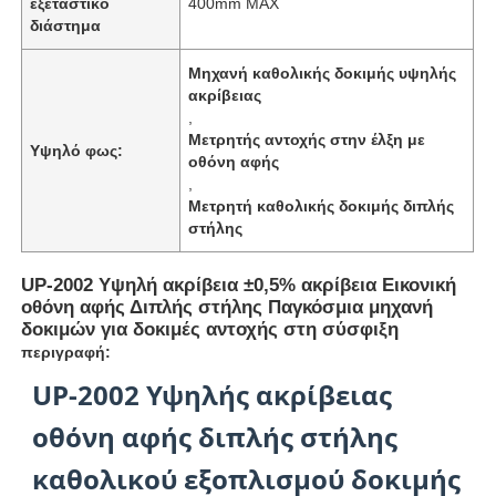
εξεταστικό
400mm MAX
διάστημα
Μηχανή καθολικής δοκιμής υψηλής
ακρίβειας
,
Μετρητής αντοχής στην έλξη με
Υψηλό φως:
οθόνη αφής
,
Μετρητή καθολικής δοκιμής διπλής
στήλης
UP-2002 Υψηλή ακρίβεια ±0,5% ακρίβεια Εικονική
οθόνη αφής Διπλής στήλης Παγκόσμια μηχανή
δοκιμών για δοκιμές αντοχής στη σύσφιξη
Αρχική Σελίδα
περιγραφή:
UP-2002 Υψηλής ακρίβειας
Προϊόντα
οθόνη αφής διπλής στήλης
καθολικού εξοπλισμού δοκιμής
Σχετικά με εμάς