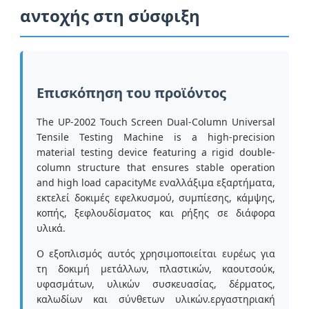
αντοχής στη σύσφιξη
Γύρος εργοστασίων
Ποιοτικός έλεγχος
Επισκόπηση του προϊόντος
The UP-2002 Touch Screen Dual-Column Universal
επαφή
Tensile Testing Machine is a high-precision
material testing device featuring a rigid double-
column structure that ensures stable operation
Ζητήστε ένα απόσπασμα
and high load capacityΜε εναλλάξιμα εξαρτήματα,
εκτελεί δοκιμές εφελκυσμού, συμπίεσης, κάμψης,
κοπής, ξεφλουδίσματος και ρήξης σε διάφορα
Εξοπλισμός δοκιμής εργαστηρίων
υλικά.
Ο εξοπλισμός αυτός χρησιμοποιείται ευρέως για
Θάλαμος Περιβαλλοντικών Δοκιμών
τη δοκιμή μετάλλων, πλαστικών, καουτσούκ,
υφασμάτων, υλικών συσκευασίας, δέρματος,
καλωδίων και σύνθετων υλικών.εργαστηριακή
Καθολική μηχανή δοκιμών