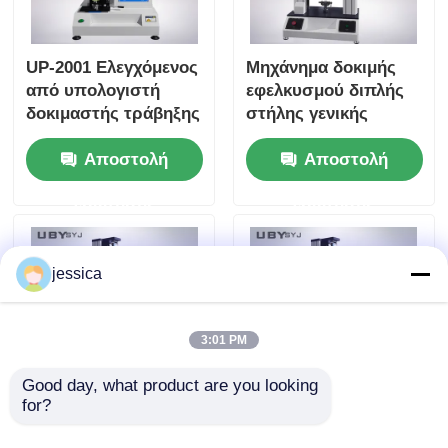
UP-2001 Ελεγχόμενος
Μηχάνημα δοκιμής
από υπολογιστή
εφελκυσμού διπλής
δοκιμαστής τράβηξης
στήλης γενικής
με βαθμό ακρίβειας
χρήσης με έλεγχο
Αποστολή
Αποστολή
0,5 και 600 mm
οθόνης αφής και
αποτελεσματικό
εναλλάξιμα φωτιστικά
ερώτησης
ερώτησης
χώρο δοκιμής για
ενδύματα
jessica
3:01 PM
Good day, what product are you looking 
for?
UP-2000
UP-2000 Δοκιμαστής
Πανεπιστημιακή
αποφλούδισης