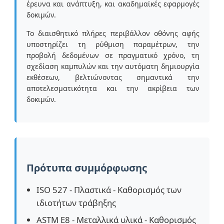
έρευνα και ανάπτυξη, και ακαδημαϊκές εφαρμογές
δοκιμών.
Μηχανή δοκιμής κρούσεων
Το διαισθητικό πλήρες περιβάλλον οθόνης αφής
υποστηρίζει τη ρύθμιση παραμέτρων, την
προβολή δεδομένων σε πραγματικό χρόνο, τη
Μηχανή δοκιμής γδαρσίματος
σχεδίαση καμπυλών και την αυτόματη δημιουργία
εκθέσεων, βελτιώνοντας σημαντικά την
αποτελεσματικότητα και την ακρίβεια των
λαστιχένιος εξοπλισμός δοκιμής
δοκιμών.
Εξοπλισμός δοκιμής υποδημάτων
Εξοπλισμός δοκιμής δομικών υλικών
Πρότυπα συμμόρφωσης
Εξοπλισμός δοκιμής συσκευασίας
ISO 527 - Πλαστικά - Καθορισμός των
ιδιοτήτων τράβηξης
Εξοπλισμός δοκιμής συγκολλητικών
ASTM E8 - Μεταλλικά υλικά - Καθορισμός