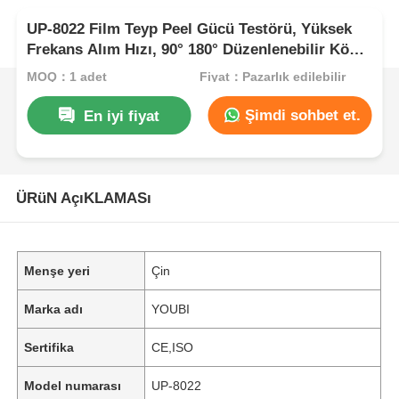
UP-8022 Film Teyp Peel Gücü Testörü, Yüksek
Frekans Alım Hızı, 90° 180° Düzenlenebilir Köşe
ve ±0,5% Ölçüm Doğruluğu
MOQ：1 adet
Fiyat：Pazarlık edilebilir
Şimdi sohbet et.
En iyi fiyat
ÜRüN AçıKLAMASı
Menşe yeri
Çin
Marka adı
YOUBI
Sertifika
CE,ISO
Model numarası
UP-8022