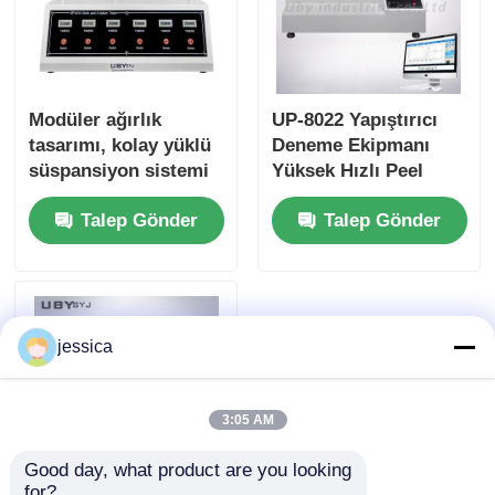
Modüler ağırlık
UP-8022 Yapıştırıcı
tasarımı, kolay yüklü
Deneme Ekipmanı
süspansiyon sistemi
Yüksek Hızlı Peel
ve yapışkan testi için
Gücü Denetleyicisi
Talep Gönder
Talep Gönder
5 ölçüm grubu ile UP-
Köşe 90° 180°
6010 Tutuklama
Düzenlenebilir
Denetleyicisi
jessica
3:05 AM
Good day, what product are you looking 
for?