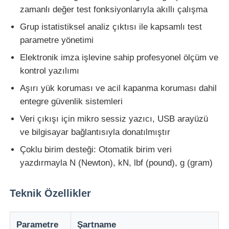
zamanlı değer test fonksiyonlarıyla akıllı çalışma
Grup istatistiksel analiz çıktısı ile kapsamlı test
Darbe Test Cihazı
parametre yönetimi
Elektronik imza işlevine sahip profesyonel ölçüm ve
aşınma test makinesi
kontrol yazılımı
Aşırı yük koruması ve acil kapanma koruması dahil
kauçuk test cihazları
entegre güvenlik sistemleri
Veri çıkışı için mikro sessiz yazıcı, USB arayüzü
Ayakkabı Test Cihazları
ve bilgisayar bağlantısıyla donatılmıştır
Çoklu birim desteği: Otomatik birim veri
İnşaat malzemeleri test ekipmanları
yazdırmayla N (Newton), kN, lbf (pound), g (gram)
Ambalaj testi ekipmanları
Teknik Özellikler
Yapıştırıcı deneme ekipmanları
Parametre
Şartname