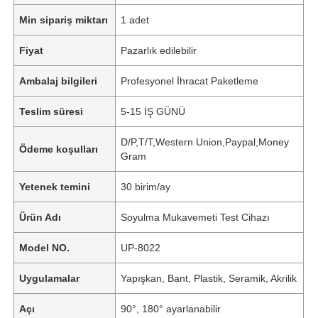
Min sipariş miktarı
1 adet
Fiyat
Pazarlık edilebilir
Ambalaj bilgileri
Profesyonel İhracat Paketleme
Teslim süresi
5-15 İŞ GÜNÜ
D/P,T/T,Western Union,Paypal,Money
Ödeme koşulları
Gram
Yetenek temini
30 birim/ay
Ürün Adı
Soyulma Mukavemeti Test Cihazı
Model NO.
UP-8022
Uygulamalar
Yapışkan, Bant, Plastik, Seramik, Akrilik
Açı
90°, 180° ayarlanabilir