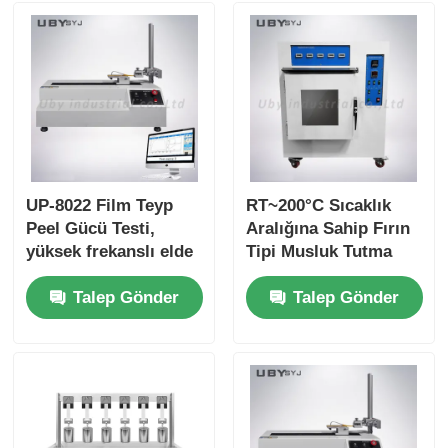
UP-8022 Film Teyp
RT~200°C Sıcaklık
Peel Gücü Testi,
Aralığına Sahip Fırın
yüksek frekanslı elde
Tipi Musluk Tutma
etme oranı ve hassas
Test Cihazı ve
Talep Gönder
Talep Gönder
yapıştırıcı testi için
Yapışkan Testi için
çok açılı ölçümler
Mikro Bilgisayar P.I.D
Kontrolü GB/T 4851
Standartlarına
Uygunluk