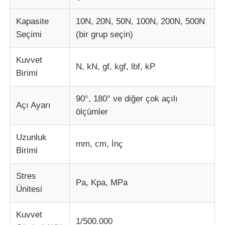
Kapasite
10N, 20N, 50N, 100N, 200N, 500N
kumaş test makinesi
Seçimi
(bir grup seçin)
Sıcaklık ve Nem Kontrol Cihazı
Kuvvet
N, kN, gf, kgf, lbf, kP
Birimi
Sertlik denetleyicisi
90°, 180° ve diğer çok açılı
Açı Ayarı
ölçümler
Uzunluk
mm, cm, İnç
Birimi
Stres
Pa, Kpa, MPa
Ünitesi
Kuvvet
1/500.000