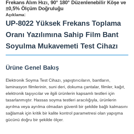
Frekans Alım Hızı, 90° 180° Düzenlenebilir Köşe ve
±0,5% Ölçüm Doğruluğu
Açıklama:
UP-8022 Yüksek Frekans Toplama
Oranı Yazılımına Sahip Film Bant
Soyulma Mukavemeti Test Cihazı
Ürüne Genel Bakış
Elektronik Soyma Test Cihazı, yapıştırıcıların, bantların,
laminasyon filmlerinin, suni deri, dokuma çantalar, filmler, kağıt,
elektronik taşıyıcılar ve ilgili ürünlerin kapsamlı testleri için
Ana sayfa
tasarlanmıştır. Hassas soyma testleri aracılığıyla, ürünlerin
ayrılma veya ayrılma olmadan güvenli bir şekilde bağlı kalmasını
sağlamak için kritik bir kalite kontrol parametresi olan yapışma
Ürünler
gücünü doğru bir şekilde ölçer.
Hakkımızda