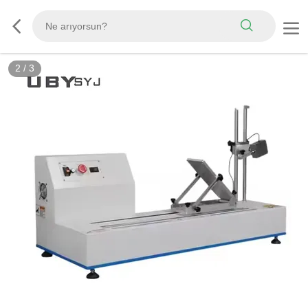
2
/
3