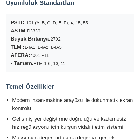
Uyumluluk Standartları
Fabrika turu
PSTC:
101 (A, B, C, D, E, F), 4, 15, 55
ASTM:
D3330
Kalite kontrol
Büyük Britanya:
2792
TLMI:
L-IA1, L-IA2, L-IA3
AFERA:
4001 P11
Bize ulaşın
- Tamam.
FTM 1-6, 10, 11
Teklif isteği
Temel Özellikler
Laboratuvar Test Cihazları
Modern insan-makine arayüzü ile dokunmatik ekran
kontrolü
Çevresel Test Odası
Gelişmiş yer değiştirme doğruluğu ve kademesiz
hız regülasyonu için kurşun vidalı iletim sistemi
Evrensel test makinesi
Maksimum değer, ortalama değer ve gerçek