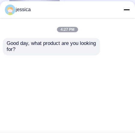
jessica
4:27 PM
Good day, what product are you looking 
for?
5 Stationen
Klebebandmaschine
Vollverschlossenes
Haltevermögen
Anfrage absenden
Prüfgerät UP-8001
Startseite
Über uns
Kontakt
Desktop Site
Sitemap
Datenschutzrichtlinie