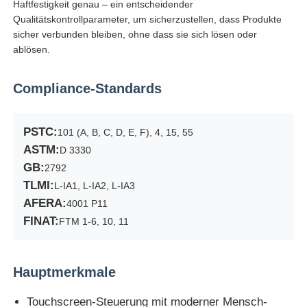
Haftfestigkeit genau – ein entscheidender
Qualitätskontrollparameter, um sicherzustellen, dass Produkte
sicher verbunden bleiben, ohne dass sie sich lösen oder
Fabrik Tour
ablösen.
Qualitätskontrolle
Compliance-Standards
Kontakt
PSTC:
101 (A, B, C, D, E, F), 4, 15, 55
ASTM:
D 3330
GB:
2792
Referenzen
TLMI:
L-IA1, L-IA2, L-IA3
AFERA:
4001 P11
Laborversuch-Ausrüstung
FINAT:
FTM 1-6, 10, 11
Umwelttestkammer
Hauptmerkmale
Universelle Testmaschine
Touchscreen-Steuerung mit moderner Mensch-