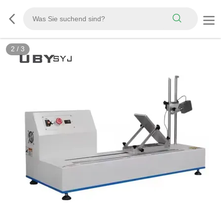
3
/
3