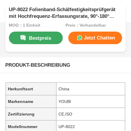
UP-8022 Folienband-Schälfestigkeitsprüfgerät
mit Hochfrequenz-Erfassungsrate, 90°-180°
einstellbarem Winkel und ±0,5 %
MOQ：1 Einheit
Preis：Verhandelbar
Messgenauigkeit
Jetzt Chatten
Bestpreis
PRODUKT-BESCHREIBUNG
Herkunftsort
China
Markenname
YOUBI
Zertifizierung
CE,ISO
Modellnummer
UP-8022