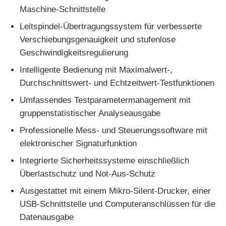
Maschine-Schnittstelle
Leitspindel-Übertragungssystem für verbesserte
Schlagprüfmaschine
Verschiebungsgenauigkeit und stufenlose
Geschwindigkeitsregulierung
Abnutzungsprüfmaschine
Intelligente Bedienung mit Maximalwert-,
Durchschnittswert- und Echtzeitwert-Testfunktionen
Gummitestgerät
Umfassendes Testparametermanagement mit
gruppenstatistischer Analyseausgabe
Prüfgeräte für Schuhe
Professionelle Mess- und Steuerungssoftware mit
elektronischer Signaturfunktion
Baustoffprüfgeräte
Integrierte Sicherheitssysteme einschließlich
Überlastschutz und Not-Aus-Schutz
Ausrüstung zur Prüfung von Verpackungen
Ausgestattet mit einem Mikro-Silent-Drucker, einer
USB-Schnittstelle und Computeranschlüssen für die
Datenausgabe
Prüfgeräte für Klebstoffe