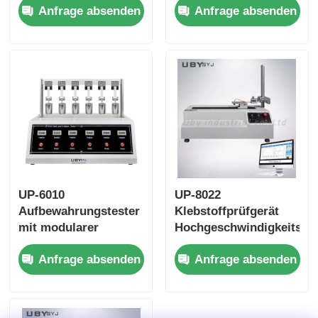
Anfrage absenden
Anfrage absenden
für präzise
Mikrocomputer-P.I.D.-
Klebstoffprüfung
Regelung für
Klebstoffprüfungen
gemäß GB/T 4851
Standards
UP-6010
UP-8022
Aufbewahrungstester
Klebstoffprüfgerät
mit modularer
Hochgeschwindigkeits-
Gewichtskonstruktion,
Pellerfestigkeitsprüfer
Anfrage absenden
Anfrage absenden
Leichtbelastungssuspensionssystem
Winkel 90° 180°
und 5 Messgruppen
Einstellbar
für die
Klebstoffprüfung