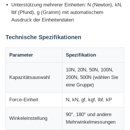
Unterstützung mehrerer Einheiten: N (Newton), kN,
lbf (Pfund), g (Gramm) mit automatischem
Stoffprüfmaschine
Ausdruck der Einheitendaten
Temperatur und Feuchteregler
Technische Spezifikationen
Härteprüfvorrichtung
Parameter
Spezifikation
10N, 20N, 50N, 100N,
Kapazitätsauswahl
200N, 500N (wählen Sie
eine Gruppe)
Force-Einheit
N, kN, gf, kgf, lbf, kP
90°, 180° und andere
Winkeleinstellung
Mehrwinkelmessungen