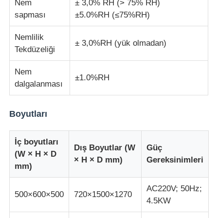
Nem
± 3,0% RH (> 75% RH)
sapması
±5.0%RH (≤75%RH)
Darbe Test Cihazı
Nemlilik
± 3,0%RH (yük olmadan)
Tekdüzeliği
aşınma test makinesi
Nem
±1.0%RH
dalgalanması
kauçuk test cihazları
Boyutları
Ayakkabı Test Cihazları
İç boyutları
Dış Boyutlar (W
Güç
İnşaat malzemeleri test ekipmanları
(W × H × D
× H × D mm)
Gereksinimleri
mm)
Ambalaj testi ekipmanları
AC220V; 50Hz;
500×600×500
720×1500×1270
4.5KW
Yapıştırıcı deneme ekipmanları