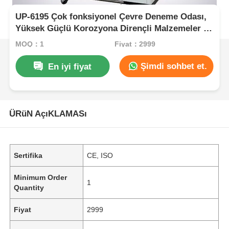
UP-6195 Çok fonksiyonel Çevre Deneme Odası,
Yüksek Güçlü Korozyona Dirençli Malzemeler ve
Özelleştirilebilir Boyut
MOQ：1
Fiyat：2999
Şimdi sohbet et.
En iyi fiyat
ÜRüN AçıKLAMASı
Sertifika
CE, ISO
Minimum Order
1
Quantity
Fiyat
2999