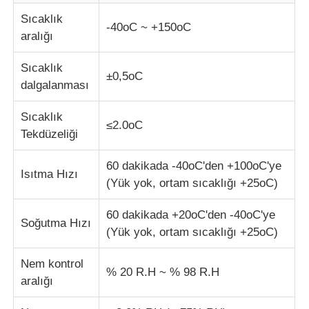
Sıcaklık
-40oC ~ +150oC
aralığı
Fabrika turu
Sıcaklık
±0,5oC
Kalite kontrol
dalgalanması
Sıcaklık
≤2.0oC
Bize ulaşın
Tekdüzeliği
60 dakikada -40oC'den +100oC'ye
Teklif isteği
Isıtma Hızı
(Yük yok, ortam sıcaklığı +25oC)
60 dakikada +20oC'den -40oC'ye
Laboratuvar Test Cihazları
Soğutma Hızı
(Yük yok, ortam sıcaklığı +25oC)
Çevresel Test Odası
Nem kontrol
% 20 R.H ~ % 98 R.H
aralığı
Evrensel test makinesi