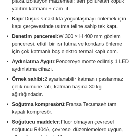
plaka.İzolasyon malzemesi: sert poliüretan köpük
yalıtım katmanı + cam lif.
Kapı:
Düşük sıcaklıkta yoğunlaşmayı önlemek için
kapı çerçevesinde ısıtma teline sahip tek kapı.
Denetim penceresi:
W 300 × H 400 mm gözlem
penceresi, etkili bir ısı tutma ve kondans önleme
için çok katmanlı boş elektro termal kaplı cam.
Aydınlatma Aygıtı:
Pencereye monte edilmiş 1 LED
aydınlatma cihazı.
Örnek sahibi:
2 ayarlanabilir katmanlı paslanmaz
çelik numune rafı, katman başına 30 kg
ağırlığındadır.
Soğutma kompresörü:
Fransa Tecumseh tam
kapalı kompresör.
Soğutucu maddeler:
Fluor olmayan çevresel
soğutucu R404A, çevresel düzenlemelere uygun,