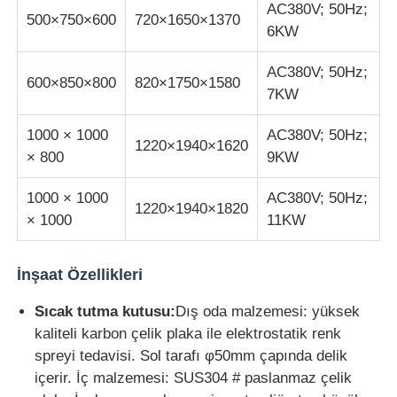
AC380V; 50Hz;
500×750×600
720×1650×1370
6KW
kumaş test makinesi
AC380V; 50Hz;
600×850×800
820×1750×1580
7KW
Sıcaklık ve Nem Kontrol Cihazı
1000 × 1000
AC380V; 50Hz;
1220×1940×1620
Sertlik denetleyicisi
× 800
9KW
1000 × 1000
AC380V; 50Hz;
1220×1940×1820
× 1000
11KW
İnşaat Özellikleri
Sıcak tutma kutusu:
Dış oda malzemesi: yüksek
kaliteli karbon çelik plaka ile elektrostatik renk
spreyi tedavisi. Sol tarafı φ50mm çapında delik
içerir. İç malzemesi: SUS304 # paslanmaz çelik