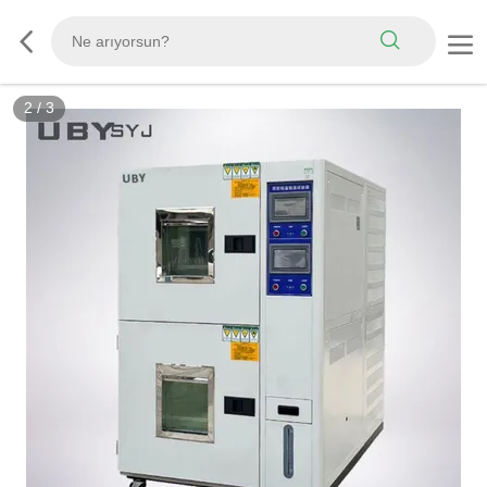
2
/
3