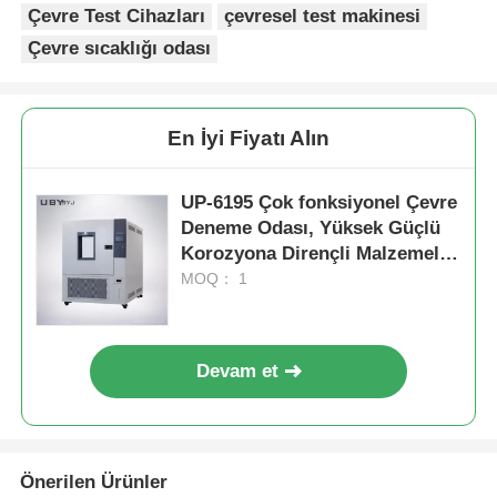
Çevre Test Cihazları
çevresel test makinesi
Çevre sıcaklığı odası
En İyi Fiyatı Alın
UP-6195 Çok fonksiyonel Çevre
Deneme Odası, Yüksek Güçlü
Korozyona Dirençli Malzemeler
ve Özelleştirilebilir Boyut
MOQ： 1
Devam et
Önerilen Ürünler