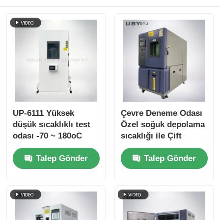
UP-6111 Yüksek
Çevre Deneme Odası
düşük sıcaklıklı test
Özel soğuk depolama
odası -70 ~ 180oC
sıcaklığı ile Çift
Aralık 20% ~ 98%
katmanlı kalın cam
Talep Gönder
Talep Gönder
Nem ve dokunmatik
kapı ve SUS # 304
ekran Akıllı Kontrol
paslanmaz çelik içi