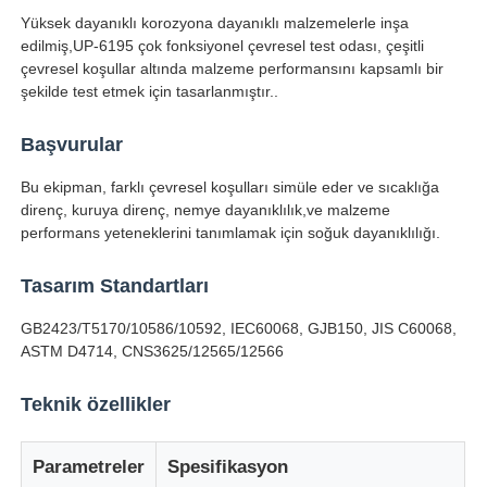
Yüksek dayanıklı korozyona dayanıklı malzemelerle inşa
edilmiş,UP-6195 çok fonksiyonel çevresel test odası, çeşitli
çevresel koşullar altında malzeme performansını kapsamlı bir
şekilde test etmek için tasarlanmıştır..
Başvurular
Bu ekipman, farklı çevresel koşulları simüle eder ve sıcaklığa
direnç, kuruya direnç, nemye dayanıklılık,ve malzeme
performans yeteneklerini tanımlamak için soğuk dayanıklılığı.
Tasarım Standartları
GB2423/T5170/10586/10592, IEC60068, GJB150, JIS C60068,
Ana sayfa
ASTM D4714, CNS3625/12565/12566
Teknik özellikler
Ürünler
Parametreler
Spesifikasyon
Hakkımızda