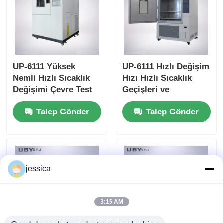
UP-6111 Yüksek
UP-6111 Hızlı Değişim
Nemli Hızlı Sıcaklık
Hızı Hızlı Sıcaklık
Değişimi Çevre Test
Geçişleri ve
Odası Buhar
Programlanabilir
Talep Gönder
Talep Gönder
Jeneratörü
Denetleyici ile İklim
Test Odası
jessica
3:15 AM