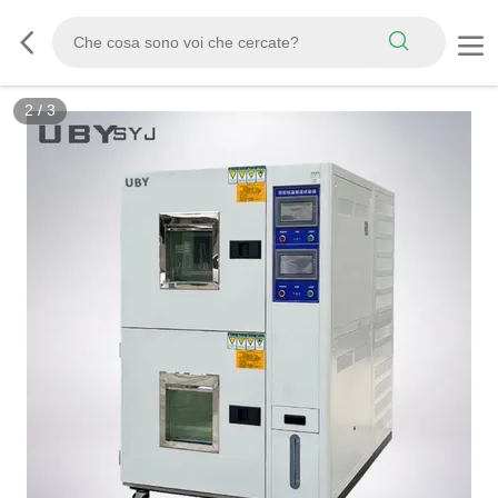
3
/
3