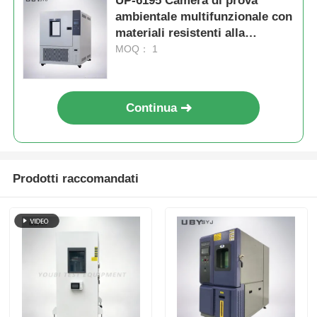
UP-6195 Camera di prova
ambientale multifunzionale con
materiali resistenti alla
corrosione di alta resistenza e
MOQ： 1
dimensioni personalizzabili
Continua
Prodotti raccomandati