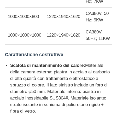
Hz; 7KW
CA380V; 50
1000×1000×800
1220×1940×1620
Hz; 9KW
CA380V;
1000×1000×1000
1220×1940×1820
50Hz; 11KW
Caratteristiche costruttive
Scatola di mantenimento del calore:
Materiale
della camera esterna: piastra in acciaio al carbonio
di alta qualità con trattamento elettrostatico a
spruzzo di colore. Il lato sinistro include un foro di
diametro φ50 mm. Materiale interno: piastra in
acciaio inossidabile SUS304#. Materiale isolante:
strato isolante in schiuma di poliuretano rigido +
fibra di vetro.