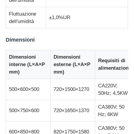
dell'umidità
Fluttuazione
macchina per prove su tessuti
±1,0%UR
dell'umidità
Regolatore di umidità e di temperatura
Dimensioni
tester di durezza
Dimensioni
Dimensioni
Requisiti di
interne (L×A×P
esterne (L×A×P
alimentazione
mm)
mm)
CA220V;
500×600×500
720×1500×1270
50Hz; 4,5KW
CA380V; 50
500×750×600
720×1650×1370
Hz; 6KW
CA380V; 50
600×850×800
820×1750×1580