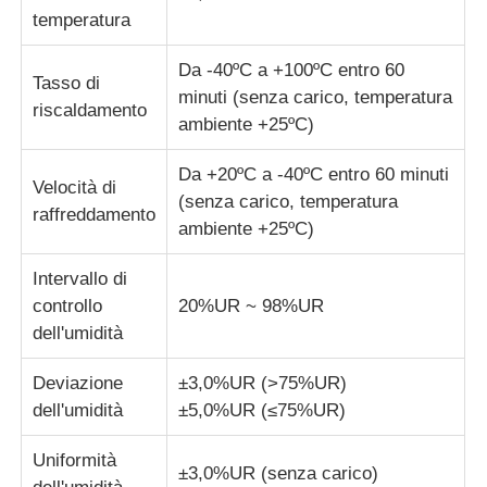
temperatura
Macchina per test di impatto
Da -40ºC a +100ºC entro 60
Tasso di
minuti (senza carico, temperatura
riscaldamento
ambiente +25ºC)
Macchina di prova dell'abrasione
Da +20ºC a -40ºC entro 60 minuti
Velocità di
apparecchiatura di collaudo di gomma
(senza carico, temperatura
raffreddamento
ambiente +25ºC)
Apparecchiature per test sulle calzature
Intervallo di
controllo
20%UR ~ 98%UR
dell'umidità
Attrezzature per la prova dei materiali da costruzione
Deviazione
±3,0%UR (>75%UR)
Apparecchiature per la prova degli imballaggi
dell'umidità
±5,0%UR (≤75%UR)
Uniformità
Attrezzature per la prova degli adesivi
±3,0%UR (senza carico)