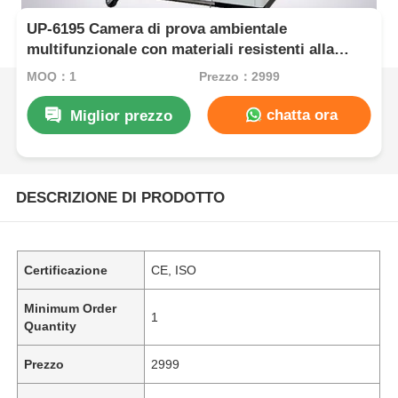
UP-6195 Camera di prova ambientale
multifunzionale con materiali resistenti alla
corrosione di alta resistenza e dimensioni
MOQ：1
Prezzo：2999
personalizzabili
chatta ora
Miglior prezzo
DESCRIZIONE DI PRODOTTO
Certificazione
CE, ISO
Minimum Order
1
Quantity
Prezzo
2999