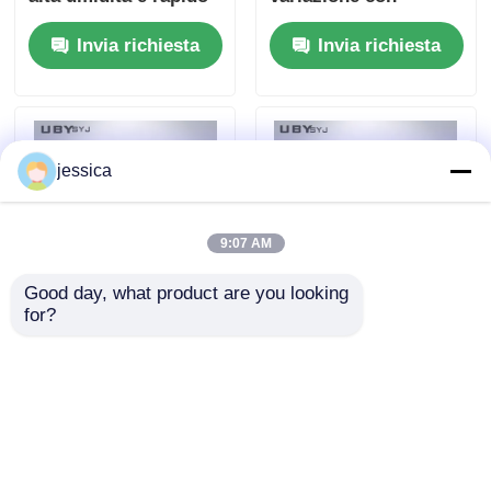
cambiamento di
transizioni rapide di
Invia richiesta
Invia richiesta
temperatura con
temperatura e
generatore di vapore
controller
programmabile
jessica
9:07 AM
Good day, what product are you looking 
for?
UP-6195 Mini Camera
Camera di prova
Climatica con
completamente
Temperatura -40°C-
sigillata a prova di
150°C Umidità
polvere con sistema
Invia richiesta
Invia richiesta
Rh20%-98% e
di soffiatura
Dimensioni
multidirezionale per
personalizzabili
la prova IP5X e IP6X