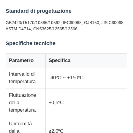
Standard di progettazione
Fatory Tour
GB2423/T5170/10586/10592, IEC60068, GJB150, JIS C60068,
ASTM D4714, CNS3625/12565/12566
Controllo di qualità
Specifiche tecniche
Contattaci
Parametro
Specifica
Richiedere un preventivo
Intervallo di
-40ºC ~ +150ºC
temperatura
Attrezzatura di prova di laboratorio
Fluttuazione
della
±0,5ºC
temperatura
Camera per test ambientali
Uniformità
Macchina di test universale
della
≤2,0ºC