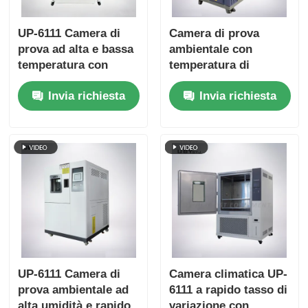
UP-6111 Camera di
Camera di prova
prova ad alta e bassa
ambientale con
temperatura con
temperatura di
-70~180oC 20%~98%
stoccaggio a freddo
Invia richiesta
Invia richiesta
di umidità e controllo
personalizzabile
intelligente su touch
Porta in vetro
screen
temperato a doppio
strato e interno in
acciaio inossidabile
SUS # 304
UP-6111 Camera di
Camera climatica UP-
prova ambientale ad
6111 a rapido tasso di
alta umidità e rapido
variazione con