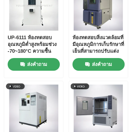
UP-6111 ห้องทดสอบ
ห้องทดสอบสิ่งแวดล้อมที่
อุณหภูมิต่ำสูงพร้อมช่วง
มีอุณหภูมิการเก็บรักษาที่
-70~180°C ความชื้น
เย็นที่สามารถปรับแต่ง
20%~98% และระบบ
ได้ ประตูแก้วหมักสอง
ส่งคำถาม
ส่งคำถาม
ควบคุมหน้าจอสัมผัส
ชั้นและภายในสแตนเลส
อัจฉริยะ
SUS # 304