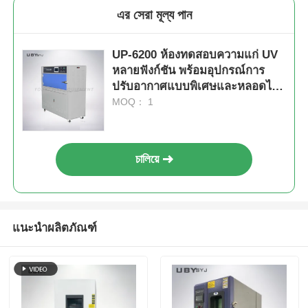
এর সেরা মূল্য পান
UP-6200 ห้องทดสอบความแก่ UV
หลายฟังก์ชัน พร้อมอุปกรณ์การ
ปรับอากาศแบบพิเศษและหลอดไฟ
UV 8 หลอด
MOQ： 1
চালিয়ে
แนะนำผลิตภัณฑ์