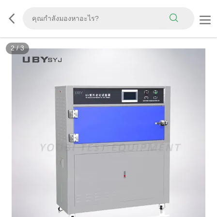
3
/
3