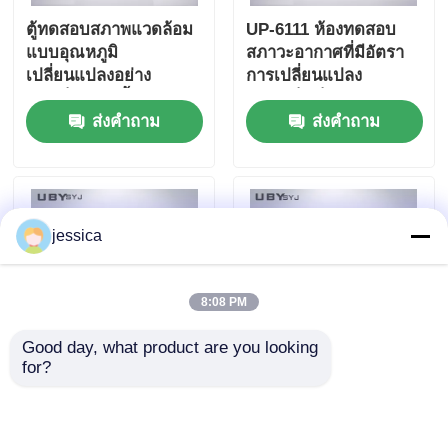
ตู้ทดสอบสภาพแวดล้อม
UP-6111 ห้องทดสอบ
แบบอุณหภูมิ
สภาวะอากาศที่มีอัตรา
เปลี่ยนแปลงอย่าง
การเปลี่ยนแปลง
รวดเร็วความชื้นสูงพร้อม
ความเร็วเร็ว
ส่งคำถาม
ส่งคำถาม
เครื่องกำเนิดไอน้ำ รุ่น
UP-6111
jessica
8:08 PM
Good day, what product are you looking 
for?
UP-6195 ตู้ควบคุมสภาพ
ห้องทดสอบกันฝุ่นที่ปิด
อากาศขนาดเล็ก ช่วง
เต็มที่พร้อมระบบเป่า
อุณหภูมิ -40°C~150°C
หลายทิศทางสําหรับการ