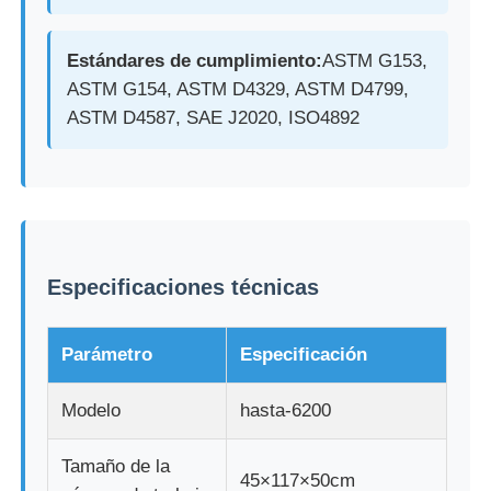
Máquina de prueba de impacto
Estándares de cumplimiento:
ASTM G153,
ASTM G154, ASTM D4329, ASTM D4799,
ASTM D4587, SAE J2020, ISO4892
Máquina de prueba de la abrasión
equipo de prueba de goma
Equipos de prueba de calzado
Especificaciones técnicas
Equipo de ensayo de materiales de construcción
Parámetro
Especificación
Equipo de ensayo de envases
Modelo
hasta-6200
Tamaño de la
Equipo de ensayo de adhesivos
45×117×50cm