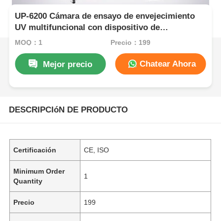
UP-6200 Cámara de ensayo de envejecimiento
UV multifuncional con dispositivo de
condensación único y 8 lámparas UV
MOQ：1
Precio：199
Chatear Ahora
Mejor precio
DESCRIPCIóN DE PRODUCTO
Certificación
CE, ISO
Minimum Order
1
Quantity
Precio
199