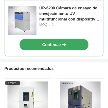
UP-6200 Cámara de ensayo de
envejecimiento UV
multifuncional con dispositivo
de condensación único y 8
MOQ： 1
lámparas UV
Continuar
Productos recomendados