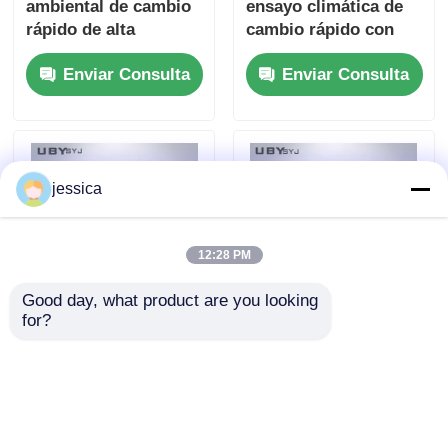
ambiental de cambio
ensayo climática de
rápido de alta
cambio rápido con
humedad UP-6111 con
transiciones rápidas
Enviar Consulta
Enviar Consulta
generador de vapor
de temperatura y
controlador
programable
jessica
12:28 PM
Good day, what product are you looking 
for?
UP-6195 Mini cámara
Cámara de ensayo
climática con rango
totalmente sellada a
de temperatura -40oC
prueba de polvo con
~ 150oC Rango de
sistema de soplado
Enviar Consulta
Enviar Consulta
humedad Rh20%-98%
multidireccional para