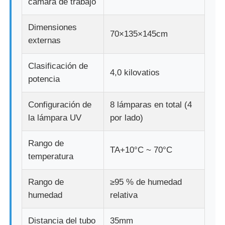
cámara de trabajo
máquina de prueba de tela
Dimensiones
70×135×145cm
externas
Regulador de la temperatura y de la humedad
Clasificación de
4,0 kilovatios
potencia
probador de la dureza
Configuración de
8 lámparas en total (4
la lámpara UV
por lado)
Rango de
TA+10°C ~ 70°C
temperatura
Rango de
≥95 % de humedad
humedad
relativa
Distancia del tubo
35mm