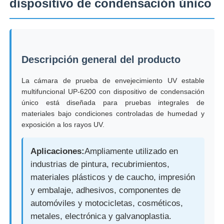
dispositivo de condensación único
Visita a la fábrica
Descripción general del producto
Control de Calidad
La cámara de prueba de envejecimiento UV estable
multifuncional UP-6200 con dispositivo de condensación
Contacto
único está diseñada para pruebas integrales de
materiales bajo condiciones controladas de humedad y
Solicitar una cotización
exposición a los rayos UV.
Aplicaciones:
Ampliamente utilizado en
Equipo de la prueba de laboratorio
industrias de pintura, recubrimientos,
materiales plásticos y de caucho, impresión
Cámara de pruebas ambientales
y embalaje, adhesivos, componentes de
automóviles y motocicletas, cosméticos,
metales, electrónica y galvanoplastia.
Máquina de prueba universal