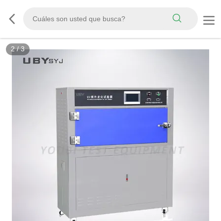
3
/
3