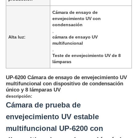
Cámara de ensayo de
envejecimiento UV con
condensación
,
Alta luz:
cámara de ensayo UV
multifuncional
,
Teste de envejecimiento UV de 8
lámparas
UP-6200 Cámara de ensayo de envejecimiento UV
multifuncional con dispositivo de condensación
único y 8 lámparas UV
descripción:
Inicio
Cámara de prueba de
envejecimiento UV estable
Productos
multifuncional UP-6200 con
Sobre nosotros