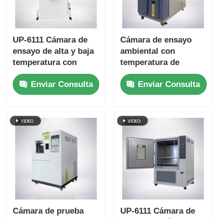
UP-6111 Cámara de
Cámara de ensayo
ensayo de alta y baja
ambiental con
temperatura con
temperatura de
rango de -70 a 180oC
almacenamiento en
Enviar Consulta
Enviar Consulta
20% a 98% de
frío personalizable
humedad y control
Puerta de vidrio
inteligente por
templado de doble
pantalla táctil
capa y interior de
acero inoxidable SUS
# 304
Cámara de prueba
UP-6111 Cámara de