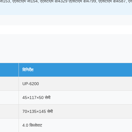
जी153, एएसटीएम जी154, एएसटीएम डी4329 एएसटीएम डी4799, एएसटीएम डी4587, ए
विनिर्देश
UP-6200
45×117×50 सेमी
70×135×145 सेमी
4.0 किलोवाट