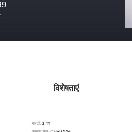
99
त
विशेषताएं
गारंटी:
1 वर्ष
कस्टम सेवा:
OEM,ODM