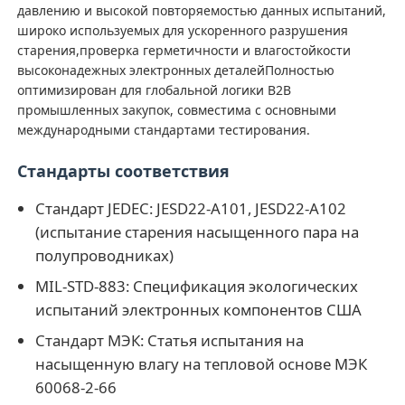
давлению и высокой повторяемостью данных испытаний,
широко используемых для ускоренного разрушения
Машина для испытания на удар
старения,проверка герметичности и влагостойкости
высоконадежных электронных деталейПолностью
оптимизирован для глобальной логики B2B
Машина испытания на абразивное изнашивание
промышленных закупок, совместима с основными
международными стандартами тестирования.
резиновое оборудование для испытаний
Стандарты соответствия
Стандарт JEDEC: JESD22-A101, JESD22-A102
Оборудование для испытаний обуви
(испытание старения насыщенного пара на
полупроводниках)
Оборудование для испытаний строительных матер
MIL-STD-883: Спецификация экологических
испытаний электронных компонентов США
Оборудование для испытаний упаковки
Стандарт МЭК: Статья испытания на
насыщенную влагу на тепловой основе МЭК
60068-2-66
Оборудование для испытания клеев