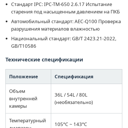
Стандарт IPC: IPC-TM-650 2.6.17 Испытание
старения под насыщенным давлением на ПКБ
машина для испытания ткани
Автомобильный стандарт: AEC-Q100 Проверка
разрушения материалов влажностью
Регулятор температуры и влажности
Национальный стандарт: GB/T 2423.21-2022,
GB/T10586
измеритель твердости
Технические спецификации
Положение
Спецификация
Объем
36L / 54L / 80L
внутренней
(необязательно)
камеры
Температурный
105°C ~ 143°C
диапазон