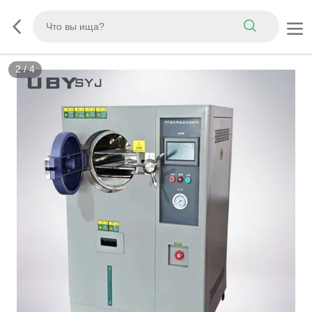
3
/
4