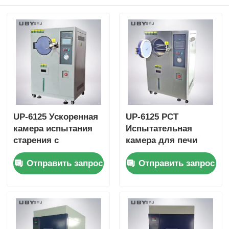
UP-6125 Ускоренная
UP-6125 PCT
камера испытания
Испытательная
старения с
камера для печи
диапазоном
под давлением с
Отправить запрос
Отправить запрос
влажности 100% Rh,
фиксированным
равномерностью
насыщенным паром
температуры ± 0,5oC
100% RH для
и диапазоном
температурного
температуры 105oC
диапазона 105 °C ~
~ + 135oC для
143 °C и рабочего