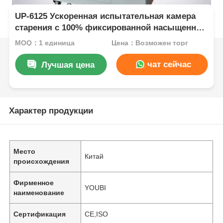
UP-6125 Ускоренная испытательная камера
старения с 100% фиксированной насыщенной
влажностью 105°C ~ 143°C диапазон
MOQ：1 единица
Цена：Возможен торг
температуры и рабочее давление 0,05 ~
0,30MPa
чат сейчас
Лучшая цена
Характер продукции
Место
Китай
происхождения
Фирменное
YOUBI
наименование
Сертификация
CE,ISO