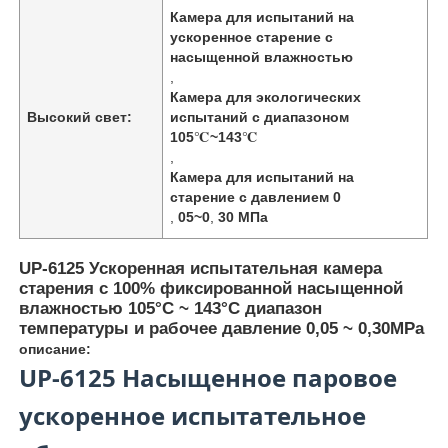
Камера для испытаний на
ускоренное старение с
насыщенной влажностью
,
Камера для экологических
Высокий свет:
испытаний с диапазоном
105℃~143℃
,
Камера для испытаний на
старение с давлением 0
,
05~0
,
30 МПа
UP-6125 Ускоренная испытательная камера
старения с 100% фиксированной насыщенной
влажностью 105°C ~ 143°C диапазон
Главная страница
температуры и рабочее давление 0,05 ~ 0,30MPa
описание:
UP-6125 Насыщенное паровое
Продукция
ускоренное испытательное
О Компании