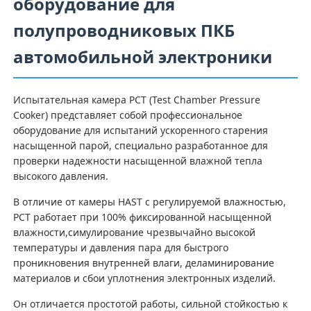
оборудование для
полупроводниковых ПКБ
Наша фабрика
автомобильной электроники
контроль качества
Испытательная камера PCT (Test Chamber Pressure
Cooker) представляет собой профессиональное
контактные данные
оборудование для испытаний ускоренного старения
насыщенной парой, специально разработанное для
проверки надежности насыщенной влажной тепла
Отправить запрос
высокого давления.
В отличие от камеры HAST с регулируемой влажностью,
Оборудование для испытаний лаборатории
PCT работает при 100% фиксированной насыщенной
влажности,симулирование чрезвычайно высокой
температуры и давления пара для быстрого
Камера экологических испытаний
проникновения внутренней влаги, деламинирование
материалов и сбои уплотнения электронных изделий.
Он отличается простотой работы, сильной стойкостью к
Универсальная тестирование