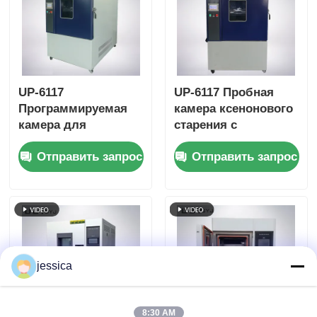
электронного
давления 0,05 ~ 0,30
промышленного
МПа
тестирования
UP-6117
UP-6117 Пробная
Программируемая
камера ксенонового
камера для
старения с
испытаний
воздушно-
Отправить запрос
Отправить запрос
ксеноновой дуги с
охлажденной
воздушно-
длиннодуговой
охлажденной
ксеноновой лампой
длиннодуговой
мощностью 2,5 кВт
ксеноновой лампой
для точного
мощностью 2,5 кВт
контроля облучения
для испытаний на
на 340 нм.
jessica
старение в
Соответствует
соответствии с ISO и
стандартам ISO и
ASTM
ASTM
8:30 AM