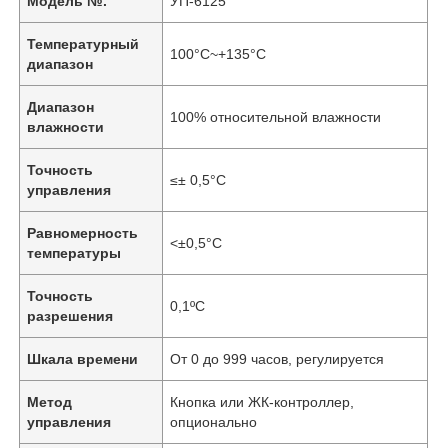
Модель №.
УП-6125
Температурный
100°С~+135°С
диапазон
Диапазон
100% относительной влажности
влажности
Точность
≤± 0,5°С
управления
Равномерность
<±0,5°С
температуры
Точность
0,1ºC
разрешения
Шкала времени
От 0 до 999 часов, регулируется
Метод
Кнопка или ЖК-контроллер,
управления
опционально