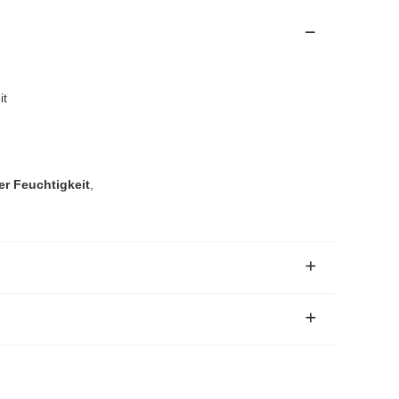
it
er Feuchtigkeit
,