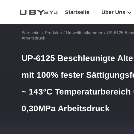
Startseite
Über Uns
Startseite
/
Produkte
/
Umwelttestkammer
/
UP-6125 Besch
Arbeitsdruck
UP-6125 Beschleunigte Alt
mit 100% fester Sättigungsf
~ 143°C Temperaturbereich 
0,30MPa Arbeitsdruck