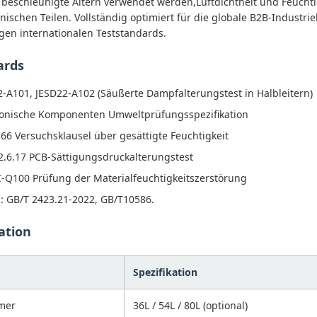
e beschleunigte Altern verwendet werden,Luftdichtheit und Feuchti
nischen Teilen. Vollständig optimiert für die globale B2B-Industri
gen internationalen Teststandards.
ards
-A101, JESD22-A102 (Säußerte Dampfalterungstest in Halbleitern)
ronische Komponenten Umweltprüfungsspezifikation
66 Versuchsklausel über gesättigte Feuchtigkeit
2.6.17 PCB-Sättigungsdruckalterungstest
-Q100 Prüfung der Materialfeuchtigkeitszerstörung
: GB/T 2423.21-2022, GB/T10586.
ation
Spezifikation
mer
36L / 54L / 80L (optional)