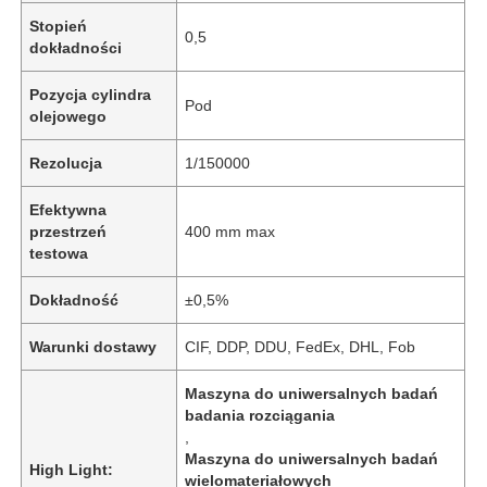
Stopień
0,5
dokładności
Pozycja cylindra
Pod
olejowego
Rezolucja
1/150000
Efektywna
przestrzeń
400 mm max
testowa
Dokładność
±0,5%
Warunki dostawy
CIF, DDP, DDU, FedEx, DHL, Fob
Maszyna do uniwersalnych badań
badania rozciągania
,
Maszyna do uniwersalnych badań
High Light:
wielomateriałowych