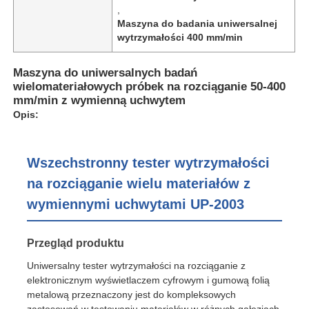
,
Maszyna do badania uniwersalnej
wytrzymałości 400 mm/min
Maszyna do uniwersalnych badań
wielomateriałowych próbek na rozciąganie 50-400
mm/min z wymienną uchwytem
Opis:
Wszechstronny tester wytrzymałości
na rozciąganie wielu materiałów z
wymiennymi uchwytami UP-2003
Dom
Przegląd produktu
Produkty
Uniwersalny tester wytrzymałości na rozciąganie z
elektronicznym wyświetlaczem cyfrowym i gumową folią
metalową przeznaczony jest do kompleksowych
O nas
zastosowań w testowaniu materiałów w różnych gałęziach