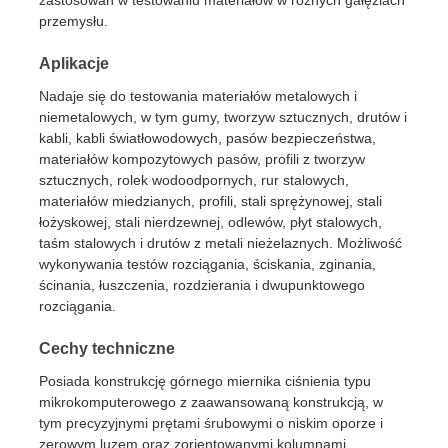
przemysłu.
Wycieczka po fabryce
Aplikacje
Nadaje się do testowania materiałów metalowych i
niemetalowych, w tym gumy, tworzyw sztucznych, drutów i
Kontrola jakości
kabli, kabli światłowodowych, pasów bezpieczeństwa,
materiałów kompozytowych pasów, profili z tworzyw
sztucznych, rolek wodoodpornych, rur stalowych,
Skontaktuj się z nami
materiałów miedzianych, profili, stali sprężynowej, stali
łożyskowej, stali nierdzewnej, odlewów, płyt stalowych,
taśm stalowych i drutów z metali nieżelaznych. Możliwość
Poprosić o wycenę
wykonywania testów rozciągania, ściskania, zginania,
ścinania, łuszczenia, rozdzierania i dwupunktowego
rozciągania.
Sprzęt do badań laboratoryjnych
Cechy techniczne
Komora do badań środowiskowych
Posiada konstrukcję górnego miernika ciśnienia typu
mikrokomputerowego z zaawansowaną konstrukcją, w
tym precyzyjnymi prętami śrubowymi o niskim oporze i
Uniwersalna maszyna testująca
zerowym luzem oraz zorientowanymi kolumnami.