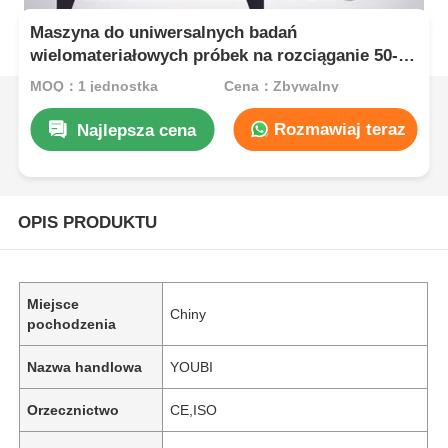
Maszyna do uniwersalnych badań
wielomateriałowych próbek na rozciąganie 50-
400 mm/min z wymienną uchwytem
MOQ：1 jednostka
Cena：Zbywalny
Rozmawiaj teraz
Najlepsza cena
OPIS PRODUKTU
Miejsce
Chiny
pochodzenia
Nazwa handlowa
YOUBI
Orzecznictwo
CE,ISO