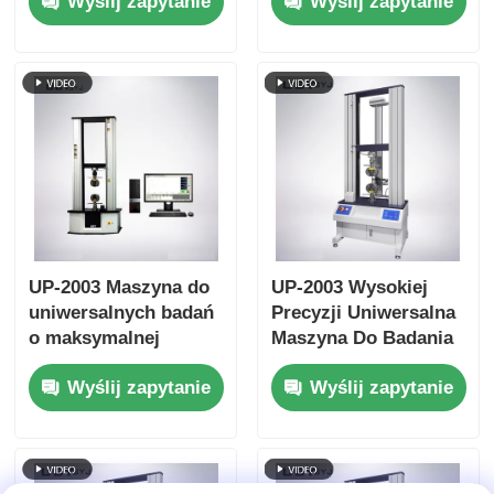
Wyślij zapytanie
Wyślij zapytanie
siłą badawczą od 1
danych w czasie
kN do 1000 kN,
rzeczywistym i
dokładnością ±1,0% i
dokładnością ±0,5%
skutecznym ciosem
naciągowym 800 mm
UP-2003 Maszyna do
UP-2003 Wysokiej
uniwersalnych badań
Precyzji Uniwersalna
o maksymalnej
Maszyna Do Badania
pojemności 20-
Wytrzymałości Na
Wyślij zapytanie
Wyślij zapytanie
100000kN,
Przyciąganie
dokładności ±0,5% i
serwomotor AC do
badań gięcia
ciśnienia