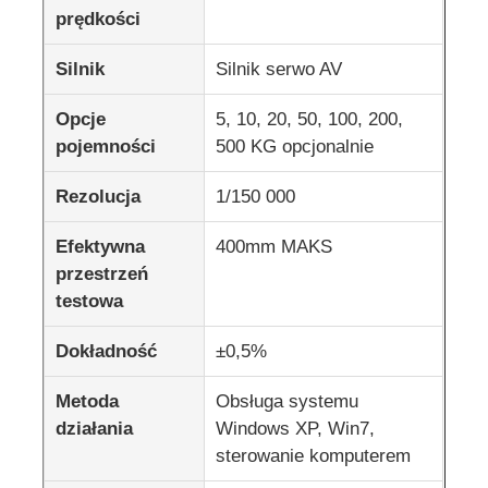
prędkości
maszyna do testowania tkanin
Silnik
Silnik serwo AV
Opcje
5, 10, 20, 50, 100, 200,
Kontroler temperatury i wilgotności
pojemności
500 KG opcjonalnie
Badanie twardości
Rezolucja
1/150 000
Efektywna
400mm MAKS
przestrzeń
testowa
Dokładność
±0,5%
Metoda
Obsługa systemu
działania
Windows XP, Win7,
sterowanie komputerem