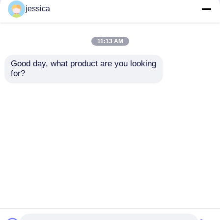
jessica
11:13 AM
Good day, what product are you looking 
for?
UP-2003 Uniwersalny
UP-2003 Maszyna do
Modularny
badania
Urządzenie Siły
wytrzymałości na
Przyciągania,
łuszczenie z
Wyślij zapytanie
Wyślij zapytanie
Stabilna Maszyna Do
maksymalną siłą
Badania Siły
badawczą od 10 kN
Przyciągania
do 300 kN,
dokładność ±1,0%,
Dom
O nas
Skontaktuj się z nami
Desktop Site
zgodna z ASTM
Sitemap
Polityka prywatności
D3330 i GB/T2790
Jakość
Sprzęt do badań laboratoryjnych
Fabryka