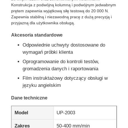
Konstrukcja z podwójną kolumną i podwójnym jedwabnym
prętem zapewnia wyjątkową siłę testową do 20 000 N.
Maszyna do testowania udarności
Zapewnia stabilną i niezawodną pracę z dużą precyzją i
przyjazną dla użytkownika obsługą.
maszyna do badania ścierania
Akcesoria standardowe
Odpowiednie uchwyty dostosowane do
sprzęt do badania gumy
wymagań próbki klienta
Oprogramowanie do kontroli testów,
gromadzenia danych i raportowania
Sprzęt do testowania obuwia
Film instruktażowy dotyczący obsługi w
języku angielskim
Sprzęt do badania materiałów budowlanych
Dane techniczne
Sprzęt do badania opakowań
Model
UP-2003
Sprzęt do badań klejnotów
Zakres
50-400 mm/min