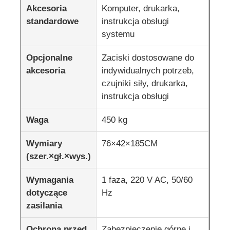
Akcesoria
Komputer, drukarka,
standardowe
instrukcja obsługi
systemu
Opcjonalne
Zaciski dostosowane do
akcesoria
indywidualnych potrzeb,
czujniki siły, drukarka,
instrukcja obsługi
Waga
450 kg
Wymiary
76×42×185CM
(szer.×gł.×wys.)
Wymagania
1 faza, 220 V AC, 50/60
dotyczące
Hz
zasilania
Ochrona przed
Zabezpieczenie górne i