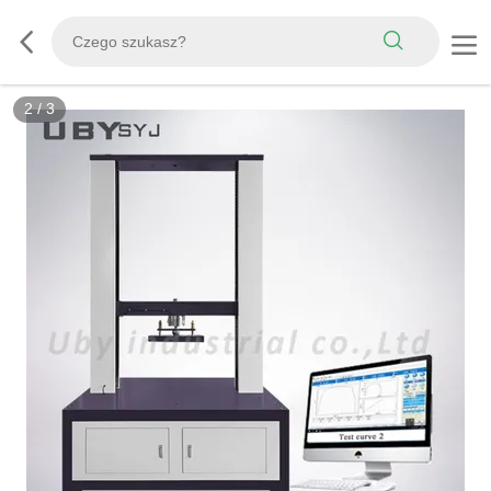
3
/
3