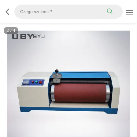
3
/
4