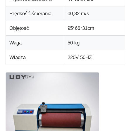
Prędkość ścierania
00,32 m/s
maszyna do testowania tkanin
Objętość
95*66*31cm
Kontroler temperatury i wilgotności
Waga
50 kg
Badanie twardości
Władza
220V 50HZ