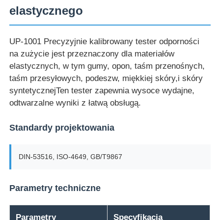
elastycznego
Wycieczka po fabryce
UP-1001 Precyzyjnie kalibrowany tester odporności
na zużycie jest przeznaczony dla materiałów
Kontrola jakości
elastycznych, w tym gumy, opon, taśm przenośnych,
taśm przesyłowych, podeszw, miękkiej skóry,i skóry
syntetycznejTen tester zapewnia wysoce wydajne,
Skontaktuj się z nami
odtwarzalne wyniki z łatwą obsługą.
Poprosić o wycenę
Standardy projektowania
Sprzęt do badań laboratoryjnych
DIN-53516, ISO-4649, GB/T9867
Komora do badań środowiskowych
Parametry techniczne
Uniwersalna maszyna testująca
Parametry
Specyfikacja