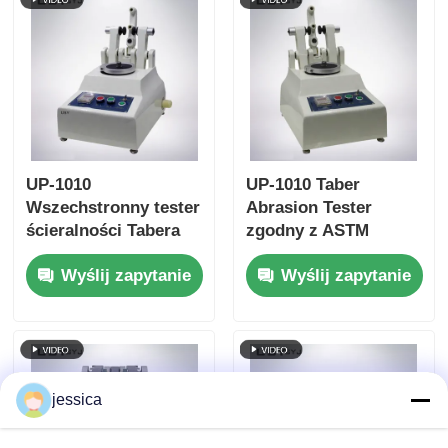
przeciążeniem i
powrotu
zgodność z ISO11093-
9
UP-1010
UP-1010 Taber
Wszechstronny tester
Abrasion Tester
ścieralności Tabera
zgodny z ASTM
do wielu materiałów,
D4060, ASTM D1044,
Wyślij zapytanie
Wyślij zapytanie
zgodny z wieloma
ISO 5470 i JIS K7204
międzynarodowymi
z regulowanym
standardami
obciążeniem 250g,
500g, 1000g i
prędkością obrotową
60 r/min
jessica