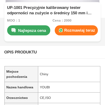
UP-1001 Precyzyjnie kalibrowany tester
odporności na zużycie o średnicy 150 mm i
prędkości obrotu 40 obr./min dla materiałów
MOQ：1
Cena：2000
elastycznych
Rozmawiaj teraz
Najlepsza cena
OPIS PRODUKTU
Miejsce
Chiny
pochodzenia
Nazwa handlowa
YOUBI
Orzecznictwo
CE,ISO