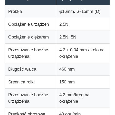
Próbka
φ16mm, 6~15mm (D)
Maszyna do testowania udarności
Obciążenie urządzeń
2.5N
maszyna do badania ścierania
Obciążenie ciężarem
2.5N, 5N
sprzęt do badania gumy
Przesuwanie boczne
4.2 ± 0,04 mm / koło na
urządzenia
okrążenie
Sprzęt do testowania obuwia
Długość walca
460 mm
Sprzęt do badania materiałów budowlanych
Średnica rolki
150 mm
Przesuwanie boczne
4.2 mm/kręg na
Sprzęt do badania opakowań
urządzenia
okrążenie
Sprzęt do badań klejnotów
Prędkość obrotowa
40 obr./min.