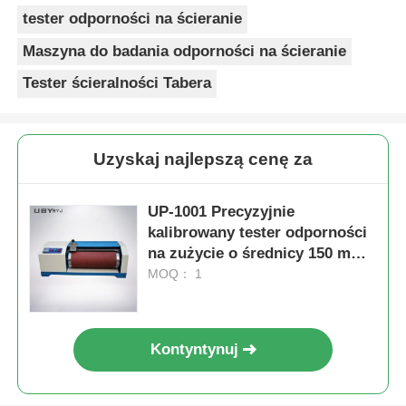
tester odporności na ścieranie
Maszyna do badania odporności na ścieranie
Tester ścieralności Tabera
Uzyskaj najlepszą cenę za
UP-1001 Precyzyjnie
kalibrowany tester odporności
na zużycie o średnicy 150 mm i
prędkości obrotu 40 obr./min
MOQ： 1
dla materiałów elastycznych
Kontyntynuj