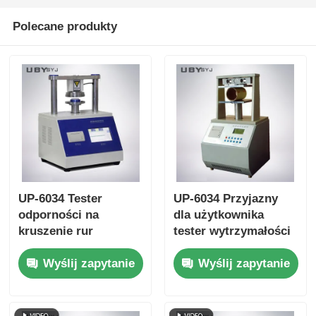
Polecane produkty
UP-6034 Tester
UP-6034 Przyjazny
odporności na
dla użytkownika
kruszenie rur
tester wytrzymałości
papierowych z
na zgniatanie rurek
Wyślij zapytanie
Wyślij zapytanie
wieloma
papierowych z
ustawieniami
interfejsem
prędkości testowej
dotykowym i funkcją
Ochrona przed
automatycznego