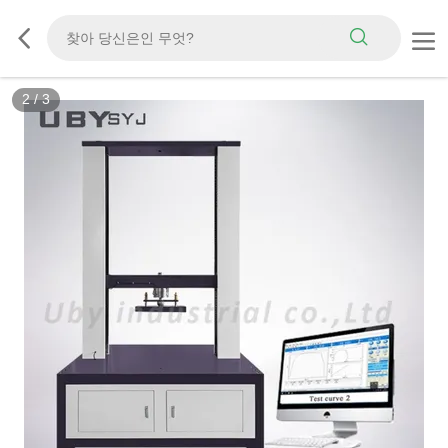
2
/
3