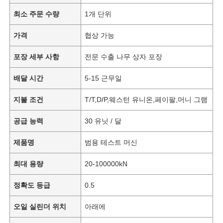
최소 주문 수량
1개 단위
가격
협상 가능
포장 세부 사항
전문 수출 나무 상자 포장
배달 시간
5-15 근무일
지불 조건
T/T,D/P,웨스턴 유니온,페이팔,머니 그램
공급 능력
30 유닛 / 달
제품명
범용 테스트 머신
최대 용량
20-100000kN
정확도 등급
0.5
오일 실린더 위치
아래에