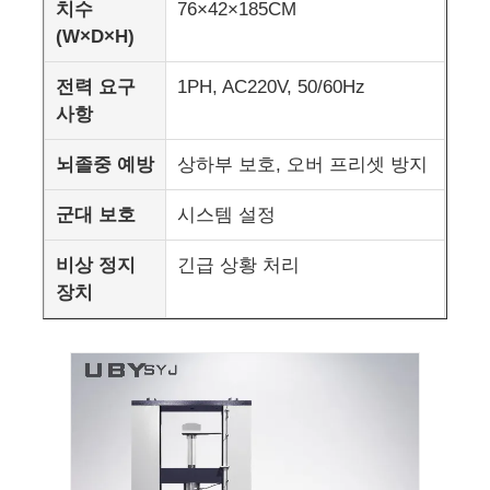
치수
76×42×185CM
(W×D×H)
직물 시험기
전력 요구
1PH, AC220V, 50/60Hz
사항
온습도 제어기
뇌졸중 예방
상하부 보호, 오버 프리셋 방지
경도계
군대 보호
시스템 설정
비상 정지
긴급 상황 처리
장치