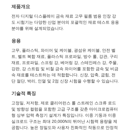
제품개요
전자 디지털 디스플레이 금속 재료 고무 필름 범용 인장 강
도 시험기는 다양한 산업 분야의 포괄적인 재료 테스트 응용
분야를 위해 설계되었습니다.
응용
고무, 플라스틱, 와이어 및 케이블, 광섬유 케이블, 안전 벨
트, 벨트 복합 재료, 플라스틱 프로파일, 방수 롤, 강관, 구리
재료, 프로파일, 스프링 강, 베어링 강, 스테인레스 강, 주물,
강판, 강 스트립 및 비철 금속 와이어를 포함한 금속 및 비금
속 재료를 테스트하는 데 적합합니다. 신장, 압축, 굽힘, 전
단 절단, 박리, 인열 및 2점 신장 시험을 수행할 수 있습니다.
홈
기술적 특징
고정밀, 저저항, 제로 클리어런스 롤 스트레인 스크류 로드
및 방향성 컬럼을 포함한 고급 구조를 갖춘 마이크로컴퓨터
제품 소개
형 상부 압력 측정기 설계가 특징입니다. 이중 기둥과 이중
실크로드 구조는 최대 20,000N의 뛰어난 시험력 용량을 제
공합니다. 높은 정밀도와 사용자 친화적인 작동으로 안정적
회사 소개