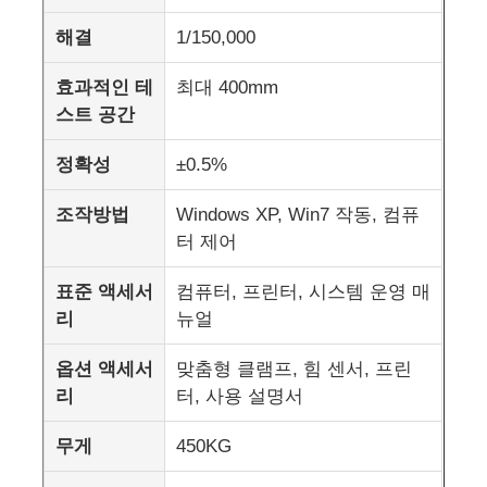
해결
1/150,000
충격 시험기
효과적인 테
최대 400mm
스트 공간
마모시험기
정확성
±0.5%
충돌 시험 장비
조작방법
Windows XP, Win7 작동, 컴퓨
터 제어
신발 테스트 장비
표준 액세서
컴퓨터, 프린터, 시스템 운영 매
리
뉴얼
건축물 시험 장비
옵션 액세서
맞춤형 클램프, 힘 센서, 프린
리
터, 사용 설명서
패키지 테스트 장비
무게
450KG
접착기 시험 장비