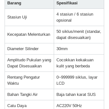
Barang
Spesifikasi
Mesin Uji Dampak
4 stasiun / 6 stasiun
Stasiun Uji
opsional
mesin pengujian abrasi
50 siklus/menit (standar,
Kecepatan Melenturkan
dapat disesuaikan)
peralatan pengujian karet
Diameter Silinder
30mm
Peralatan Pengujian Alas Kaki
Amplitudo Pukulan yang
Cocokkan kekakuan
Dapat Disesuaikan
kulit yang berbeda
Peralatan pengujian bahan bangunan
Rentang Pengatur
0~999999 siklus, layar
Waktu
LCD
Peralatan pengujian kemasan
Bahan Tangki Air
Baja tahan karat SUS
Peralatan pengujian perekat
Catu Daya
AC220V 50Hz