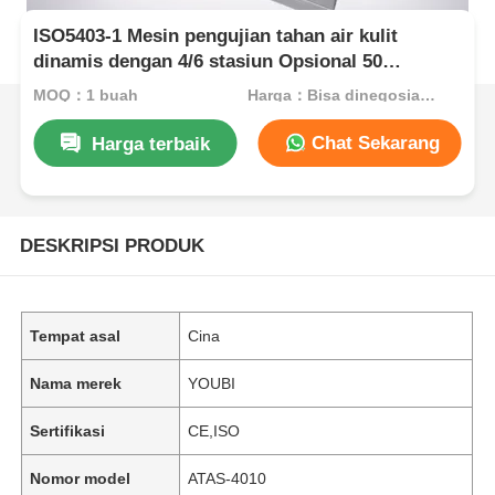
ISO5403-1 Mesin pengujian tahan air kulit
dinamis dengan 4/6 stasiun Opsional 50
Siklus/menit Kecepatan diatur dan SUS Tangki
MOQ：1 buah
Harga：Bisa dinegosiasikan
air stainless steel
Chat Sekarang
Harga terbaik
DESKRIPSI PRODUK
Tempat asal
Cina
Nama merek
YOUBI
Sertifikasi
CE,ISO
Nomor model
ATAS-4010