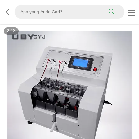
2
/
3