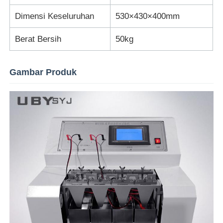
Dimensi Keseluruhan
530×430×400mm
mesin uji kain
Berat Bersih
50kg
Pengontrol Suhu Dan Kelembapan
Gambar Produk
Penguji kekerasan