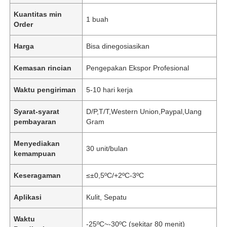
Kuantitas min
1 buah
Order
Harga
Bisa dinegosiasikan
Kemasan rincian
Pengepakan Ekspor Profesional
Waktu pengiriman
5-10 hari kerja
Syarat-syarat
D/P,T/T,Western Union,Paypal,Uang
pembayaran
Gram
Menyediakan
30 unit/bulan
kemampuan
Keseragaman
≤±0,5ºC/+2ºC-3ºC
Aplikasi
Kulit, Sepatu
Waktu
-25ºC~-30ºC (sekitar 80 menit)