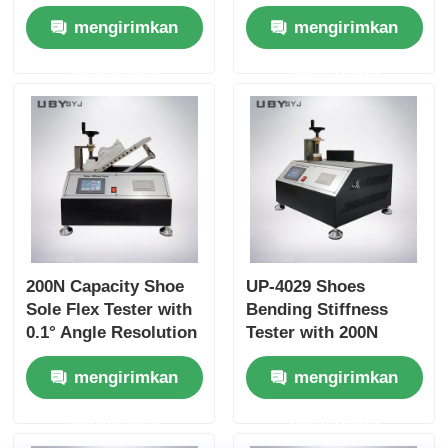
Bottle, 75 ±5cpm
with 6pcs Testing
mengirimkan
mengirimkan
Bottles Holder Speed,
Bottle for Footwear
and 30±1 mm Bottle
EN ISO 20344 SATRA
permintaan
permintaan
Mouth Diameter for
TM172 Compliance
Leather and Textile
200N Capacity Shoe
UP-4029 Shoes
Sole Flex Tester with
Bending Stiffness
0.1° Angle Resolution
Tester with 200N
and Adjustable
Capacity Adjustable
mengirimkan
mengirimkan
Bending Speed for
Bending Speed and
Footwear Quality
High Precision Angle
permintaan
permintaan
Control
Resolution for
Footwear Testing