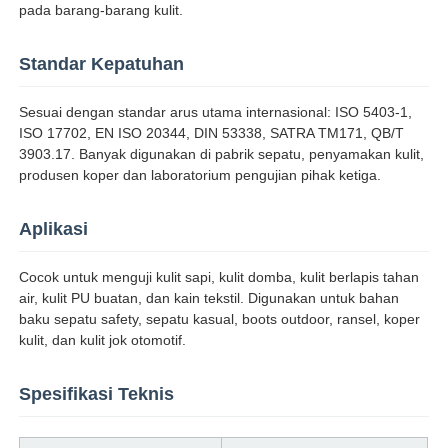
pada barang-barang kulit.
Wisata pabrik
Standar Kepatuhan
Sesuai dengan standar arus utama internasional: ISO 5403-1,
Kontrol kualitas
ISO 17702, EN ISO 20344, DIN 53338, SATRA TM171, QB/T
3903.17. Banyak digunakan di pabrik sepatu, penyamakan kulit,
produsen koper dan laboratorium pengujian pihak ketiga.
Hubungi kami
Aplikasi
Quote request suatu
Cocok untuk menguji kulit sapi, kulit domba, kulit berlapis tahan
air, kulit PU buatan, dan kain tekstil. Digunakan untuk bahan
Peralatan Pengujian Lab
baku sepatu safety, sepatu kasual, boots outdoor, ransel, koper
kulit, dan kulit jok otomotif.
Ruang Uji Lingkungan
Spesifikasi Teknis
Mesin pengujian universal