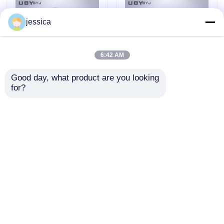
jessica
6:42 AM
Good day, what product are you looking 
for?
UP-4017 Safety Shoes
Safety Footwear
Impact Resistance
Impact Tester with
Tester with 200 ± 2 J
200 ± 2 J Impact
Impact Energy and
Energy and
mengirimkan
mengirimkan
Anti-Rebound Device
Adjustable Drop
EN ISO 20344
Height 0-1200mm EN
permintaan
permintaan
Compliant
ISO 20344 Compliant
Rumah
Tentang kita
Hubungi kami
Desktop Site
Sitemap
Kebijakan Privasi