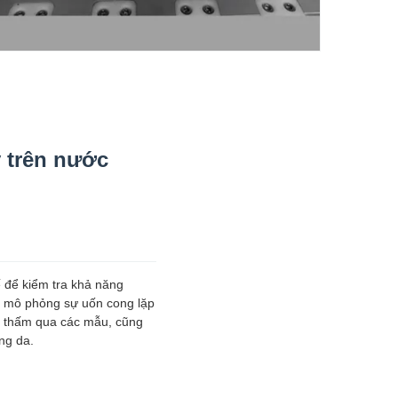
 trên nước
ế để kiểm tra khả năng
Nó mô phỏng sự uốn cong lặp
ước thấm qua các mẫu, cũng
ng da.