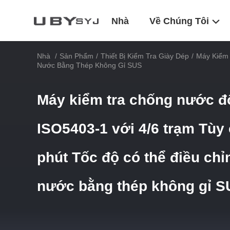
Nhà
Về Chúng Tôi
Nhà
/
Sản Phẩm
/
Thiết Bị Kiểm Tra Giày Dép
/
Máy Kiểm 
Nước Bằng Thép Không Gỉ SUS
Máy kiểm tra chống nước đ
ISO5403-1 với 4/6 trạm Tùy 
phút Tốc độ có thể điều chỉ
nước bằng thép không gỉ S