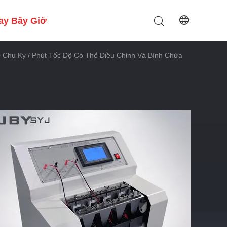
ay Bây Giờ
Chu Kỳ / Phút Tốc Độ Có Thể Điều Chỉnh Và Bình Chứa