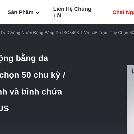
Liên Hệ Chúng
Sản Phẩm
Chat Ng
Tôi
Tra Chống Nước Động Bằng Da ISO5403-1 Với 4/6 Trạm Tùy Chọn 50 
ộng bằng da
chọn 50 chu kỳ /
nh và bình chứa
US