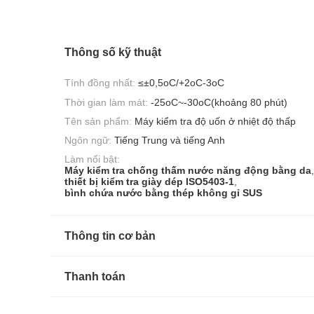
Thông số kỹ thuật
Tính đồng nhất:
≤±0,5oC/+2oC-3oC
Thời gian làm mát:
-25oC~-30oC(khoảng 80 phút)
Tên sản phẩm:
Máy kiểm tra độ uốn ở nhiệt độ thấp
Ngôn ngữ:
Tiếng Trung và tiếng Anh
Làm nổi bật:
Máy kiểm tra chống thấm nước năng động bằng da
,
thiết bị kiểm tra giày dép ISO5403-1
,
bình chứa nước bằng thép không gỉ SUS
Thông tin cơ bản
Thanh toán