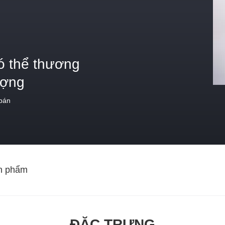
ó thể thương
ượng
 bán
n phẩm
ĐẶC TRƯNG