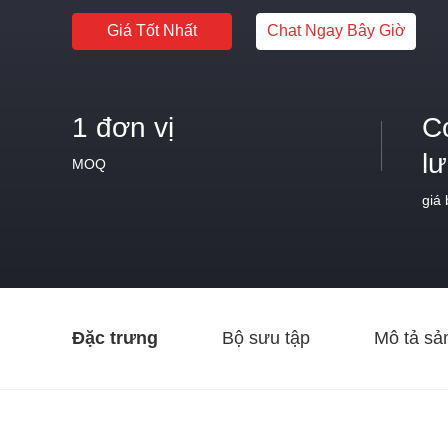
Giá Tốt Nhất
Chat Ngay Bây Giờ
1 đơn vị
C
l
MOQ
giá
Đặc trưng
Bộ sưu tập
Mô tả sả