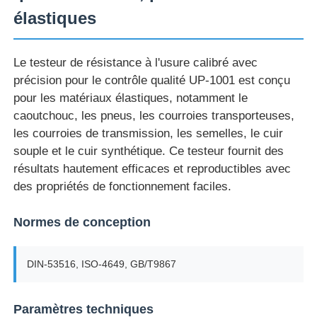
élastiques
Visite d'usine
Le testeur de résistance à l'usure calibré avec
précision pour le contrôle qualité UP-1001 est conçu
Contrôle de la qualité
pour les matériaux élastiques, notamment le
caoutchouc, les pneus, les courroies transporteuses,
Contact
les courroies de transmission, les semelles, le cuir
souple et le cuir synthétique. Ce testeur fournit des
résultats hautement efficaces et reproductibles avec
Demande de soumission
des propriétés de fonctionnement faciles.
Équipement d'essai en laboratoire
Normes de conception
DIN-53516, ISO-4649, GB/T9867
Chambre d'essai environnemental
Paramètres techniques
Machine de test universelle