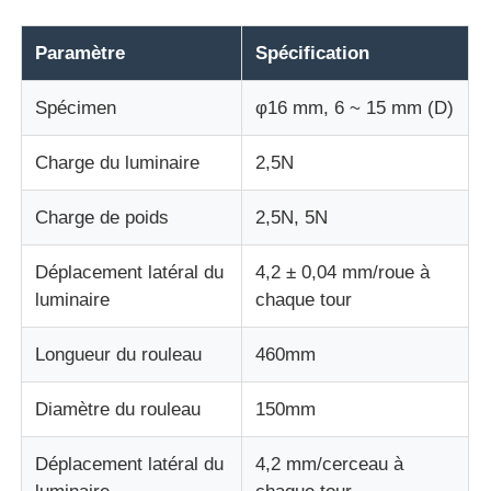
Paramètre
Spécification
Machine d'essai d'impact
Spécimen
φ16 mm, 6 ~ 15 mm (D)
Machine d'essai d'abrasion
Charge du luminaire
2,5N
équipement d'essai en caoutchouc
Charge de poids
2,5N, 5N
Équipement d'essai de chaussures
Déplacement latéral du
4,2 ± 0,04 mm/roue à
luminaire
chaque tour
Équipement d'essai des matériaux de construction
Longueur du rouleau
460mm
Équipement d'essai des emballages
Diamètre du rouleau
150mm
Déplacement latéral du
4,2 mm/cerceau à
Équipement d'essai des adhésifs