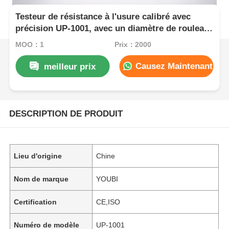
Testeur de résistance à l'usure calibré avec
précision UP-1001, avec un diamètre de rouleau
de 150 mm et une vitesse de roulement de 40
MOQ：1
Prix：2000
tr/min pour les matériaux élastiques
Causez Maintenant
meilleur prix
DESCRIPTION DE PRODUIT
Lieu d'origine
Chine
Nom de marque
YOUBI
Certification
CE,ISO
Numéro de modèle
UP-1001