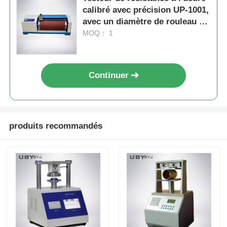
calibré avec précision UP-1001,
avec un diamètre de rouleau de
150 mm et une vitesse de
MOQ： 1
roulement de 40 tr/min pour les
matériaux élastiques
Continuer
produits recommandés