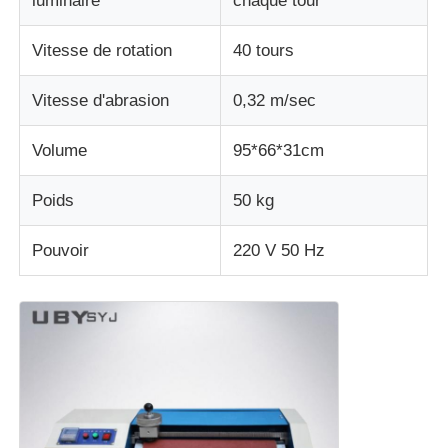
luminaire
chaque tour
machine d'essai de tissu
Vitesse de rotation
40 tours
Vitesse d'abrasion
0,32 m/sec
Contrôleur de la température et d'humidité
Volume
95*66*31cm
appareil de contrôle de dureté
Poids
50 kg
Pouvoir
220 V 50 Hz