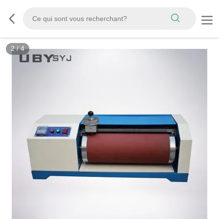
3
/
4