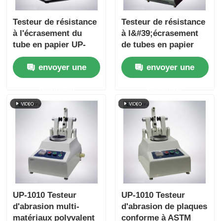
Testeur de résistance
Testeur de résistance
à l'écrasement du
à l&#39;écrasement
tube en papier UP-
de tubes en papier
6034 avec réglage de
convivial UP-6034,
envoyer une
envoyer une
vitesse de test
avec interface à écran
multiple Protection
tactile et fonction de
demande
demande
contre la surcharge et
retour automatique
conformité ISO11093-
9
UP-1010 Testeur
UP-1010 Testeur
d'abrasion multi-
d'abrasion de plaques
matériaux polyvalent
conforme à ASTM