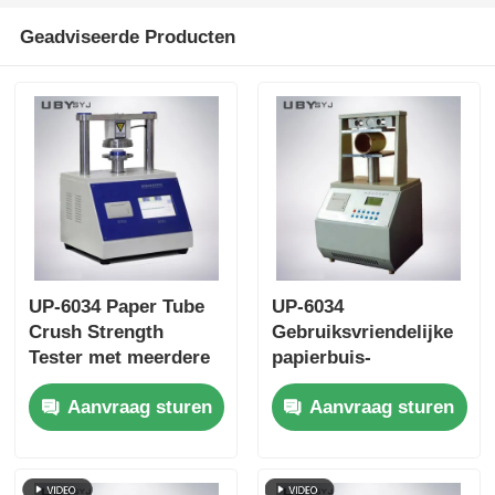
Geadviseerde Producten
UP-6034 Paper Tube
UP-6034
Crush Strength
Gebruiksvriendelijke
Tester met meerdere
papierbuis-
testsnelheidsinstellingen
verbrijzelsterktetester
Aanvraag sturen
Aanvraag sturen
Overbelastingbescherming
met touchscreen-
en ISO11093-9-
interface en
naleving
automatische
retourfunctie