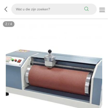
3
/
4