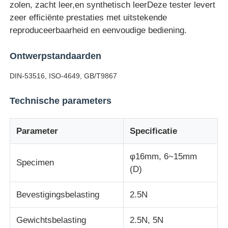
zolen, zacht leer,en synthetisch leerDeze tester levert
zeer efficiënte prestaties met uitstekende
Fabrieksreis
reproduceerbaarheid en eenvoudige bediening.
Ontwerpstandaarden
Kwaliteitscontrole
DIN-53516, ISO-4649, GB/T9867
Contacteer ons
Technische parameters
Vraag een offerte aan
Parameter
Specificatie
φ16mm, 6~15mm
Laboratorium het Testen Materiaal
Specimen
(D)
Milieutestkamer
Bevestigingsbelasting
2.5N
Gewichtsbelasting
2.5N, 5N
Universele testmachine