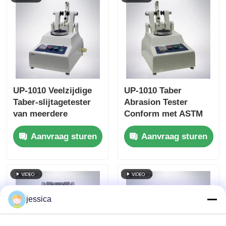
UP-1010 Veelzijdige
UP-1010 Taber
Taber-slijtagetester
Abrasion Tester
van meerdere
Conform met ASTM
materialen, voldoet
D4060, ASTM D1044,
Aanvraag sturen
Aanvraag sturen
aan meerdere
ISO 5470 en JIS
internationale
K7204 met
normen
verstelbare belasting
250g, 500g, 1000g en
60 r/min
Rotatiesnelheid
jessica