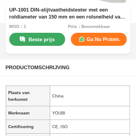
UP-1001 DIN-slijtvastheidstester met een
roldiameter van 150 mm en een rolsnelheid van
40 tpm voor het testen van flexibel materiaal
MOQ：1
Prijs：Bespreekbaar
Ga Nu Praten.
Beste prijs
PRODUCTOMSCHRIJVING
Plaats van
China
herkomst
Merknaam
YOUBI
Certificering
CE, ISO