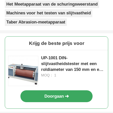
Het Meetapparaat van de schuringsweerstand
Machines voor het testen van slijtvastheid
Taber Abrasion-meetapparaat
Krijg de beste prijs voor
UP-1001 DIN-
slijtvastheidstester met een
roldiameter van 150 mm en een
rolsnelheid van 40 tpm voor het
MOQ： 1
testen van flexibel materiaal
Doorgaan