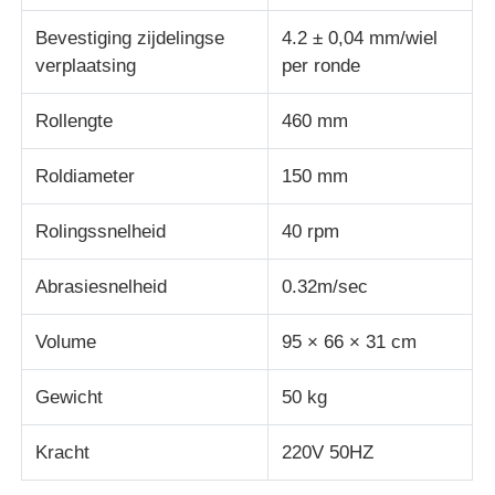
Bevestiging zijdelingse
4.2 ± 0,04 mm/wiel
Impact testmachine
verplaatsing
per ronde
Rollengte
460 mm
Schuring het testen Machine
Roldiameter
150 mm
rubber het testen materiaal
Rolingssnelheid
40 rpm
Apparatuur voor het testen van schoenen
Abrasiesnelheid
0.32m/sec
Gebouwmaterialen-testapparatuur
Volume
95 × 66 × 31 cm
Gewicht
50 kg
Verpakkingstestapparatuur
Kracht
220V 50HZ
Testapparatuur voor kleefstoffen