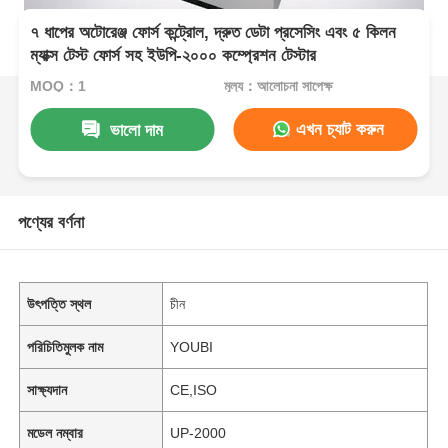
৭ ধাপের অটোরেঞ্জ ফোর্স কন্ট্রোল, দ্রুত ডেটা প্রসেসিং এবং ৫ কিলন
ম্যাক্স টেস্ট ফোর্স সহ ইউপি-২০০০ কম্প্রেশন টেস্টার
MOQ：1
মূল্য：আলোচনা সাপেক্ষ
এখন চ্যাট করুন
ভালো দাম
পণ্যের বর্ণনা
উৎপত্তি স্থল
চীন
পরিচিতিমুলক নাম
YOUBI
সাক্ষ্যদান
CE,ISO
মডেল নম্বার
UP-2000