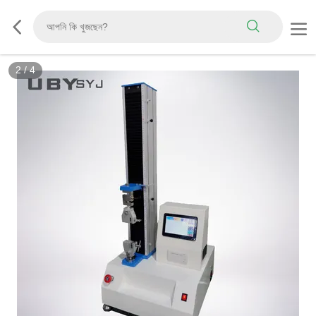
2
/
4