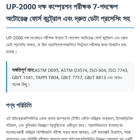
UP-2000 দক্ষ কম্প্রেশন পরীক্ষক 7-পদক্ষেপ
অটোরেঞ্জ ফোর্স কন্ট্রোল এবং দ্রুত ডেটা প্রসেসিং সহ
UP-2000 দক্ষ সংকোচন পরীক্ষক উন্নত 7-পদক্ষেপ অটোরেঞ্জ ফোর্স কন্ট্রোল এবং দ্রুত
ডেটা প্রসেসিং ক্ষমতা, যা শিল্প অ্যাপ্লিকেশনগুলিতে নির্ভুলতা পরীক্ষার জন্য ডিজাইন করা
হয়েছে।
সঙ্গতিপূর্ণ মান:
ASTM D695, ASTM D3574, ISO 604, ISO 7743,
GB/T 1041, TAPPI T804, GB/T 7757, GB/T 8813 এবং আরও
অনেক কিছু।
বাড়ি
পণ্য পরিচিতি
এই মাইক্রোকম্পিউটার একক কলাম কম্প্রেশন টেস্টিং মেশিন যান্ত্রিক সংক্রমণ, ইলেকট্রনিক
পণ্য
পরিমাপ, এবং বুদ্ধিমান নিয়ন্ত্রণ প্রযুক্তিকে একীভূত করে। প্রাথমিকভাবে উপকরণের
সংকোচনকারী যান্ত্রিক বৈশিষ্ট্যগুলি পরীক্ষা করার জন্য ব্যবহৃত, এটি কমপ্যাক্ট ডিজাইন, সহজ
আমাদের সম্পর্কে
অপারেশন এবং সুনির্দিষ্ট পরীক্ষার ক্ষমতার জন্য মাইক্রোকম্পিউটার নিয়ন্ত্রণ ব্যবস্থা সহ একটি