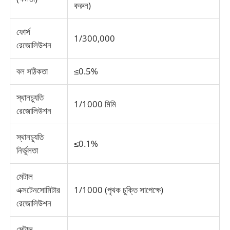
করুন)
ইমপ্যাক্ট টেস্টিং মেশিন
ফোর্স
1/300,000
রেজোলিউশন
ঘর্ষণ পরীক্ষার যন্ত্র
বল সঠিকতা
≤0.5%
রাবার পরীক্ষার সরঞ্জাম
স্থানচ্যুতি
1/1000 মিমি
রেজোলিউশন
পাদুকা পরীক্ষার সরঞ্জাম
স্থানচ্যুতি
≤0.1%
নির্ভুলতা
নির্মাণ সামগ্রী পরীক্ষার সরঞ্জাম
মেটাল
এক্সটেনসোমিটার
1/1000 (পৃথক চুক্তি সাপেক্ষে)
প্যাকেজিং পরীক্ষা সরঞ্জাম
রেজোলিউশন
আঠালো পরীক্ষার সরঞ্জাম
মেটাল