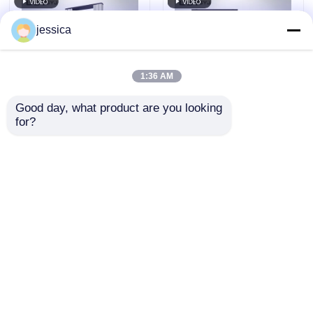
jessica
1:36 AM
Good day, what product are you looking 
for?
ইউপি-২০০৩ বহুমুখী মডুলার
মাল্টি উপাদান টেনসিল টেস্ট
টেনসিল স্ট্রেঞ্জ সরঞ্জাম,
ইউনিভার্সাল টেস্টিং মেশিন 50-
স্থিতিশীল টেনসিল টেস্টিং মেশিন
400 মিমি / মিনিট বিনিময়যোগ্য
গ্রিপ সহ
অনুসন্ধান পাঠান
অনুসন্ধান পাঠান
বাড়ি
আমাদের সম্পর্কে
আমাদের সাথে যোগাযোগ করুন
Desktop Site
সাইট ম্যাপ
গোপনীয়তা নীতি