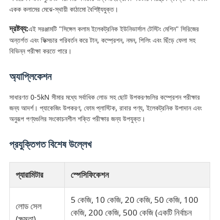
একক কলামের মেঝে-স্থায়ী কাঠামো বৈশিষ্ট্যযুক্ত।
দ্রষ্টব্য:
কারখানা ভ্রমণ
এই সরঞ্জামটি "সিঙ্গেল কলাম ইলেকট্রনিক ইউনিভার্সাল টেস্টিং মেশিন" সিরিজের
অন্তর্গত এবং ফিক্সচার পরিবর্তন করে টান, কম্প্রেশন, নমন, পিলিং এবং ছিঁড়ে ফেলা সহ
বিভিন্ন পরীক্ষা করতে পারে।
মান নিয়ন্ত্রণ
অ্যাপ্লিকেশন
আমাদের সাথে যোগাযোগ করুন
সাধারণত 0-5kN সীমার মধ্যে সর্বাধিক লোড সহ ছোট উপকরণগুলির কম্প্রেশন পরীক্ষার
জন্য আদর্শ। প্যাকেজিং উপকরণ, ফোম প্লাস্টিক, রাবার পণ্য, ইলেকট্রনিক উপাদান এবং
অনুরূপ পণ্যগুলির সংকোচনশীল শক্তি পরীক্ষার জন্য উপযুক্ত।
উদ্ধৃতির জন্য আবেদন
প্রযুক্তিগত বিশেষ উল্লেখ
ল্যাব টেস্টিং ইকুইপমেন্ট
প্যারামিটার
স্পেসিফিকেশন
এনভায়রনমেন্টাল টেস্ট চেম্বার
5 কেজি, 10 কেজি, 20 কেজি, 50 কেজি, 100
লোড সেল
কেজি, 200 কেজি, 500 কেজি (একটি নির্বাচন
ইউনিভার্সাল টেস্টিং মেশিন
(ক্ষমতা)