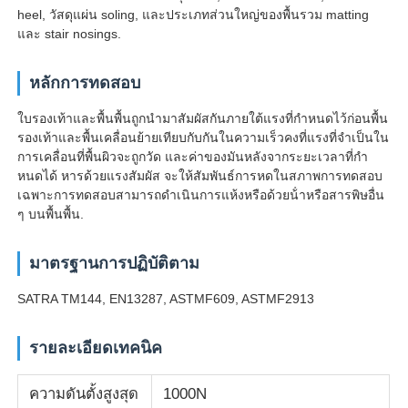
heel, วัสดุแผ่น soling, และประเภทส่วนใหญ่ของพื้นรวม matting
และ stair nosings.
ทัวร์โรงงาน
หลักการทดสอบ
ควบคุมคุณภาพ
ใบรองเท้าและพื้นพื้นถูกนํามาสัมผัสกันภายใต้แรงที่กําหนดไว้ก่อนพื้น
รองเท้าและพื้นเคลื่อนย้ายเทียบกับกันในความเร็วคงที่แรงที่จําเป็นใน
การเคลื่อนที่พื้นผิวจะถูกวัด และค่าของมันหลังจากระยะเวลาที่กํา
ติดต่อเรา
หนดได้ หารด้วยแรงสัมผัส จะให้สัมพันธ์การหดในสภาพการทดสอบ
เฉพาะการทดสอบสามารถดําเนินการแห้งหรือด้วยน้ําหรือสารพิษอื่น
ๆ บนพื้นพื้น.
ขออ้าง
มาตรฐานการปฏิบัติตาม
อุปกรณ์ทดสอบในห้องปฏิบัติการ
SATRA TM144, EN13287, ASTMF609, ASTMF2913
ห้องทดสอบสิ่งแวดล้อม
รายละเอียดเทคนิค
ความดันตั้งสูงสุด
1000N
เครื่องทดสอบสากล