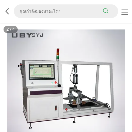
2
/
4