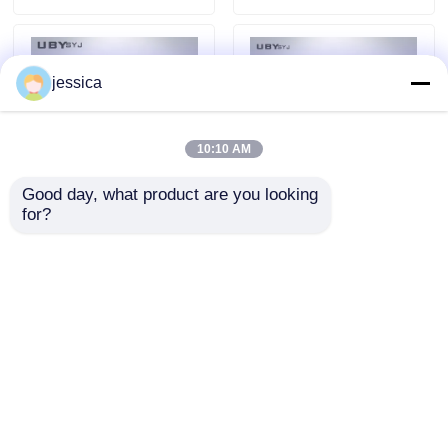
jessica
10:10 AM
Good day, what product are you looking 
for?
UP-4007 ตัวทดสอบ
เครื่องทดสอบความแข็ง
ความอ่อนแอของหนัง
แรงในการดึงแบบซิป
ดิจิตอล ด้วยการบํารุง
เปอร์แบบซ้อนกลับที่มี
รักษาง่ายและภาระ 500
ความซ้ําซ้ําสูง 75
ส่งคำถาม
ส่งคำถาม
กรัมสําหรับหนังและ
มิลลิเมตรและความถี่ 30
รองเท้า
CPM
บ้าน
เกี่ยวกับเรา
ติดต่อเรา
Desktop Site
แผนผังเว็บไซต์
นโยบายความเป็นส่วนตัว