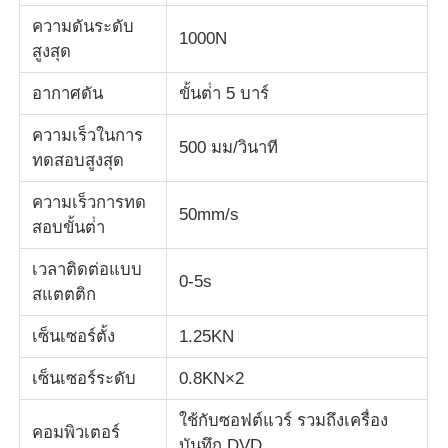
ความดันระดับ
1000N
สูงสุด
เครื่องทดสอบแรงกระแทก
อากาศดัน
ขั้นต่ํา 5 บาร์
เครื่องทดสอบการบด
ความเร็วในการ
500 มม/วินาที
ทดสอบสูงสุด
อุปกรณ์ทดสอบยาง
ความเร็วการทด
50mm/s
สอบขั้นต่ํา
อุปกรณ์ทดสอบรองเท้า
เวลาติดต่อแบบ
0-5s
สแตตติก
อุปกรณ์ทดสอบวัสดุก่อสร้าง
เซ็นเซอร์ตั้ง
1.25KN
อุปกรณ์ทดสอบบรรจุภัณฑ์
เซ็นเซอร์ระดับ
0.8KN×2
ใช้กับซอฟต์แวร์ รวมถึงเครื่อง
คอมพิวเตอร์
อุปกรณ์การทดสอบเครื่องติด
บันทึก DVD