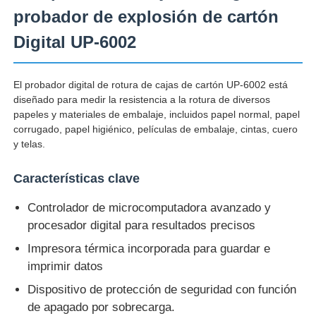
probador de explosión de cartón
Digital UP-6002
Visita a la fábrica
El probador digital de rotura de cajas de cartón UP-6002 está
Control de Calidad
diseñado para medir la resistencia a la rotura de diversos
papeles y materiales de embalaje, incluidos papel normal, papel
corrugado, papel higiénico, películas de embalaje, cintas, cuero
Contacto
y telas.
Solicitar una cotización
Características clave
Controlador de microcomputadora avanzado y
Equipo de la prueba de laboratorio
procesador digital para resultados precisos
Impresora térmica incorporada para guardar e
Cámara de pruebas ambientales
imprimir datos
Dispositivo de protección de seguridad con función
de apagado por sobrecarga.
Máquina de prueba universal