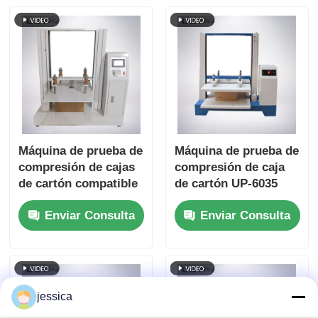
inspección de la
presión para pruebas
calidad del material
de explosión de
de embalaje
envases de papel
Máquina de prueba de
Máquina de prueba de
compresión de cajas
compresión de caja
de cartón compatible
de cartón UP-6035
con ASTM D642 con
con pantalla digital,
Enviar Consulta
Enviar Consulta
espacio de prueba de
retroalimentación de
1200x1200x1200 mm y
la célula de carga en
velocidad de prueba
tiempo real y
de 0,001~200 mm/min
capacidad de
2000KGF
jessica