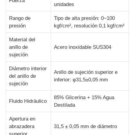
Fuerza
unidades
máquina de prueba de tela
Rango de
Tipo de alta presión: 0~100
presión
kgf/cm², resolución 0,1 kgf/cm²
Regulador de la temperatura y de la humedad
Material del
anillo de
Acero inoxidable SUS304
probador de la dureza
sujeción
Diámetro interior
Anillo de sujeción superior e
del anillo de
inferior: φ31,5±0,05 mm
sujeción
85% Glicerina + 15% Agua
Fluido Hidráulico
Destilada
Apertura en
abrazadera
31,5 ± 0,05 mm de diámetro
superior