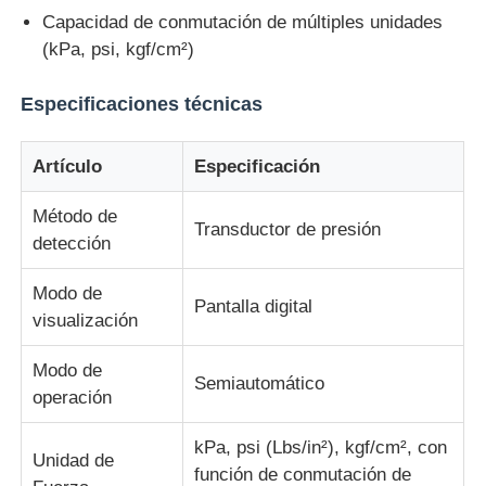
Capacidad de conmutación de múltiples unidades
(kPa, psi, kgf/cm²)
Máquina de prueba de impacto
Especificaciones técnicas
Máquina de prueba de la abrasión
Artículo
Especificación
equipo de prueba de goma
Método de
Transductor de presión
detección
Equipos de prueba de calzado
Modo de
Pantalla digital
visualización
Equipo de ensayo de materiales de construcción
Modo de
Semiautomático
operación
Equipo de ensayo de envases
kPa, psi (Lbs/in²), kgf/cm², con
Unidad de
Equipo de ensayo de adhesivos
función de conmutación de