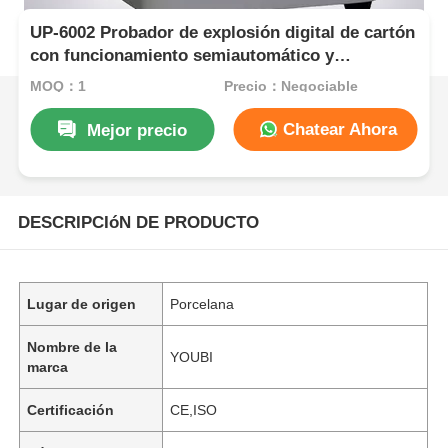
UP-6002 Probador de explosión digital de cartón
con funcionamiento semiautomático y
transductor de presión para pruebas precisas de
MOQ：1
Precio：Negociable
resistencia a la explosión
Chatear Ahora
Mejor precio
DESCRIPCIóN DE PRODUCTO
Lugar de origen
Porcelana
Nombre de la
YOUBI
marca
Certificación
CE,ISO