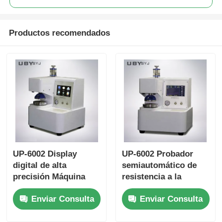
Productos recomendados
UP-6002 Display
UP-6002 Probador
digital de alta
semiautomático de
precisión Máquina
resistencia a la
semiautomática de
explosión de cartón
Enviar Consulta
Enviar Consulta
prueba de explosión
con pantalla digital y
de cartón para la
transductor de