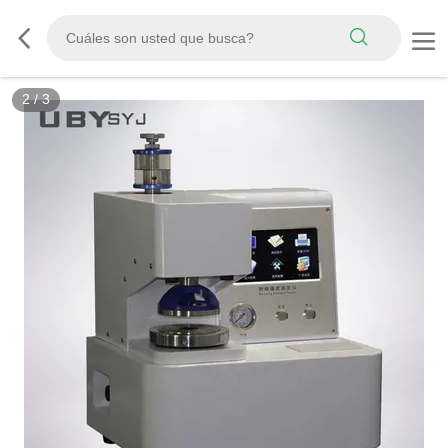
3
/
3