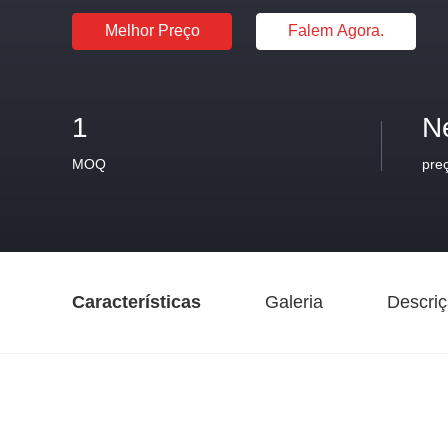
Melhor Preço
Falem Agora.
1
N
MOQ
pre
Características
Galeria
Descriç