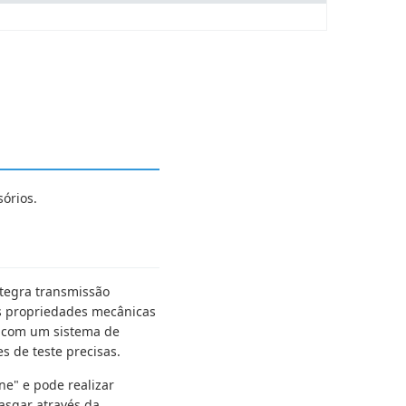
órios.
tegra transmissão
 as propriedades mecânicas
a com um sistema de
 de teste precisas.
ne" e pode realizar
asgar através da