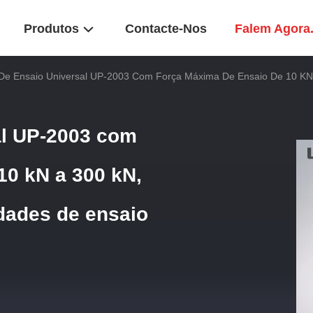
Produtos
Contacte-Nos
Falem Agora
De Ensaio Universal UP-2003 Com Força Máxima De Ensaio De 10 KN 
al UP-2003 com
10 kN a 300 kN,
dades de ensaio