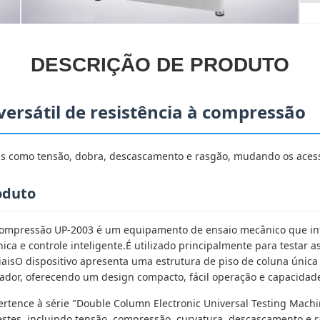
DESCRIÇÃO DE PRODUTO
versátil de resistência à compressão
ais como tensão, dobra, descascamento e rasgão, mudando os acess
oduto
compressão UP-2003 é um equipamento de ensaio mecânico que in
ica e controle inteligente.É utilizado principalmente para testar
aisO dispositivo apresenta uma estrutura de piso de coluna únic
dor, oferecendo um design compacto, fácil operação e capacidades
rtence à série "Double Column Electronic Universal Testing Machi
stes, incluindo tensão, compressão, curvatura, descascamento,e r