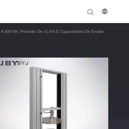
.
A 300 KN, Precisão De ±1,0% E Capacidades De Ensaio