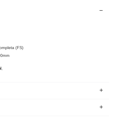
ompleta (FS)
00mm
N
,