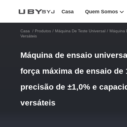
Casa
Quem Somos
Casa
/
Produtos
/
Máquina De Teste Universal
/
Máquina 
Versáteis
Máquina de ensaio univers
força máxima de ensaio de 
precisão de ±1,0% e capaci
versáteis