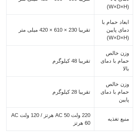
(W×D×H)
دستگاه تست پارچه
ابعاد حمام با
دمای پایین
تقریبا 230 × 610 × 420 میلی متر
کنترل کننده دما و رطوبت
(W×D×H)
وزن خالص
تست کننده سختی
حمام با دمای
تقریبا 48 کیلوگرم
بالا
وزن خالص
حمام با دمای
تقریبا 28 کیلوگرم
پایین
220 ولت AC 50 هرتز / 120 ولت AC
منبع تغذیه
60 هرتز