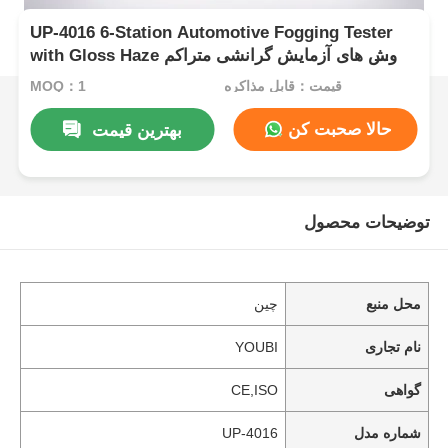
UP-4016 6-Station Automotive Fogging Tester
with Gloss Haze روش های آزمایش گرانشی متراکم
با ISO 6452 DIN 75201 SAE J1756
قیمت：قابل مذاکره
MOQ：1
حالا صحبت کن
بهترین قیمت
توضیحات محصول
محل منبع
چین
نام تجاری
YOUBI
گواهی
CE,ISO
شماره مدل
UP-4016