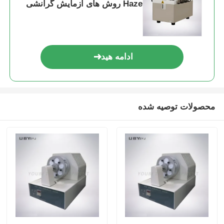
Haze روش های آزمایش گرانشی
متراکم با ISO 6452 DIN 75201
SAE J1756
ادامه هید
محصولات توصیه شده