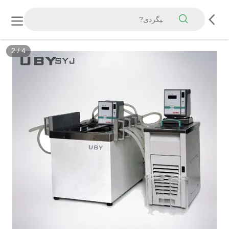
2
/
4