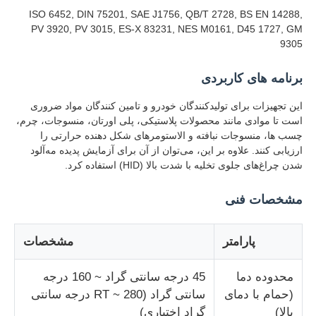
ISO 6452, DIN 75201, SAE J1756, QB/T 2728, BS EN 14288,
PV 3920, PV 3015, ES-X 83231, NES M0161, D45 1727, GM
کارخانه تور
9305
برنامه های کاربردی
کنترل کیفیت
این تجهیزات برای تولیدکنندگان خودرو و تامین کنندگان مواد ضروری
است تا موادی مانند محصولات پلاستیکی، پلی اورتان، منسوجات، چرم،
تماس با ما
چسب ها، منسوجات نبافته و الاستومرهای شکل دهنده حرارتی را
ارزیابی کنند. علاوه بر این، می‌توان از آن برای آزمایش پدیده مه‌آلود
شدن چراغ‌های جلوی تخلیه با شدت بالا (HID) استفاده کرد.
درخواست نقل قول
مشخصات فنی
تجهیزات تست آزمایشگاهی
پارامتر
مشخصات
اتاق آزمون محیطی
محدوده دما
45 درجه سانتی گراد ~ 160 درجه
(حمام با دمای
سانتی گراد (RT ~ 280 درجه سانتی
دستگاه تست جهانی
بالا)
گراد اختیاری)