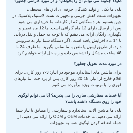
دهید؟ چگونه می توانم آن را بخواهم؟ و در مورد گارانتی چطور؟
بله، ما یکی از تولید کنندگان حرفه ای اتاق های محیطی،
تجهیزات تست کفش چرمی و تجهیزات تست لاستیک پلاستیک در
چین هستیم. هر دستگاهی که از کارخانه ما خریداری می شود
پس از ارسال دارای 12 ماه گارانتی است. ما 12 ماه تعمیر و
نگهداری رایگان ارائه می دهیم که با توجه به حمل و نقل دریایی
تا 14 ماه افزایش یافته است. اگر دستگاه شما نیاز به سرویس
دارد، از طریق ایمیل یا تلفن با ما تماس بگیرید. ما ظرف 24 تا
48 ساعت مشکل را تشخیص داده و راه حل ارائه خواهیم کرد.
در مورد مدت تحویل چطور؟
برای ماشین های استاندارد موجود در انبار: 3-7 روز کاری. برای
اقلام خارج از انبار: 15-20 روز کاری پس از پرداخت. ما نیازهای
فوری را با ترتیبات ویژه برآورده می کنیم.
آیا خدمات سفارشی سازی را می پذیرید؟ آیا می توانم لوگوی
خود را روی دستگاه داشته باشم؟
بله، ما ماشین آلات استاندارد و سفارشی را مطابق با نیاز شما
ارائه می دهیم. ما خدمات OEM و ODM را ارائه می دهیم، از
جمله اضافه کردن لوگوی شما به تجهیزات.