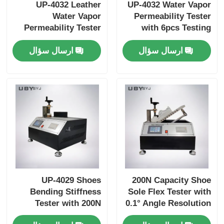
UP-4032 Leather
UP-4032 Water Vapor
Water Vapor
Permeability Tester
Permeability Tester
with 6pcs Testing
with 6pcs Testing
Bottle, 75 ±5cpm
ارسال سؤال
ارسال سؤال
Bottle for Footwear
Bottles Holder Speed,
EN ISO 20344 SATRA
and 30±1 mm Bottle
TM172 Compliance
Mouth Diameter for
Leather and Textile
UP-4029 Shoes
200N Capacity Shoe
Bending Stiffness
Sole Flex Tester with
Tester with 200N
0.1° Angle Resolution
Capacity Adjustable
and Adjustable