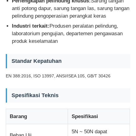
Perlengkapan pelindung khusus:
Sarung tangan
anti potong dapur, sarung tangan las, sarung tangan
mesin uji kain
pelindung pengoperasian perangkat keras
Industri terkait:
Produsen peralatan pelindung,
laboratorium pengujian, departemen pengawasan
Pengontrol Suhu Dan Kelembapan
produk keselamatan
Penguji kekerasan
Standar Kepatuhan
EN 388:2016, ISO 13997, ANSI/ISEA 105, GB/T 30426
Spesifikasi Teknis
Barang
Spesifikasi
5N ~ 50N dapat
Beban Uji