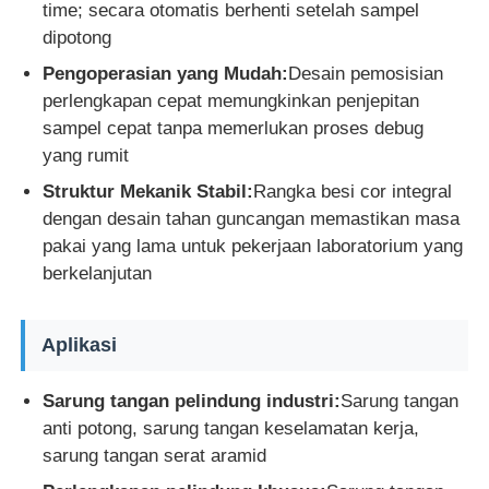
time; secara otomatis berhenti setelah sampel
dipotong
Mesin Uji Dampak
Pengoperasian yang Mudah:
Desain pemosisian
perlengkapan cepat memungkinkan penjepitan
mesin pengujian abrasi
sampel cepat tanpa memerlukan proses debug
yang rumit
Struktur Mekanik Stabil:
Rangka besi cor integral
peralatan pengujian karet
dengan desain tahan guncangan memastikan masa
pakai yang lama untuk pekerjaan laboratorium yang
Peralatan Pengujian Alas Kaki
berkelanjutan
Peralatan pengujian bahan bangunan
Aplikasi
Sarung tangan pelindung industri:
Sarung tangan
Peralatan pengujian kemasan
anti potong, sarung tangan keselamatan kerja,
sarung tangan serat aramid
Peralatan pengujian perekat