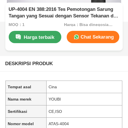
UP-4004 EN 388:2016 Tes Pemotongan Sarung
Tangan yang Sesuai dengan Sensor Tekanan dan
Beban 5N ~ 50N yang Dapat Disesuaikan
MOQ：1
Harga：Bisa dinegosiasikan
Chat Sekarang
Harga terbaik
DESKRIPSI PRODUK
Tempat asal
Cina
Nama merek
YOUBI
Sertifikasi
CE,ISO
Nomor model
ATAS-4004