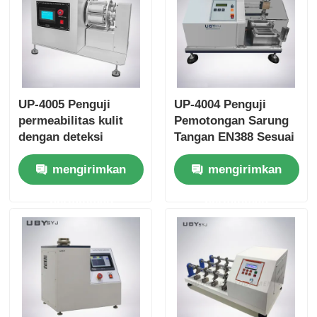
UP-4005 Penguji
UP-4004 Penguji
permeabilitas kulit
Pemotongan Sarung
dengan deteksi
Tangan EN388 Sesuai
penimbangan presisi
ISO 13997 dengan
mengirimkan
mengirimkan
dan kontrol
Beban Uji Dapat
kelembaban & suhu
Disesuaikan 5N~50N
permintaan
permintaan
konstan untuk
dan Sensor Tekanan
peralatan pengujian
Presisi
laboratorium