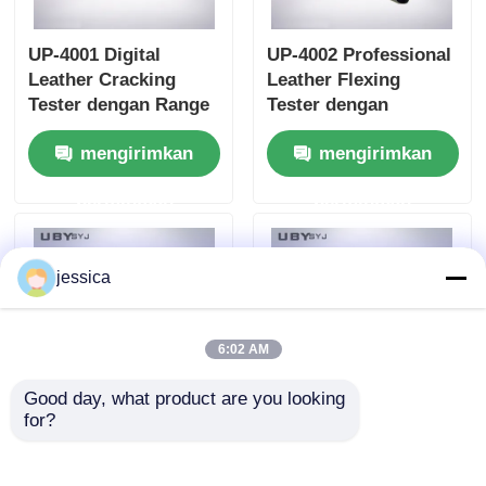
UP-4001 Digital
UP-4002 Professional
Leather Cracking
Leather Flexing
Tester dengan Range
Tester dengan
Force 0~1000N
6,12,24Set Posisi
mengirimkan
mengirimkan
Φ6.35mm Steel Ball
pengujian dan 22,5° ±
dan ±1% Keakuratan
0,5° Flexing Angle
permintaan
permintaan
Force untuk
untuk 70 ± 5 x 45 ± 5
Pengujian Distension
mm Sampel
Leather Grain
jessica
6:02 AM
Good day, what product are you looking 
for?
UP-4042 Zipper Tester
UP-4042 Penguji
dengan 1250 ±
Kehalusan Ritsleting
50mm/Min Kecepatan
Profesional dengan