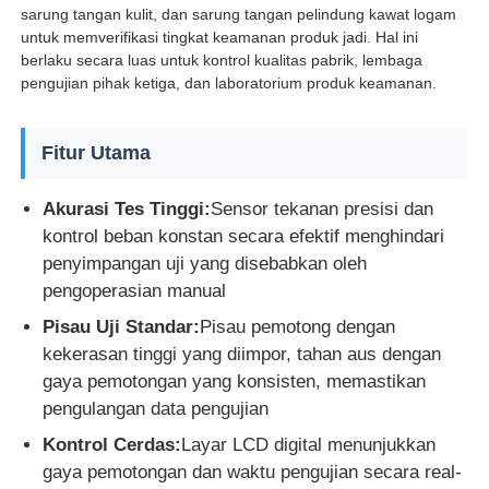
sarung tangan kulit, dan sarung tangan pelindung kawat logam
untuk memverifikasi tingkat keamanan produk jadi. Hal ini
berlaku secara luas untuk kontrol kualitas pabrik, lembaga
Wisata pabrik
pengujian pihak ketiga, dan laboratorium produk keamanan.
Kontrol kualitas
Fitur Utama
Hubungi kami
Akurasi Tes Tinggi:
Sensor tekanan presisi dan
kontrol beban konstan secara efektif menghindari
penyimpangan uji yang disebabkan oleh
Quote request suatu
pengoperasian manual
Pisau Uji Standar:
Pisau pemotong dengan
Peralatan Pengujian Lab
kekerasan tinggi yang diimpor, tahan aus dengan
gaya pemotongan yang konsisten, memastikan
pengulangan data pengujian
Ruang Uji Lingkungan
Kontrol Cerdas:
Layar LCD digital menunjukkan
gaya pemotongan dan waktu pengujian secara real-
Mesin pengujian universal