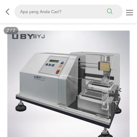
2
/
2