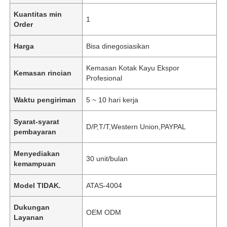
Kuantitas min
1
Order
Harga
Bisa dinegosiasikan
Kemasan Kotak Kayu Ekspor
Kemasan rincian
Profesional
Waktu pengiriman
5 ~ 10 hari kerja
Syarat-syarat
D/P,T/T,Western Union,PAYPAL
pembayaran
Menyediakan
30 unit/bulan
kemampuan
Model TIDAK.
ATAS-4004
Dukungan
OEM ODM
Layanan