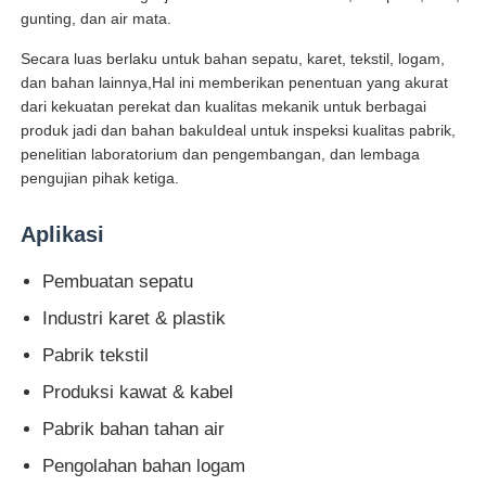
gunting, dan air mata.
Secara luas berlaku untuk bahan sepatu, karet, tekstil, logam,
Wisata pabrik
dan bahan lainnya,Hal ini memberikan penentuan yang akurat
dari kekuatan perekat dan kualitas mekanik untuk berbagai
produk jadi dan bahan bakuIdeal untuk inspeksi kualitas pabrik,
Kontrol kualitas
penelitian laboratorium dan pengembangan, dan lembaga
pengujian pihak ketiga.
Hubungi kami
Aplikasi
Quote request suatu
Pembuatan sepatu
Industri karet & plastik
Peralatan Pengujian Lab
Pabrik tekstil
Produksi kawat & kabel
Ruang Uji Lingkungan
Pabrik bahan tahan air
Pengolahan bahan logam
Mesin pengujian universal