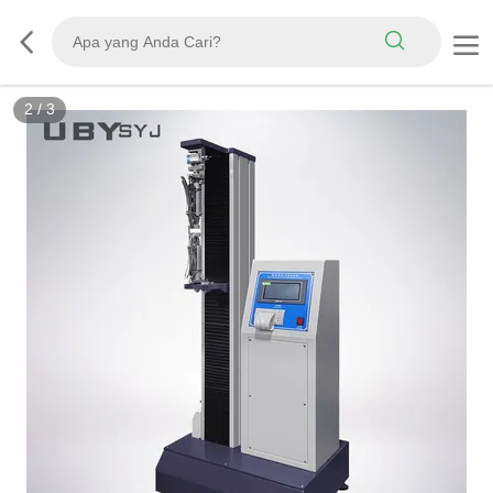
3
/
3