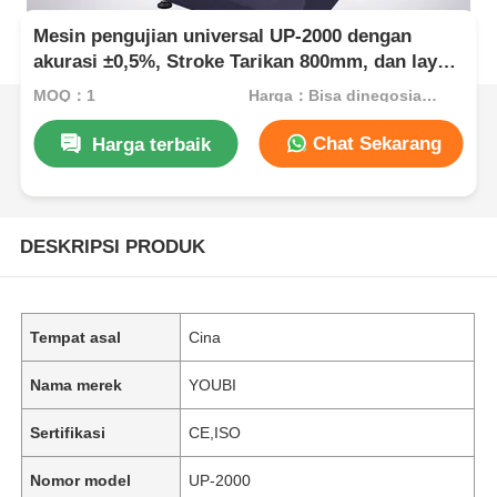
Mesin pengujian universal UP-2000 dengan
akurasi ±0,5%, Stroke Tarikan 800mm, dan layar
sentuh berwarna 5 inci untuk pengujian
MOQ：1
Harga：Bisa dinegosiasikan
kekuatan kulit
Chat Sekarang
Harga terbaik
DESKRIPSI PRODUK
Tempat asal
Cina
Nama merek
YOUBI
Sertifikasi
CE,ISO
Nomor model
UP-2000