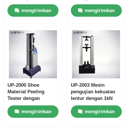
Screen Dual Column
Touch Screen Control
mengirimkan
mengirimkan
Universal Testing
and Interchangeable
Machine for Tensile
Fixtures
permintaan
permintaan
Strength Testing
UP-2000 Shoe
UP-2003 Mesin
Material Peeling
pengujian kekuatan
Tester dengan
lentur dengan 1kN
Akurasi ±0,5%,
sampai 1000 kN Max
mengirimkan
mengirimkan
150mm Test Width,
Test Force, ±1,0%
dan 800mm Tensile
Keakuratan, dan
permintaan
permintaan
Stroke untuk
800mm Efektif Stroke