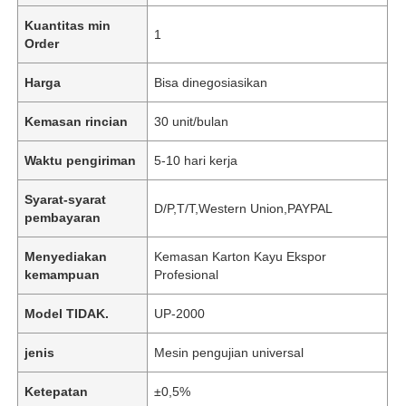
Kuantitas min
1
Order
Harga
Bisa dinegosiasikan
Kemasan rincian
30 unit/bulan
Waktu pengiriman
5-10 hari kerja
Syarat-syarat
D/P,T/T,Western Union,PAYPAL
pembayaran
Menyediakan
Kemasan Karton Kayu Ekspor
kemampuan
Profesional
Model TIDAK.
UP-2000
jenis
Mesin pengujian universal
Ketepatan
±0,5%