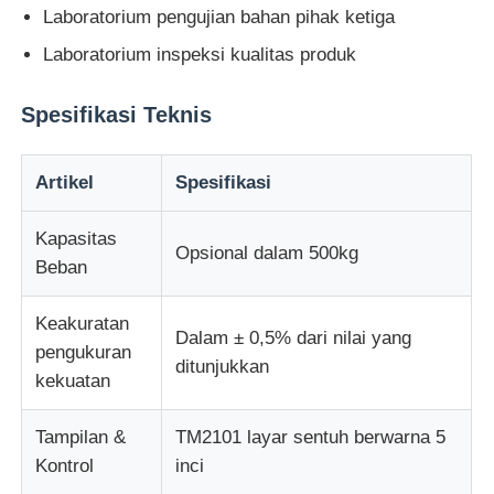
Laboratorium pengujian bahan pihak ketiga
Laboratorium inspeksi kualitas produk
Mesin Uji Dampak
Spesifikasi Teknis
mesin pengujian abrasi
Artikel
Spesifikasi
peralatan pengujian karet
Kapasitas
Opsional dalam 500kg
Beban
Peralatan Pengujian Alas Kaki
Keakuratan
Dalam ± 0,5% dari nilai yang
Peralatan pengujian bahan bangunan
pengukuran
ditunjukkan
kekuatan
Peralatan pengujian kemasan
Tampilan &
TM2101 layar sentuh berwarna 5
Kontrol
inci
Peralatan pengujian perekat