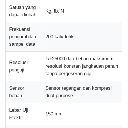
Satuan yang
Kg, lb, N
mesin uji kain
dapat diubah
Frekuensi
Pengontrol Suhu Dan Kelembapan
pengambilan
200 kali/detik
sampel data
Penguji kekerasan
1/±25000 dari beban maksimum,
Resolusi
resolusi konstan jangkauan penuh
penguji
tanpa pergeseran gigi
Sensor
Sensor tegangan dan kompresi
beban
dual purpose
Lebar Uji
150 mm
Efektif