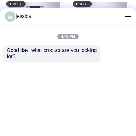
Universal Testing
Tensile
jessica
4:42 PM
Good day, what product are you looking 
for?
UP-2003 Tester
Mesin Uji Universal
Kekuatan Tarikan
UP-2003 dengan
dengan Fungsi
Kapasitas Maksimum
Penyimpanan Data
20-100000kN, Akurasi
mengirimkan
mengirimkan
Layar Waktu Nyata
±0,5%, dan Motor
dan Akurasi ± 0,5%
Servo AC untuk Uji
permintaan
permintaan
Tarik Kompresi
Lentur
Rumah
Tentang kita
Hubungi kami
Desktop Site
Sitemap
Kebijakan Privasi