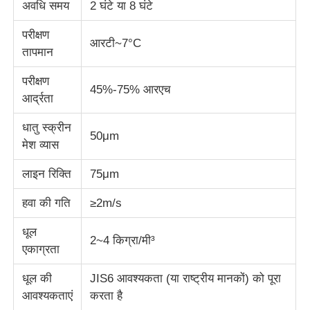
अवधि समय
2 घंटे या 8 घंटे
परीक्षण
प्रभाव परीक्षण मशीन
आरटी~7°C
तापमान
घर्षण परीक्षण मशीन
परीक्षण
45%-75% आरएच
आर्द्रता
रबर परीक्षण उपकरण
धातु स्क्रीन
50μm
मेश व्यास
जूते परीक्षण उपकरण
लाइन रिक्ति
75μm
हवा की गति
≥2m/s
निर्माण सामग्री परीक्षण उपकरण
धूल
2~4 किग्रा/मी³
एकाग्रता
पैकेजिंग परीक्षण उपकरण
धूल की
JIS6 आवश्यकता (या राष्ट्रीय मानकों) को पूरा
आवश्यकताएं
करता है
चिपकने वाला परीक्षण उपकरण