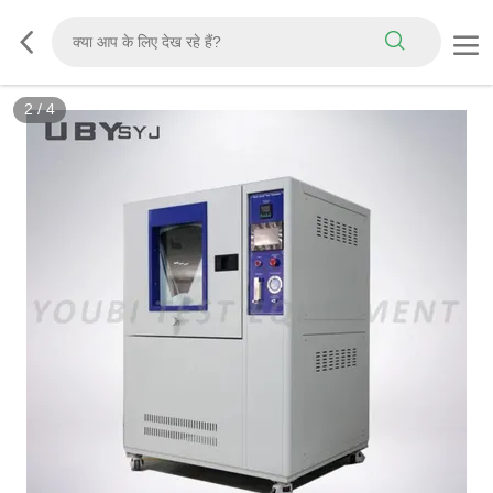
2
/
4