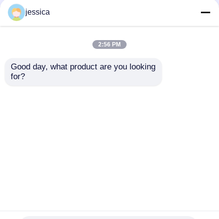
jessica
2:56 PM
Good day, what product are you looking 
for?
यूपी-6195 मिनी क्लाइमेट
IP5X और IP6X परीक्षण के
चैंबर तापमान रेंज
लिए बहु-दिशात्मक फूंकने की
-40°C~150°C आर्द्रता रेंज
प्रणाली के साथ पूरी तरह से
Rh20%-98% और
सील धूल प्रतिरोधी परीक्षण
जांच भेजें
जांच भेजें
अनुकूलन योग्य आकार के
कक्ष
साथ
होम
हमारे बारे में
हमसे संपर्क करें
Desktop Site
साइटमैप
गोपनीयता नीति
गुणवत्ता
प्रयोगशाला परीक्षण उपकरण
चीन का