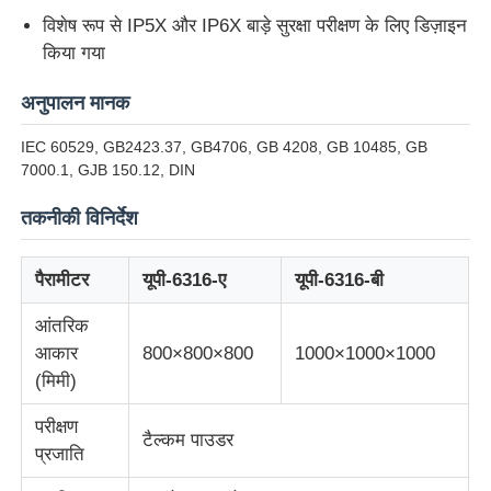
विशेष रूप से IP5X और IP6X बाड़े सुरक्षा परीक्षण के लिए डिज़ाइन
किया गया
फैक्टरी यात्रा
अनुपालन मानक
गुणवत्ता नियंत्रण
IEC 60529, GB2423.37, GB4706, GB 4208, GB 10485, GB
7000.1, GJB 150.12, DIN
हमसे संपर्क करें
तकनीकी विनिर्देश
एक बोली का अनुरोध
पैरामीटर
यूपी-6316-ए
यूपी-6316-बी
आंतरिक
प्रयोगशाला परीक्षण उपकरण
आकार
800×800×800
1000×1000×1000
(मिमी)
पर्यावरण परीक्षण कक्ष
परीक्षण
टैल्कम पाउडर
प्रजाति
सार्वभौमिक परीक्षण मशीन