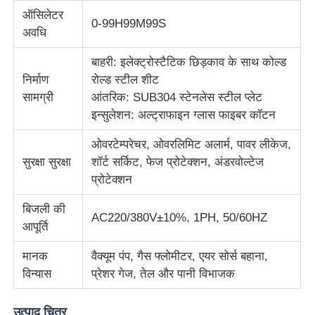
ऑसिलेटर
0-99H99M99S
अवधि
कपड़ा परीक्षण मशीन
बाहरी: इलेक्ट्रोस्टैटिक छिड़काव के साथ कोल्ड
तापमान और आर्द्रता नियंत्रक
निर्माण
रोल्ड स्टील शीट
सामग्री
आंतरिक: SUB304 स्टेनलेस स्टील प्लेट
इन्सुलेशन: अल्ट्राफाइन ग्लास फाइबर कॉटन
कठोरता परीक्षक
ओवरटेम्परेचर, ओवरलिमिट अलार्म, पावर लीकेज,
सुरक्षा सुरक्षा
शॉर्ट सर्किट, फेज प्रोटेक्शन, अंडरवोल्टेज
प्रोटेक्शन
बिजली की
AC220/380V±10%, 1PH, 50/60HZ
आपूर्ति
मानक
वैक्यूम पंप, गैस फ्लोमीटर, एयर सोर्स बहाना,
विन्यास
प्रेशर गेज, तेल और पानी विभाजक
उत्पाद चित्र