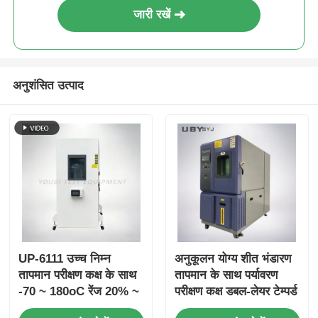
जारी रखें
अनुशंसित उत्पाद
UP-6111 उच्च निम्न
अनुकूलन योग्य शीत भंडारण
तापमान परीक्षण कक्ष के साथ
तापमान के साथ पर्यावरण
-70 ~ 180oC रेंज 20% ~
परीक्षण कक्ष डबल-लेयर टेम्पर्ड
98% आर्द्रता और टच
ग्लास दरवाजा और एसयूएस #