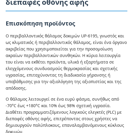
διεπαφές οθόνης αφής
Γύρος εργοστασίων
Επισκόπηση προϊόντος
Ο περιβαλλοντικός θάλαμος δοκιμών UP-6195, γνωστός και
Ποιοτικός έλεγχος
ως κλιματικός ή περιβαλλοντικός θάλαμος, είναι ένα όργανο
ακριβείας που χρησιμοποιείται για την προσομοίωση
επαφή
ακραίων περιβαλλοντικών συνθηκών. Η κύρια λειτουργία
του είναι να εκθέτει προϊόντα, υλικά ή εξαρτήματα σε
ελεγχόμενους συνδυασμούς θερμοκρασίας και σχετικής
Ζητήστε ένα απόσπασμα
υγρασίας, επιταχύνοντας τη διαδικασία γήρανσης ή
υποβάθμισης για την αξιολόγηση της αξιοπιστίας και της
απόδοσης.
Εξοπλισμός δοκιμής εργαστηρίων
Ο θάλαμος λειτουργεί σε ένα ευρύ φάσμα, συνήθως από
-70°C έως +180°C και 10% έως 98% σχετική υγρασία.
Θάλαμος Περιβαλλοντικών Δοκιμών
Διαθέτει προγραμματιζόμενους λογικούς ελεγκτές (PLC) με
διεπαφές οθόνης αφής, επιτρέποντας στους χρήστες να
δημιουργούν πολύπλοκους, επαναλαμβανόμενους κύκλους
Καθολική μηχανή δοκιμών
δοκιμών.