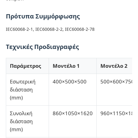
Πρότυπα Συμμόρφωσης
Μηχανή δοκιμής κρούσεων
IEC60068-2-1, IEC60068-2-2, IEC60068-2-78
Μηχανή δοκιμής γδαρσίματος
Τεχνικές Προδιαγραφές
λαστιχένιος εξοπλισμός δοκιμής
Παράμετρος
Μοντέλο 1
Μοντέλο 2
Εξοπλισμός δοκιμής υποδημάτων
Εσωτερική
400×500×500
500×600×750
διάσταση
Εξοπλισμός δοκιμής δομικών υλικών
(mm)
Συνολική
860×1050×1620
960×1150×186
Εξοπλισμός δοκιμής συσκευασίας
διάσταση
(mm)
Εξοπλισμός δοκιμής συγκολλητικών