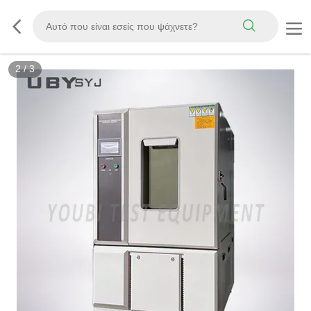
3
/
3