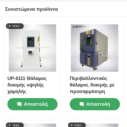
Συνιστώμενα προϊόντα
UP-6111 Θάλαμος
Περιβαλλοντικός
δοκιμής υψηλής
θάλαμος δοκιμής με
χαμηλής
προσαρμόσιμη
θερμοκρασίας με
θερμοκρασία κρύου
Αποστολή
Αποστολή
-70~180ºC Εύρος
αποθήκευσης διπλής
υγρασίας 20%~98%
στρώσης
ερώτησης
ερώτησης
και Έξυπνος έλεγχος
σκληρυμένη γυάλινη
οθόνης αφής
πόρτα και εσωτερικό