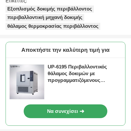
Ετικέττες:
Εξοπλισμός δοκιμής περιβάλλοντος
περιβαλλοντική μηχανή δοκιμής
θάλαμος θερμοκρασίας περιβάλλοντος
Αποκτήστε την καλύτερη τιμή για
UP-6195 Περιβαλλοντικός
θάλαμος δοκιμών με
προγραμματιζόμενους
λογικούς ελεγκτές (PLC) και
διεπαφή με οθόνη αφής σε
ανοξείδωτο χάλυβα SUS#304
Να συνεχίσει