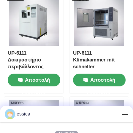
από ανοξείδωτο
ατσάλι SUS #304
UP-6111
UP-6111
Δοκιμαστήριο
Klimakammer mit
περιβάλλοντος
schneller
υψηλής υγρασίας και
Änderungsrate und
Αποστολή
Αποστολή
ταχείας αλλαγής
schnellen
θερμοκρασίας με
Temperaturwechseln
ερώτησης
ερώτησης
γεννήτρια ατμού
und
programmierbarem
Controller
jessica