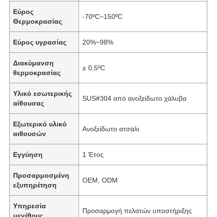
Εύρος
-70ºC~150ºC
Θερμοκρασίας
Εύρος υγρασίας
20%~98%
Διακύμανση
± 0,5ºC
θερμοκρασίας
Υλικό εσωτερικής
SUS#304 από ανοξείδωτο χάλυβα
αίθουσας
Εξωτερικό υλικό
Ανοξείδωτο ατσάλι
αιθουσών
Εγγύηση
1 Έτος
Προσαρμοσμένη
OEM, ODM
εξυπηρέτηση
Υπηρεσία
Προσαρμογή πελατών υποστήριξης
μεγέθους