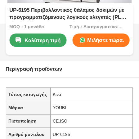
UP-6195 Περιβαλλοντικός θάλαμος δοκιμών με
προγραμματιζόμενους λογικούς ελεγκτές (PLC)
και διεπαφή με οθόνη αφής σε ανοξείδωτο
MOQ：1 μονάδα
Τιμή：Διαπραγματεύσιμος
χάλυβα SUS#304
Μιλήστε τώρα.
Καλύτερη τιμή
Περιγραφή προϊόντων
Τόπος καταγωγής
Κίνα
Μάρκα
YOUBI
Πιστοποίηση
CE,ISO
Αριθμό μοντέλου
UP-6195