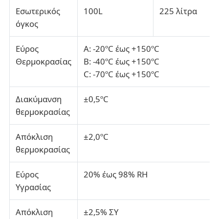
Εσωτερικός
100L
225 λίτρα
όγκος
μηχανή δοκιμής υφασμάτων
Εύρος
Α: -20ºC έως +150ºC
Ελεγκτής θερμοκρασίας και υγρασίας
Θερμοκρασίας
B: -40ºC έως +150ºC
C: -70ºC έως +150ºC
ελεγκτής σκληρότητας
Διακύμανση
±0,5ºC
θερμοκρασίας
Απόκλιση
±2,0ºC
θερμοκρασίας
Εύρος
20% έως 98% RH
Υγρασίας
Απόκλιση
±2,5% ΣΥ