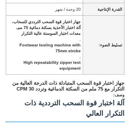
القدرة الإنتاجية
20 وحدة / شهر
جهاز اختبار قوة السحب الترددي للسحاب،
آلة اختبار الأحذية بسكتة دماغية 75 مم،
معدات اختبار السوستة عالية التكرار
,
تسليط الضوء:
Footwear testing machine with
75mm stroke
,
High repeatability zipper test
equipment
جهاز اختبار قوة السحب المتبادلة ذات الدرجة العالية من
التكرار مع 75 ملم من السكتة الدماغية وتردد 30 CPM
منزل
وصف:
آلة اختبار قوة السحب الترددية ذات
المنتجات
التكرار العالي
حول بنا