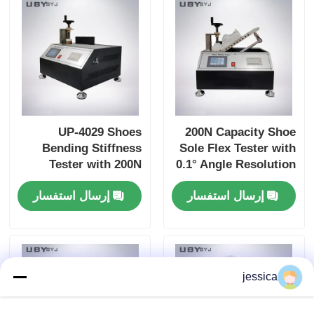
UP-4029 Shoes
200N Capacity Shoe
Bending Stiffness
Sole Flex Tester with
Tester with 200N
0.1° Angle Resolution
Capacity Adjustable
and Adjustable
إرسال استفسار
إرسال استفسار
Bending Speed and
Bending Speed for
High Precision Angle
Footwear Quality
Resolution for
Control
Footwear Testing
jessica