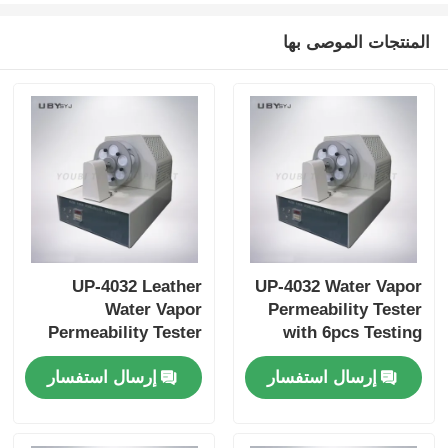
المنتجات الموصى بها
UP-4032 Leather
UP-4032 Water Vapor
Water Vapor
Permeability Tester
Permeability Tester
with 6pcs Testing
with 6pcs Testing
Bottle, 75 ±5cpm
إرسال استفسار
إرسال استفسار
Bottle for Footwear
Bottles Holder Speed,
EN ISO 20344 SATRA
and 30±1 mm Bottle
TM172 Compliance
Mouth Diameter for
Leather and Textile