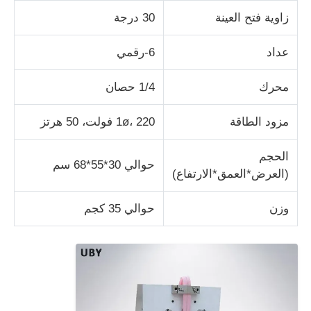
زاوية فتح العينة
30 درجة
آلة اختبار النسيج
عداد
6-رقمي
جهاز التحكم بدرجة الحرارة والرطوبة
محرك
1/4 حصان
اختبار القسوة
مزود الطاقة
1ø، 220 فولت، 50 هرتز
الحجم
حوالي 30*55*68 سم
(العرض*العمق*الارتفاع)
وزن
حوالي 35 كجم