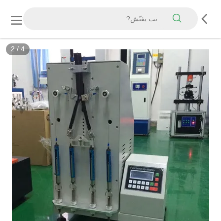
3
/
4