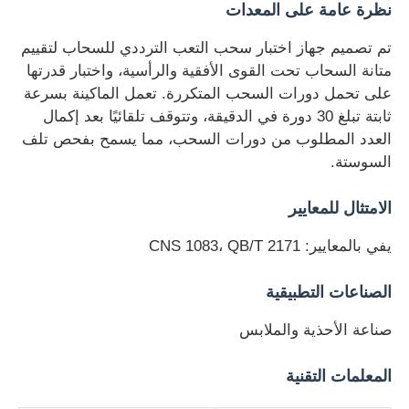
نظرة عامة على المعدات
تم تصميم جهاز اختبار سحب التعب الترددي للسحاب لتقييم
جولة في المعمل
متانة السحاب تحت القوى الأفقية والرأسية، واختبار قدرتها
على تحمل دورات السحب المتكررة. تعمل الماكينة بسرعة
ضبط الجودة
ثابتة تبلغ 30 دورة في الدقيقة، وتتوقف تلقائيًا بعد إكمال
العدد المطلوب من دورات السحب، مما يسمح بفحص تلف
السوستة.
اتصل بنا
الامتثال للمعايير
طلب اقتباس
يفي بالمعايير: CNS 1083، QB/T 2171
معدات اختبار المعمل
الصناعات التطبيقية
صناعة الأحذية والملابس
غرفة الاختبار البيئي
المعلمات التقنية
آلة الاختبار العالمية