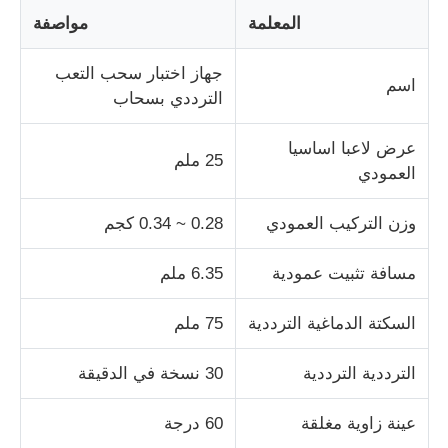
المعلمة
مواصفة
آلة اختبار التأثير
جهاز اختبار سحب التعب
اسم
الترددي بسحاب
آلة اختبار الكشط
عرض لاعبا اساسيا
25 ملم
العمودي
معدات اختبار المطاط
وزن التركيب العمودي
0.28 ~ 0.34 كجم
معدات اختبار الأحذية
مسافة تثبيت عمودية
6.35 ملم
معدات اختبار مواد البناء
السكتة الدماغية الترددية
75 ملم
معدات اختبار التعبئة
الترددية الترددية
30 نسخة في الدقيقة
عينة زاوية مغلقة
60 درجة
معدات اختبار اللاصق