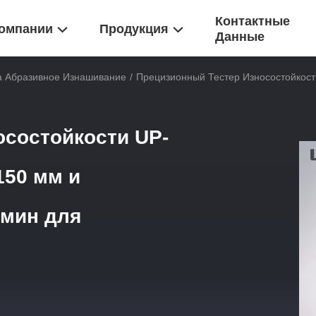
Контактные
омпании
Продукция
Данные
 Абразивное Изнашивание
/
Прецизионный Тестер Износостойкос
осостойкости UP-
150 мм и
/мин для