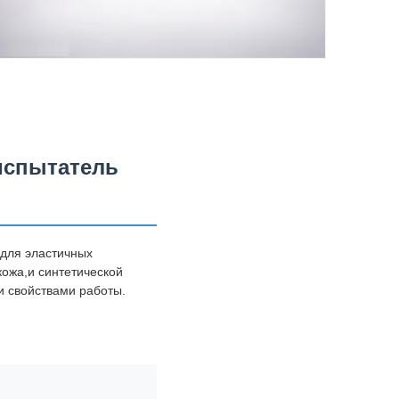
испытатель
 для эластичных
кожа,и синтетической
и свойствами работы.