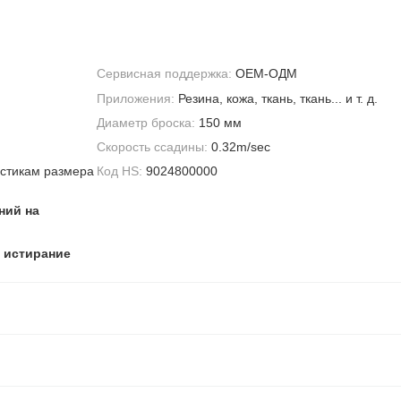
Сервисная поддержка:
OEM-ОДМ
Приложения:
Резина, кожа, ткань, ткань... и т. д.
Диаметр броска:
150 мм
Скорость ссадины:
0.32m/sec
истикам размера
Код HS:
9024800000
ний на
 истирание