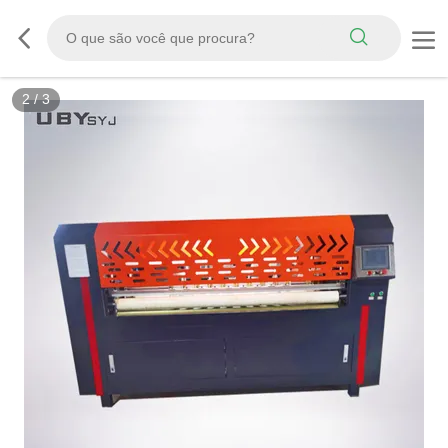
3
/
3