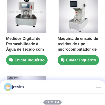
Medidor Digital de
Máquina de ensaio de
Permeabilidade à
tecidos de tipo
Água de Tecido com
microcomputador de
Grampo Pneumático
55 kg Máquina de
Enviar inquérito
Enviar inquérito
UP-8010 com
ensaio de pressão
Precisão de 0,5% e
hidrostática UP-8011
Área de Mandril de
Amostra de 100cm2
jessica
12:21 AM