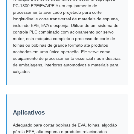
PC-1300 EPE/EVA/PE é um equipamento de
processamento avançado projetado para corte
Fábrica
longitudinal e corte transversal de materiais de espuma,
incluindo EPE, EVA e esponja. Utilizando um sistema de
controle PLC combinado com acionamento por servo
Controle de Qualidade
motor, esta máquina completa o processo de corte de
folhas ou bobinas de grande formato até produtos
acabados em uma única operação. Ele serve como
Fale Conosco
equipamento de processamento essencial nas indústrias
de embalagens, interiores automotivos e materiais para
calçados.
Pedir um orçamento
Equipamento de testes do laboratório
Aplicativos
Câmara de Teste Ambiental
Adequado para cortar bobinas de EVA, folhas, algodão
Máquina de teste universal
pérola EPE, alta espuma e produtos relacionados.