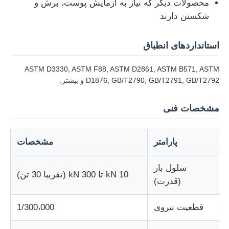
محصولات دیگر که نیاز به آزمایش پوست، برش و
شکستن دارند
دستگاه تست پارچه
استانداردهای انطباق
کنترل کننده دما و رطوبت
ASTM D3330, ASTM F88, ASTM D2861, ASTM B571, ASTM
D1876, GB/T2790, GB/T2791, GB/T2792 و بیشتر.
تست کننده سختی
مشخصات فنی
پارامتر
مشخصات
سلول بار
10 kN تا 300 kN (تقریبا 30 تن)
(قدرت)
قطعیت نیروی
1/300،000