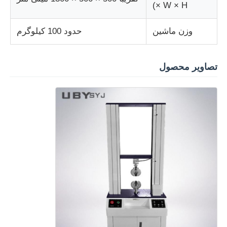
× W × H)
وزن ماشین
حدود 100 کيلوگرم
تصاویر محصول