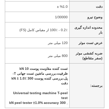
دقت
%1.0 ±
وضوح نیرو
1/30000
محدوده اندازه گیری
0.2٪ - 100٪ از مقیاس کامل (FS)
بار
عرض تست موثر
120 میلی متر
ضربه کششی موثر
800 میلی متر
(سفر متقاطع)
تست کننده مقاومت پوست 10 kN
ظرفیت،بررسی ماشین تست جهانی T-
پل،بررسی کننده پوست 300 kN ± 1.0٪
دقت
برجسته:
,
Universal testing machine T-peel
test
300 kN peel tester ±1.0% accuracy
,