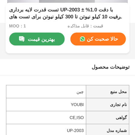
تست قدرت لایه برداری UP-2003 با دقت 1.0% ±
ظرفیت 10 کیلو نیوتن تا 300 کیلو نیوتن برای تست های
لایه برداری T و لایه برداری 180 درجه
قیمت：قابل مذاکره
MOQ：1
حالا صحبت کن
بهترین قیمت
توضیحات محصول
محل منبع
چین
نام تجاری
YOUBI
گواهی
CE,ISO
شماره مدل
UP-2003