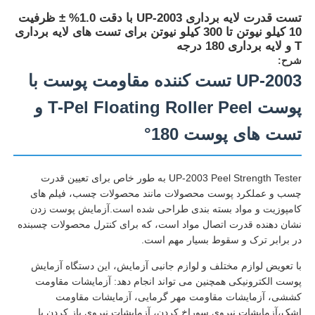
تست قدرت لایه برداری UP-2003 با دقت 1.0% ± ظرفیت
10 کیلو نیوتن تا 300 کیلو نیوتن برای تست های لایه برداری
T و لایه برداری 180 درجه
شرح:
UP-2003 تست کننده مقاومت پوست با
پوست T-Pel Floating Roller Peel و
تست های پوست 180°
UP-2003 Peel Strength Tester به طور خاص برای تعیین قدرت
چسب و عملکرد پوست محصولات مانند محصولات چسب، فیلم های
کامپوزیت و مواد بسته بندی طراحی شده است.آزمایش پوست زدن
خانه
نشان دهنده قدرت اتصال مواد است، که برای کنترل محصولات چسبنده
در برابر ترک و سقوط بسیار مهم است.
با تعویض لوازم مختلف و لوازم جانبی آزمایش، این دستگاه آزمایش
محصولات
پوست الکترونیکی همچنین می تواند انجام دهد: آزمایشات مقاومت
کششی، آزمایشات مقاومت مهر گرمایی، آزمایشات مقاومت
دربارهی ما
اشک،آزمایشات نیروی سوراخ کردن، آزمایشات نیروی باز کردن با