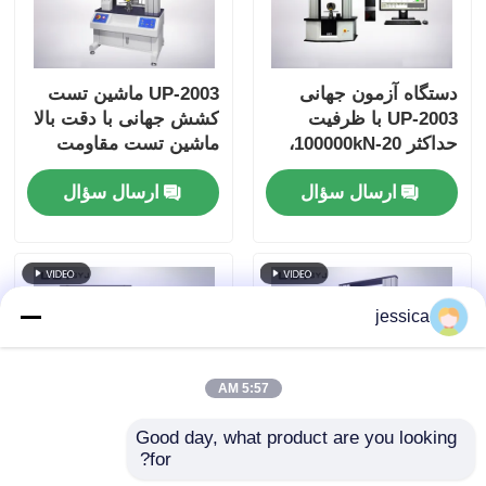
دستگاه آزمون جهانی
UP-2003 ماشین تست
UP-2003 با ظرفیت
کشش جهانی با دقت بالا
حداکثر 20-100000kN،
ماشین تست مقاومت
دقت ±0.5٪، و موتور
کشش پایدار
ارسال سؤال
ارسال سؤال
سرو AC برای آزمایش
خم شدن فشرده سازی
کشش
jessica
5:57 AM
Good day, what product are you looking 
for?
UP-2003 تجهیزات
دستگاه آزمون جهانی 50-