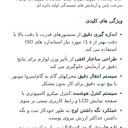
سرعت پایین و آزمایش های چسبندگی اولیه دایره ای.
کارخانه تور
ویژگی های کلیدی
اندازه گیری دقیق:
از سنسورهای قدرت با دقت بالا با
کنترل کیفیت
دقت بهتر از ± 1٪ مورد نیاز استاندارد های ISO
استفاده می کند
تماس با ما
طراحی ساختار افقی:
از تأثیر وزن لوازم برای نتایج
دقیق تر آزمایش جلوگیری می کند
درخواست نقل قول
سیستم انتقال دقیق:
محرکهای گام به گام/سروا موتور
با پیچ توپ دقیق برای کار بدون مشکل
تجهیزات تست آزمایشگاهی
سیستم کنترل هوشمند:
کنترل میکرو کامپیوتری با
صفحه نمایش LCD و رابط کاربری مبتنی بر منوی
اتاق آزمون محیطی
عملکرد نگه داشتن اوج:
به طور خودکار ثبت و نگه
داشتن حداکثر ارزش نیروی پوست
دستگاه تست جهانی
تابع خاموش کردن اتوماتیک:
پس از شکستن نمونه،