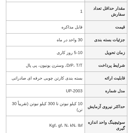
مقدار حداقل تعداد
1
سفارش
قیمت
قابل مذاکره
جزئیات بسته بندی
30 واحد در ماه
زمان تحویل
5-10 روز کاری
شرایط پرداخت
D/P، T/T، وسترن یونیون، پی پال
قابلیت ارائه
بسته بندی کارتن چوبی حرفه ای صادراتی
مدل شماره
UP-2003
10 کیلو نیوتن تا 300 کیلو نیوتن (تقریباً 30
حداکثر نیروی آزمایش
تن)
سوئیچینگ واحد اندازه
Kgf، gf، N، kN، Ibf
گیری