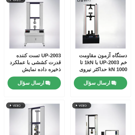
دستگاه آزمون مقاومت
UP-2003 تست کننده
خم UP-2003 با 1kN تا
قدرت کششی با عملکرد
1000 kN حداکثر نیروی
ذخیره داده نمایش
آزمایش، دقت ± 1.0٪ و
منحنی در زمان واقعی و
ارسال سؤال
ارسال سؤال
800mm ضربه کششی
دقت ±0.5٪
موثر