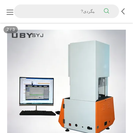
2
/
3