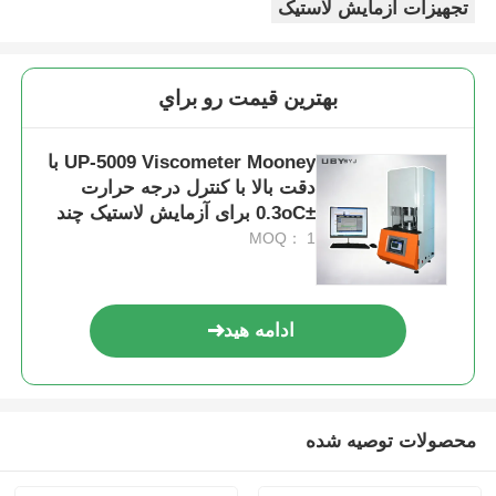
تجهیزات آزمایش لاستیک
بهترين قيمت رو براي
UP-5009 Viscometer Mooney با
دقت بالا با کنترل درجه حرارت
±0.3oC برای آزمایش لاستیک چند
منظوره
MOQ： 1
ادامه هید
محصولات توصیه شده