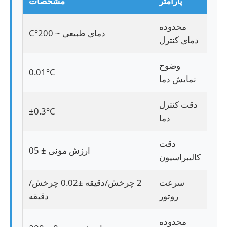
پارامتر
مشخصات
محدوده
دستگاه تست ضربه
دمای طبیعی ~ 200°C
دمای کنترل
دستگاه آزمایش سایش
وضوح
0.01°C
نمایش دما
تجهیزات تست لاستیک
دقت کنترل
±0.3°C
دما
تجهیزات تست کفش
دقت
ارزش مونی ± 05
تجهیزات آزمایش مواد ساختمانی
کالیبراسیون
سرعت
2 چرخش/دقیقه ±0.02 چرخش/
تجهیزات آزمایش بسته بندی
روتور
دقیقه
تجهیزات آزمایش چسب
محدوده