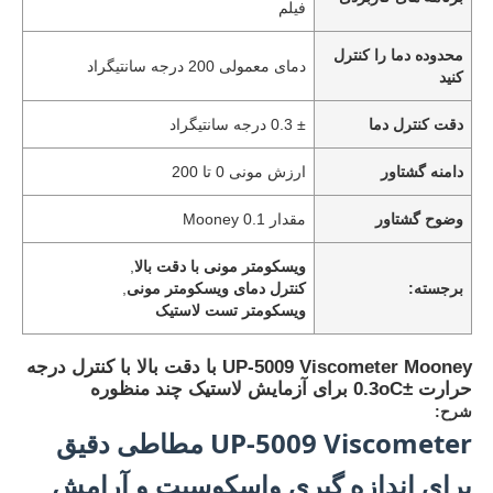
فیلم
محدوده دما را کنترل
دمای معمولی 200 درجه سانتیگراد
کنید
دقت کنترل دما
± 0.3 درجه سانتیگراد
دامنه گشتاور
ارزش مونی 0 تا 200
وضوح گشتاور
مقدار Mooney 0.1
ویسکومتر مونی با دقت بالا
,
برجسته:
کنترل دمای ویسکومتر مونی
,
ویسکومتر تست لاستیک
UP-5009 Viscometer Mooney با دقت بالا با کنترل درجه
حرارت ±0.3oC برای آزمایش لاستیک چند منظوره
شرح:
UP-5009 Viscometer مطاطی دقیق
برای اندازه گیری واسکوسیت و آرامش