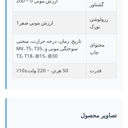
ارزش مونی 0 ~ 200
گشتاور
دستگاه تست پارچه
رزولوشن
ارزش موني صفر1
تورک
کنترل کننده دما و رطوبت
تاریخ، زمان، درجه حرارت، منحنی
محتوای
سوختگی مونی و MV، T5، T35،
تست کننده سختی
چاپ
T3، T18، @15، @30
قدرت
50 هرتز، ~ 220 ولت±10٪
تصاویر محصول