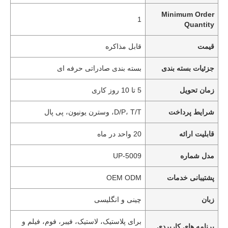
Minimum Order
1
Quantity
قیمت
قابل مذاکره
جزئیات بسته بندی
بسته بندی صادراتی حرفه ای
زمان تحویل
5 تا 10 روز کاری
شرایط پرداخت
D/P، T/T، وسترن یونیون، پی پال
قابلیت ارائه
20 واحد در ماه
مدل شماره
UP-5009
پشتیبانی خدمات
OEM ODM
زبان
چینی و انگلیسی
برای پلاستیک، لاستیک، فیبر، فوم، فیلم و
برنامه های کاربردی