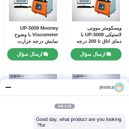
ویسکومتر موونی
UP-5009 Mooney
لاستیکی UP-5009 با
Viscometer با وضوح
دمای اتاق تا 200 درجه
نمایش درجه حرارت
سانتیگراد، ساخت فولاد
0.01 °C و سرعت روتور
ارسال سؤال
ارسال سؤال
ضد زنگ آینه ای و ثبات
2 rpm برای آزمایش
حدود 210 کیلوگرم
لاستیک مطابق با
ISO289 ASTM D1646
GB/T 1232
jessica
3:29 AM
Good day, what product are you looking 
for?
UP-5009 Mooney
Viscometer Mooney