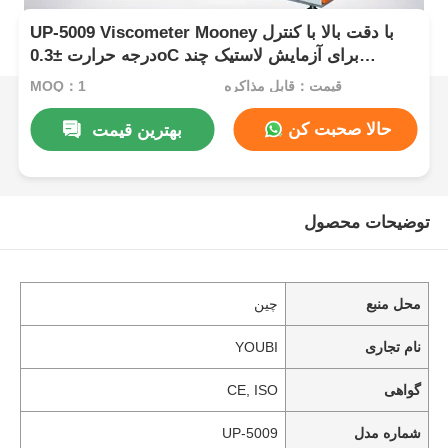
UP-5009 Viscometer Mooney با دقت بالا با کنترل
درجه حرارت ±0.3oC برای آزمایش لاستیک چند
منظوره
قیمت：قابل مذاکره
MOQ：1
حالا صحبت کن
بهترین قیمت
توضیحات محصول
محل منبع
چین
نام تجاری
YOUBI
گواهی
CE, ISO
شماره مدل
UP-5009