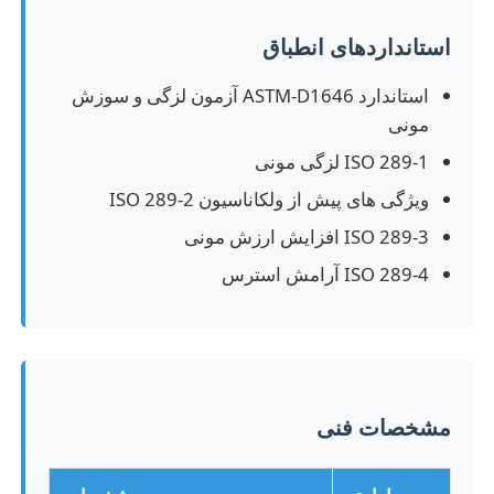
استانداردهای انطباق
کارخانه تور
استاندارد ASTM-D1646 آزمون لزگی و سوزش
مونی
کنترل کیفیت
ISO 289-1 لزگی مونی
ویژگی های پیش از ولکاناسیون ISO 289-2
تماس با ما
ISO 289-3 افزایش ارزش مونی
ISO 289-4 آرامش استرس
درخواست نقل قول
تجهیزات تست آزمایشگاهی
اتاق آزمون محیطی
مشخصات فنی
دستگاه تست جهانی