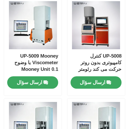
UP-5008 کنترل
UP-5009 Mooney
کامپیوتری بدون روتر
Viscometer با وضوح
حرکت می کند رئومتر
0.1 Mooney Unit
برای لاستیک با وضوح
Torque و کنترل دمای
ارسال سؤال
ارسال سؤال
0.01 ° C
محیط ~ 200 °C برای
آزمایش لاستیک