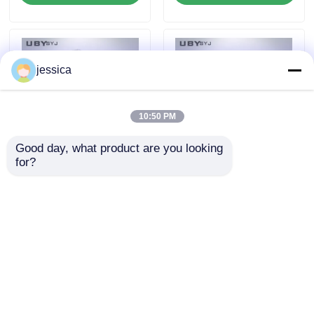
Footwear Quality
High Precision Angle
Control
Resolution for
Footwear Testing
jessica
10:50 PM
Good day, what product are you looking 
for?
UP-4017 Safety Shoes
Safety Footwear
Impact Resistance
Impact Tester with
Tester with 200 ± 2 J
200 ± 2 J Impact
Impact Energy and
Energy and
お問い合わせを送信
お問い合わせを送信
Anti-Rebound Device
Adjustable Drop
EN ISO 20344
Height 0-1200mm EN
Compliant
ISO 20344 Compliant
ホーム
企業情報
お問い合わせ
Desktop Site
地図
プライバシーポリシー