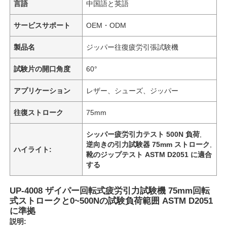
言語
中国語と英語
サービスサポート
OEM・ODM
製品名
ジッパー往復疲労引張試験機
試験片の開口角度
60°
アプリケーション
レザー、シューズ、ジッパー
往復ストローク
75mm
シッパー疲労引力テスト 500N 負荷
,
逆向きの引力試験器 75mm ストローク
,
ハイライト:
靴のジップテスト ASTM D2051 に適合
する
UP-4008 ザイパー回転式疲労引力試験機 75mm回転
式ストロークと0~500Nの試験負荷範囲 ASTM D2051
に準拠
説明: