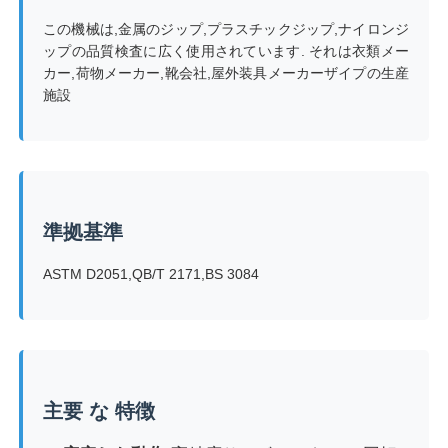
この機械は,金属のジップ,プラスチックジップ,ナイロンジ
ップの品質検査に広く使用されています. それは衣類メー
会社案内
カー,荷物メーカー,靴会社,屋外装具メーカーザイプの生産
施設
品質管理
お問い合わせ
準拠基準
見積依頼
ASTM D2051,QB/T 2171,BS 3084
研究室試験装置
環境試験室
主要 な 特徴
ユニバーサルテストマシン