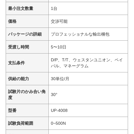
最小注文数量
1台
価格
交渉可能
パッケージの詳細
プロフェッショナルな輸出梱包
受渡し時間
5〜10日
D/P、T/T、ウェスタンユニオン、ペイ
支払条件
パル、マネーグラム
供給の能力
30単位/月
試験片のかみ合い角
30°
度
型番
UP-4008
試験負荷範囲
0~500N