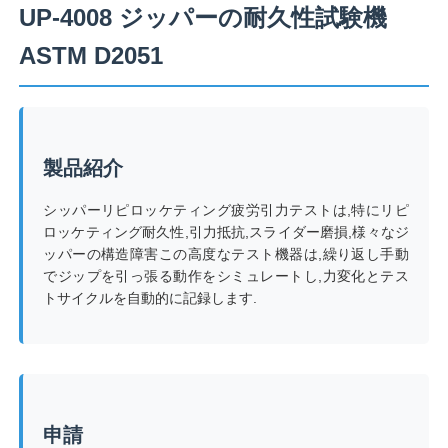
UP-4008 ジッパーの耐久性試験機
ASTM D2051
製品紹介
シッパーリピロッケティング疲労引力テストは,特にリピ
ロッケティング耐久性,引力抵抗,スライダー磨損,様々なジ
ッパーの構造障害この高度なテスト機器は,繰り返し手動
でジップを引っ張る動作をシミュレートし,力変化とテス
トサイクルを自動的に記録します.
ホーム
製品
申請
企業情報