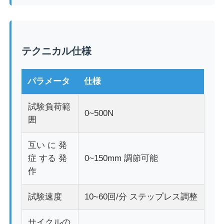
生地試験機
テクニカル仕様
温度および湿気のコントローラー
パラメータ
仕様
硬度のテスター
試験負荷範
0~500N
囲
互い に 発
症 する 発
0~150mm 調節可能
作
試験速度
10~60回/分 ステップレス調整
サイクルの