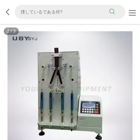
3
/
3