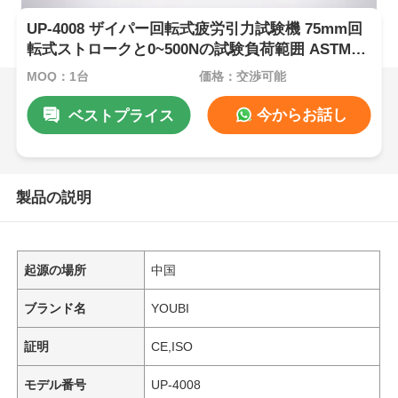
UP-4008 ザイパー回転式疲労引力試験機 75mm回
転式ストロークと0~500Nの試験負荷範囲 ASTM
D2051 に準拠
MOQ：1台
価格：交渉可能
今からお話し
ベストプライス
製品の説明
起源の場所
中国
ブランド名
YOUBI
証明
CE,ISO
モデル番号
UP-4008