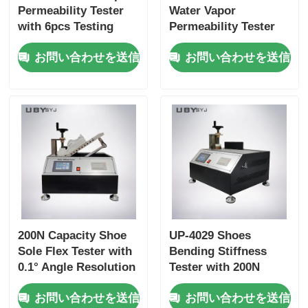
Permeability Tester
Water Vapor
with 6pcs Testing
Permeability Tester
Bottle, 75 ±5cpm
with 6pcs Testing
お問い合わせを送信
お問い合わせを送信
Bottles Holder Speed,
Bottle for Footwear
and 30±1 mm Bottle
EN ISO 20344 SATRA
Mouth Diameter for
TM172 Compliance
Leather and Textile
200N Capacity Shoe
UP-4029 Shoes
Sole Flex Tester with
Bending Stiffness
0.1° Angle Resolution
Tester with 200N
and Adjustable
Capacity Adjustable
お問い合わせを送信
お問い合わせを送信
Bending Speed for
Bending Speed and