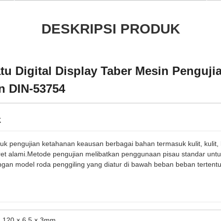
DESKRIPSI PRODUK
u Digital Display Taber Mesin Penguji
n DIN-53754
k
tuk pengujian ketahanan keausan berbagai bahan termasuk kulit, kulit, ka
aret alami.Metode pengujian melibatkan penggunaan pisau standar un
engan model roda penggiling yang diatur di bawah beban beban tertentu
120 × 6,5 × 3mm