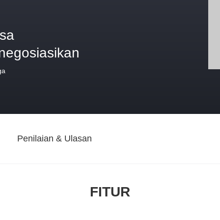
isa
inegosiasikan
ga
Penilaian & Ulasan
FITUR