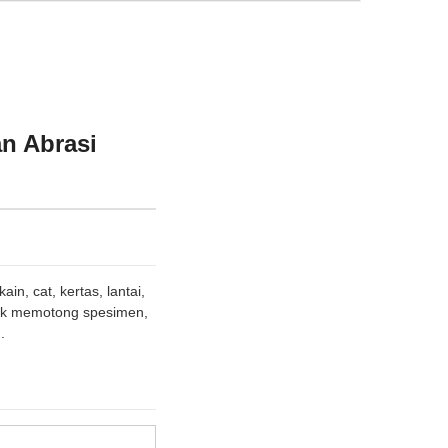
an Abrasi
in, cat, kertas, lantai,
tuk memotong spesimen,
.