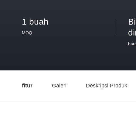
1 buah
B
d
MOQ
har
fitur
Galeri
Deskripsi Produk