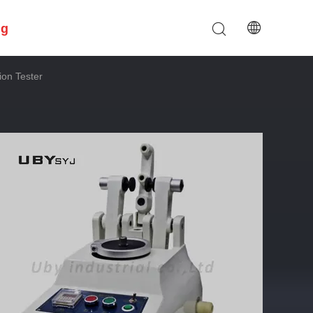
ng
ion Tester