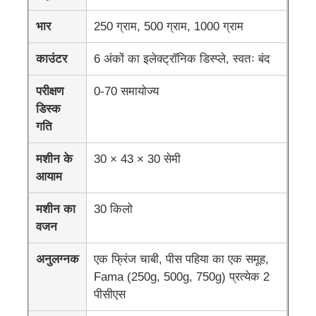
भार
250 ग्राम, 500 ग्राम, 1000 ग्राम
फैक्टरी यात्रा
काउंटर
6 अंकों का इलेक्ट्रॉनिक डिस्प्ले, स्वतः बंद
गुणवत्ता नियंत्रण
परीक्षण
0-70 समायोज्य
डिस्क
गति
हमसे संपर्क करें
मशीन के
30 × 43 × 30 सेमी
एक बोली का अनुरोध
आयाम
मशीन का
30 किलो
प्रयोगशाला परीक्षण उपकरण
वजन
अनुलग्नक
एक फ्रिंज चाबी, पीस पहिया का एक समूह,
पर्यावरण परीक्षण कक्ष
Fama (250g, 500g, 750g) प्रत्येक 2
पीसीएस
सार्वभौमिक परीक्षण मशीन