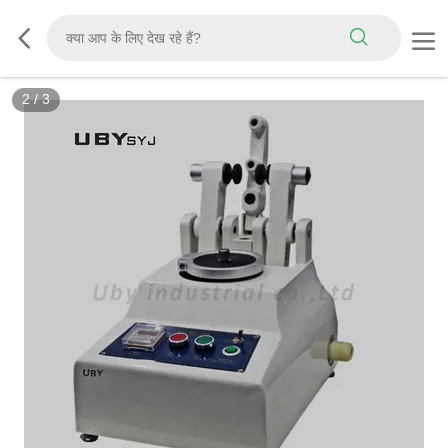
2
/
3