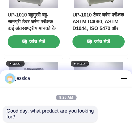
UP-1010 बहुमुखी बहु-
UP-1010 टेबर घर्षण परीक्षक
सामग्री टेबर घर्षण परीक्षक
ASTM D4060, ASTM
कई अंतरराष्ट्रीय मानकों के
D1044, ISO 5470 और
अनुरूप
JIS K7204 के साथ संगत
जांच भेजें
जांच भेजें
समायोज्य भार 250g, 500g,
1000g और 60 r/min
घूर्णन गति के साथ
jessica
8:25 AM
Good day, what product are you looking 
for?
UP-1010 वैकल्पिक सहायक
रबर पहनने के परीक्षण के लिए
भार (250g, 500g,
150 मिमी रोल व्यास और 40
1000g) के साथ अनुकूलन
आरपीएम रोलिंग स्पीड के साथ