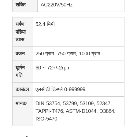
शक्ति
AC220V/50Hz
प्रभाव परीक्षण मशीन
घर्षण
52.4 मिमी
पहिया
घर्षण परीक्षण मशीन
व्यास
वजन
250 ग्राम, 750 ग्राम, 1000 ग्राम
रबर परीक्षण उपकरण
घूर्णन
60 ~ 72+/-2rpm
जूते परीक्षण उपकरण
गति
काउंटर
एलसीडी डिस्प्ले 0-999999
निर्माण सामग्री परीक्षण उपकरण
मानक
DIN-53754, 53799, 53109, 52347,
TAPPI-T476, ASTM-D1044, D3884,
पैकेजिंग परीक्षण उपकरण
ISO-5470
चिपकने वाला परीक्षण उपकरण