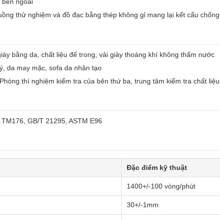
u bên ngoài
uồng thử nghiệm và đồ đạc bằng thép không gỉ mang lại kết cấu chống g
iày bằng da, chất liệu đế trong, vải giày thoáng khí không thấm nước
ý, da may mặc, sofa da nhân tạo
Phòng thí nghiệm kiểm tra của bên thứ ba, trung tâm kiểm tra chất liệu
A TM176, GB/T 21295, ASTM E96
Đặc điểm kỹ thuật
1400+/-100 vòng/phút
30+/-1mm