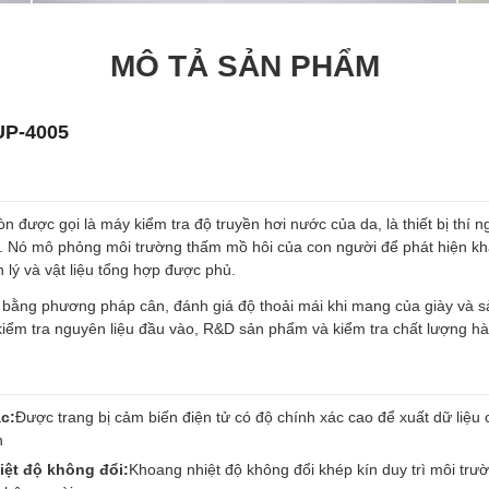
MÔ TẢ SẢN PHẨM
UP-4005
n được gọi là máy kiểm tra độ truyền hơi nước của da, là thiết bị thí 
a. Nó mô phỏng môi trường thấm mồ hôi của con người để phát hiện kh
 lý và vật liệu tổng hợp được phủ.
ơi bằng phương pháp cân, đánh giá độ thoải mái khi mang của giày và
kiểm tra nguyên liệu đầu vào, R&D sản phẩm và kiểm tra chất lượng h
c:
Được trang bị cảm biến điện tử có độ chính xác cao để xuất dữ liệu c
h
iệt độ không đổi:
Khoang nhiệt độ không đổi khép kín duy trì môi trườ