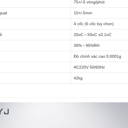
75+/-5 vòng/phút
quạt
10+/-5mm
4 cốc (6 cốc tùy chọn)
ổi
20oC～50oC ±0,1oC
30%～95%RH
Độ chính xác cao 0,0001g
AC220V 50/60Hz
42kg