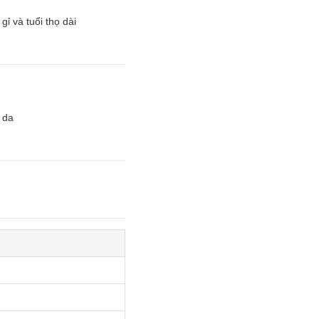
ỉ và tuổi thọ dài
 da