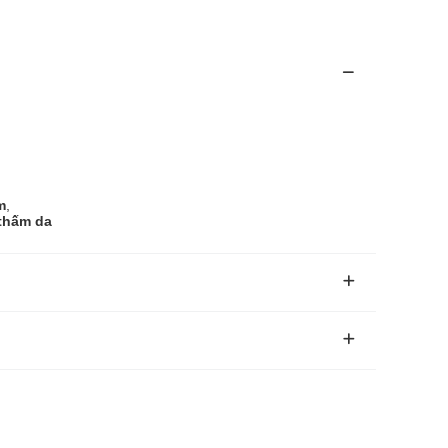
m
,
 thấm da