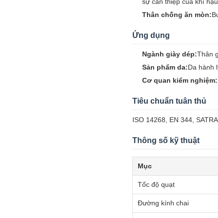
sự can thiệp của khí hậ
Thân chống ăn mòn:
B
Ứng dụng
Ngành giày dép:
Thân g
Sản phẩm da:
Da hành l
Cơ quan kiểm nghiệm:
Tiêu chuẩn tuân thủ
ISO 14268, EN 344, SATR
Thông số kỹ thuật
Mục
Tốc độ quạt
Đường kính chai