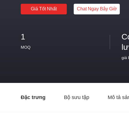
Giá Tốt Nhất
Chat Ngay Bây Giờ
1
C
l
MOQ
giá
Đặc trưng
Bộ sưu tập
Mô tả sả