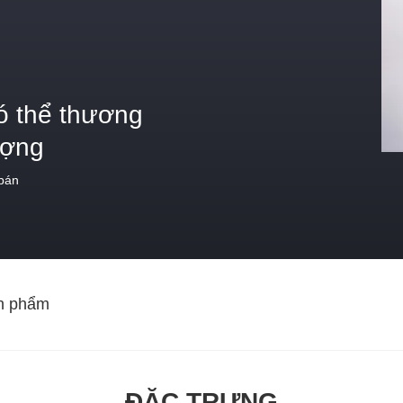
ó thể thương
ượng
 bán
n phẩm
ĐẶC TRƯNG