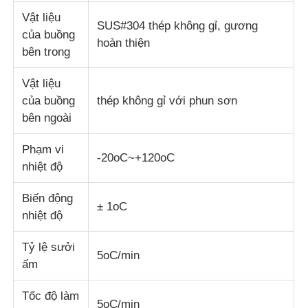
Vật liệu
SUS#304 thép không gỉ, gương
máy kiểm tra vải
của buồng
hoàn thiện
bên trong
Bộ điều khiển nhiệt độ và độ ẩm
Vật liệu
của buồng
thép không gỉ với phun sơn
bên ngoài
máy đo độ cứng
Phạm vi
-20oC~+120oC
nhiệt độ
Biến động
± 1oC
nhiệt độ
Tỷ lệ sưởi
5oC/min
ấm
Tốc độ làm
5oC/min