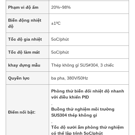
Phạm vi độ ẩm
20%~98%
Biến động nhiệt
±1ºC
độ
Tốc độ gia nhiệt
5oC/phút
Tốc độ làm mát
5oC/phút
khay đựng mẫu
Thép không gỉ SUS#304, 3 chiếc
Quyền lực
ba pha, 380V/50Hz
Phòng thử biến đổi nhiệt độ nhanh
với điều khiển PID
,
Buồng thử nghiệm môi trường
Điểm nổi bật:
SUS304 thép không gỉ
,
Tốc độ sưởi ấm phòng thử nghiệm
có thể lập trình 5oC/phút