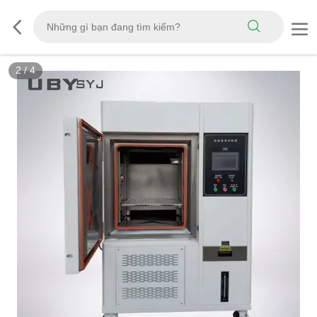
3
/
4