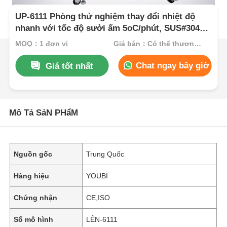
UP-6111 Phòng thử nghiệm thay đổi nhiệt độ
nhanh với tốc độ sưởi ấm 5oC/phút, SUS#304
thép không gỉ & điều khiển PID có thể lập trình
MOQ：1 đơn vị
Giá bán：Có thể thương lượng
Chat ngay bây giờ
Giá tốt nhất
Mô Tả SảN PHẩM
Nguồn gốc
Trung Quốc
Hàng hiệu
YOUBI
Chứng nhận
CE,ISO
Số mô hình
LÊN-6111