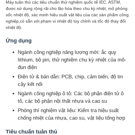
Máy tuân thủ các tiêu chuẩn thử nghiệm quốc tế IEC, ASTM,
được sử dụng rộng rãi cho lão hóa theo chu kỳ nhiệt, mô phỏng
sốc nhiệt độ, xác minh hiệu suất vật liệu của các sản phẩm công
Tham quan nhà máy
nghiệp,có sẵn với phạm vi nhiệt độ tùy chỉnh và tốc độ thay đổi
nhiệt độ.
Kiểm soát chất lượng
Ứng dụng
Ngành công nghiệp năng lượng mới: ắc quy
Liên hệ chúng tôi
lithium, bộ pin, thử nghiệm chu kỳ nhiệt của mô-
đun điện
Yêu cầu báo giá
Điện tử & bán dẫn: PCB, chip, cảm biến, độ tin
cậy kết nối
Ngành công nghiệp ô tô: Các bộ phận điện tử ô
Thiết bị kiểm tra phòng thí nghiệm
tô, các bộ phận nội thất nhựa và cao su
Phòng thí nghiệm vật liệu: Kiểm tra hiệu suất
Phòng thử nghiệm môi trường
chống nhiệt của nhựa, cao su, vật liệu tổng hợp
Tiêu chuẩn tuân thủ
Máy kiểm tra phổ quát