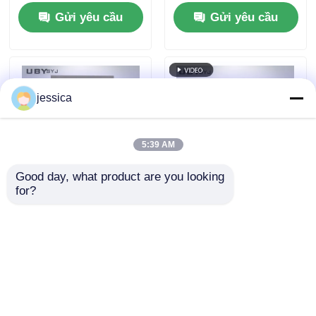
hòa cố định 100% 105
Long Arc làm mát
Gửi yêu cầu
Gửi yêu cầu
°C ~ 143 °C Phạm vi
bằng không khí
nhiệt độ và áp suất
2,5KW cho các thử
làm việc 0,05 ~
nghiệm lão hóa phù
0,30MPa
hợp với ISO và ASTM
jessica
5:39 AM
Good day, what product are you looking 
for?
UP-6117 Phòng thử
Buồng thay đổi nhiệt
nghiệm lão hóa xenon
độ nhanh được điều
với đèn xenon cung
khiển bằng PID với
dài làm mát bằng
phân bố nhiệt độ
Gửi yêu cầu
Gửi yêu cầu
không khí 2,5 kW để
đồng đều và tốc độ
kiểm soát bức xạ
gia nhiệt 5°C/phút để
chính xác ở 340nm
thử nghiệm trong
phòng thí nghiệm