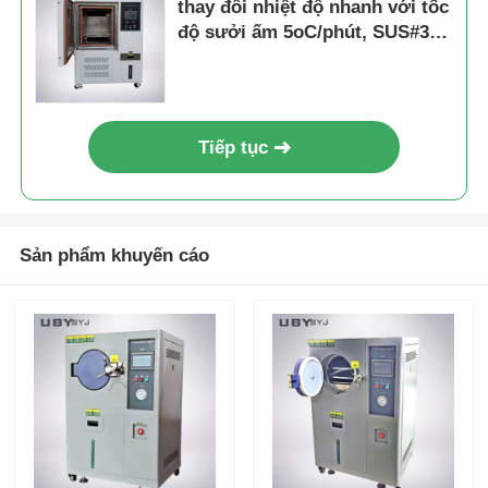
thay đổi nhiệt độ nhanh với tốc
độ sưởi ấm 5oC/phút, SUS#304
thép không gỉ & điều khiển PID
có thể lập trình
Tiếp tục
Sản phẩm khuyến cáo