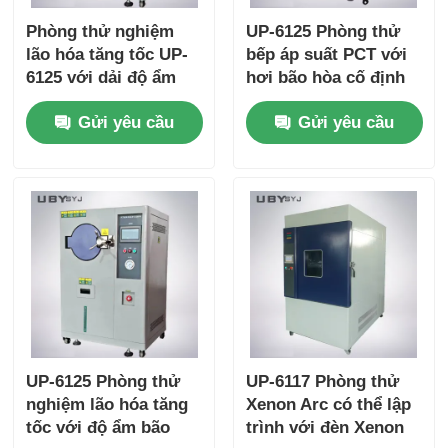
Phòng thử nghiệm
UP-6125 Phòng thử
lão hóa tăng tốc UP-
bếp áp suất PCT với
6125 với dải độ ẩm
hơi bão hòa cố định
100%Rh, độ đồng đều
100% RH cho phạm vi
Gửi yêu cầu
Gửi yêu cầu
nhiệt độ ± 0,5oC và
nhiệt độ 105 °C ~ 143
dải nhiệt độ 105oC ~
°C và áp suất làm
+ 135oC cho thử
việc 0,05 ~ 0,30MPa
nghiệm công nghiệp
điện tử
UP-6125 Phòng thử
UP-6117 Phòng thử
nghiệm lão hóa tăng
Xenon Arc có thể lập
tốc với độ ẩm bão
trình với đèn Xenon