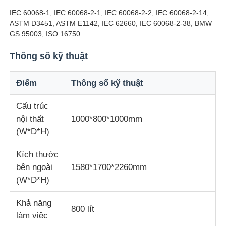
IEC 60068-1, IEC 60068-2-1, IEC 60068-2-2, IEC 60068-2-14,
ASTM D3451, ASTM E1142, IEC 62660, IEC 60068-2-38, BMW
Máy kiểm tra tác động
GS 95003, ISO 16750
Thông số kỹ thuật
Máy thử abrasion
Điểm
Thông số kỹ thuật
thiết bị kiểm tra cao su
Cấu trúc
nội thất
1000*800*1000mm
Thiết bị kiểm tra giày dép
(W*D*H)
Kích thước
Thiết bị thử nghiệm vật liệu xây dựng
bên ngoài
1580*1700*2260mm
(W*D*H)
Thiết bị thử nghiệm bao bì
Khả năng
800 lít
làm việc
Thiết bị thử nghiệm chất dán