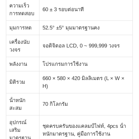
ความเร็ว
60 ± 3 รอบต่อนาที
การทดสอบ
เครื่องทดสอบผ้า
มุมการหด
52.5° ±5° มุมมาตรฐานคง
เครื่องควบคุมอุณหภูมิและความชื้น
เครื่องนับ
จอดิจิตอล LCD, 0 ~ 999,999 วงจร
วงจร
เครื่องทดสอบความแข็ง
พลังงาน
โปรแกรมการใช้งาน
660 × 580 × 420 มิลลิเมตร (L × W ×
มิติรวม
H)
น้ําหนัก
70 กิโลกรัม
สะสม
อุปกรณ์
ชุดครบครันของแคลมป์ไฟท์, 4pcs น้ํา
เสริม
หนักมาตรฐาน, คู่มือการใช้งาน
มาตรฐาน