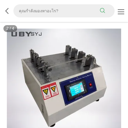
2
/
4