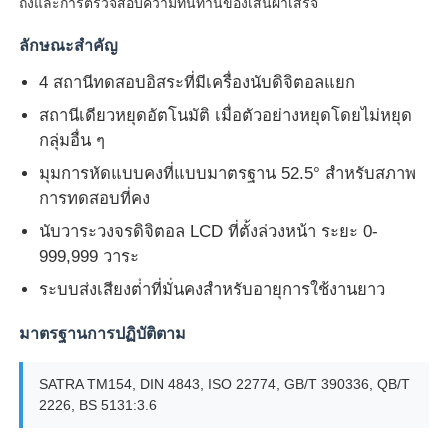
ถึงและการตรวจสอบความทนทานของเส้นผ่าเสร็จ
ลักษณะสําคัญ
ทัวร์โรงงาน
4 สถานีทดสอบอิสระที่มีเครื่องนับดิจิตอลแยก
สถานีเดียวหยุดอัตโนมัติ เมื่อตัวอย่างหยุดโดยไม่หยุด
ควบคุมคุณภาพ
กลุ่มอื่น ๆ
มุมการหัดแบบคงที่แบบมาตรฐาน 52.5° สําหรับสภาพ
ติดต่อเรา
การทดสอบที่คง
นับวาระวงจรดิจิตอล LCD ที่ตั้งล่วงหน้า ระยะ 0-
ขออ้าง
999,999 วาระ
ระบบส่งเสียงต่ําที่มั่นคงสําหรับอายุการใช้งานยาว
อุปกรณ์ทดสอบในห้องปฏิบัติการ
มาตรฐานการปฏิบัติตาม
ห้องทดสอบสิ่งแวดล้อม
SATRA TM154, DIN 4843, ISO 22774, GB/T 390336, QB/T
2226, BS 5131:3.6
เครื่องทดสอบสากล