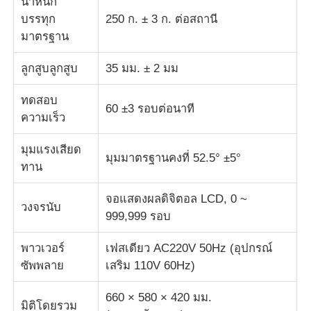
น้ำหนัก
บรรทุก
250 ก. ± 3 ก. ต่อสถานี
เครื่องทดสอบผ้า
มาตรฐาน
ลูกสูบลูกสูบ
35 มม. ± 2 มม
เครื่องควบคุมอุณหภูมิและความชื้น
ทดสอบ
60 ±3 รอบต่อนาที
ความเร็ว
เครื่องทดสอบความแข็ง
มุมแรงเสียด
มุมมาตรฐานคงที่ 52.5° ±5°
ทาน
จอแสดงผลดิจิตอล LCD, 0 ~
วงจรนับ
999,999 รอบ
พาวเวอร์
เฟสเดียว AC220V 50Hz (อุปกรณ์
ซัพพลาย
เสริม 110V 60Hz)
660 × 580 × 420 มม.
มิติโดยรวม