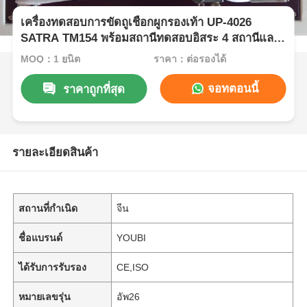
เครื่องทดสอบการขัดถูเชือกผูกรองเท้า UP-4026
SATRA TM154 พร้อมสถานีทดสอบอิสระ 4 สถานีและ
มุมเสียดสี 52.5° สำหรับการทดสอบความทนทาน
MOQ：1 ยูนิต
ราคา：ต่อรองได้
จอทตอนนี้
ราคาถูกที่สุด
รายละเอียดสินค้า
สถานที่กำเนิด
จีน
ชื่อแบรนด์
YOUBI
ได้รับการรับรอง
CE,ISO
หมายเลขรุ่น
อัพ26