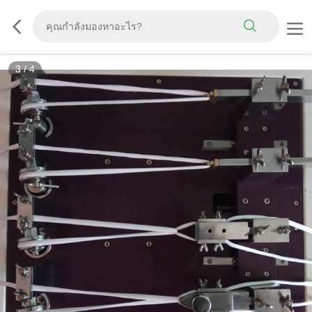
3
/
4