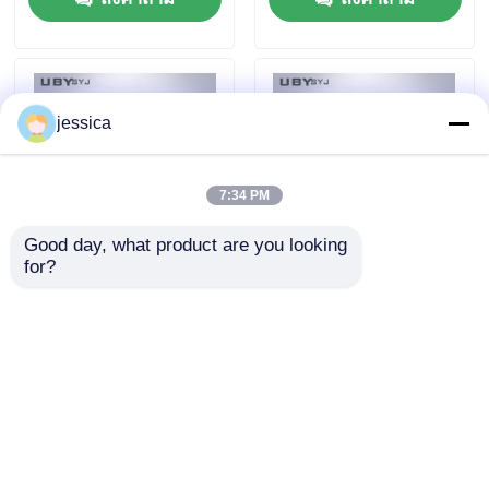
1 มิลลิเมตรสําหรับหนัง
20344 SATRA TM172
และผ้า
ความเป็นมา
jessica
7:34 PM
Good day, what product are you looking 
for?
เครื่องทดสอบความ
UP-4029 เครื่องทดสอบ
ยืดหยุ่นของพื้นรองเท้า
ความแข็งในการบิดรอง
ความจุ 200N พร้อม
เท้าที่มีความจุ 200N
ความละเอียดมุม 0.1
ความเร็วการบิดที่ปรับได้
ส่งคำถาม
ส่งคำถาม
°และความเร็วในการดัด
และความละเอียดมุม
ที่ปรับได้สำหรับการ
ความละเอียดสูงสําหรับ
ควบคุมคุณภาพรองเท้า
การทดสอบรองเท้า
บ้าน
เกี่ยวกับเรา
ติดต่อเรา
Desktop Site