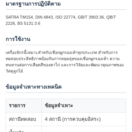
มาตรฐานการปฏิบัติตาม
เครื่องทดสอบแรงกระแทก
SATRA TM154, DIN 4843, ISO 22774, GB/T 3903.36, QB/T
2226, BS 5131:3.6
เครื่องทดสอบการบด
การใช้งาน
เครื่องจักรนี้เหมาะสำหรับเชือกผูกรองเท้าทุกประเภท สำหรับการ
อุปกรณ์ทดสอบยาง
ทดสอบประสิทธิภาพป้องกันการหลุดลุ่ยของเชือกผูกรองเท้า ความ
ทนทานต่อการเสียดสีของตาไก่ และการวิจัยและพัฒนาคุณภาพของ
วัสดุลูกไม้
อุปกรณ์ทดสอบรองเท้า
ข้อมูลจำเพาะทางเทคนิค
อุปกรณ์ทดสอบวัสดุก่อสร้าง
รายการ
ข้อมูลจำเพาะ
อุปกรณ์ทดสอบบรรจุภัณฑ์
สถานีทดสอบ
4 สถานี (การควบคุมอิสระ)
อุปกรณ์การทดสอบเครื่องติด