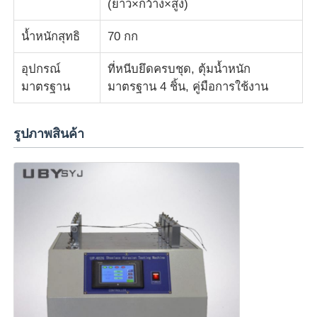
(ยาว×กว้าง×สูง)
น้ำหนักสุทธิ
70 กก
อุปกรณ์
ที่หนีบยึดครบชุด, ตุ้มน้ำหนัก
มาตรฐาน
มาตรฐาน 4 ชิ้น, คู่มือการใช้งาน
รูปภาพสินค้า