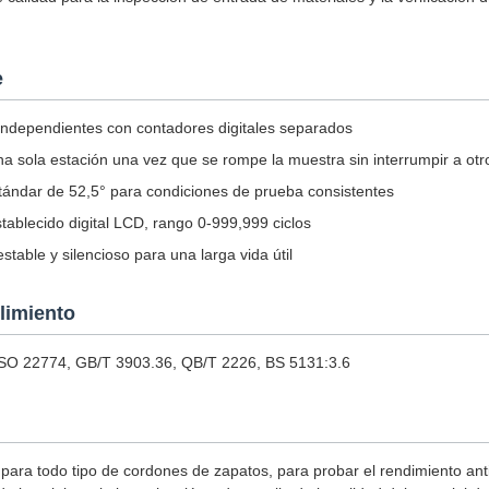
e
independientes con contadores digitales separados
a sola estación una vez que se rompe la muestra sin interrumpir a otr
estándar de 52,5° para condiciones de prueba consistentes
tablecido digital LCD, rango 0-999,999 ciclos
table y silencioso para una larga vida útil
limiento
SO 22774, GB/T 3903.36, QB/T 2226, BS 5131:3.6
ara todo tipo de cordones de zapatos, para probar el rendimiento ant