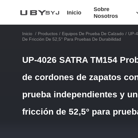
Sobre
Inicio
Nosotros
Inicio
/
Productos
/
Equipos De Prueba De Calzado
/
UP-4
De Fricción De 52,5° Para Pruebas De Durabilidad
UP-4026 SATRA TM154 Prob
de cordones de zapatos con
prueba independientes y un
fricción de 52,5° para prue