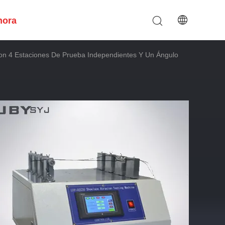
hora
 4 Estaciones De Prueba Independientes Y Un Ángulo