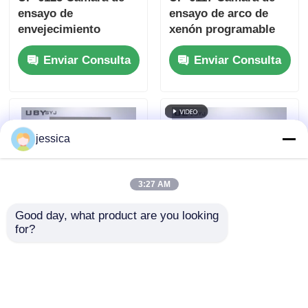
ensayo de
ensayo de arco de
envejecimiento
xenón programable
acelerado con
con lámpara de xenón
Enviar Consulta
Enviar Consulta
humedad saturada
de arco largo
fija del 100% 105°C ~
refrigerada por aire
143°C Rango de
de 2,5 kW para
temperatura y
ensayos de
presión de trabajo de
envejecimiento
jessica
0,05 ~ 0,30MPa
conformes con ISO y
ASTM
3:27 AM
Good day, what product are you looking 
for?
Cámara de prueba de
Cámara de cambio
envejecimiento de
rápido de
xenón UP-6117 con
temperatura
lámpara de xenón de
controlada por PID
Enviar Consulta
Enviar Consulta
arco largo refrigerada
con distribución de