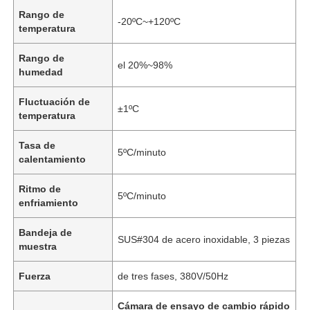
Rango de
-20ºC~+120ºC
temperatura
Rango de
el 20%~98%
humedad
Fluctuación de
±1ºC
temperatura
Tasa de
5ºC/minuto
calentamiento
Ritmo de
5ºC/minuto
enfriamiento
Bandeja de
SUS#304 de acero inoxidable, 3 piezas
muestra
Fuerza
de tres fases, 380V/50Hz
Cámara de ensayo de cambio rápido