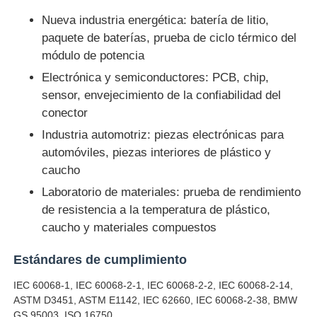
Nueva industria energética: batería de litio,
Máquina de prueba de impacto
paquete de baterías, prueba de ciclo térmico del
módulo de potencia
Electrónica y semiconductores: PCB, chip,
Máquina de prueba de la abrasión
sensor, envejecimiento de la confiabilidad del
conector
equipo de prueba de goma
Industria automotriz: piezas electrónicas para
automóviles, piezas interiores de plástico y
caucho
Equipos de prueba de calzado
Laboratorio de materiales: prueba de rendimiento
de resistencia a la temperatura de plástico,
Equipo de ensayo de materiales de construcción
caucho y materiales compuestos
Estándares de cumplimiento
Equipo de ensayo de envases
IEC 60068-1, IEC 60068-2-1, IEC 60068-2-2, IEC 60068-2-14,
ASTM D3451, ASTM E1142, IEC 62660, IEC 60068-2-38, BMW
Equipo de ensayo de adhesivos
GS 95003, ISO 16750