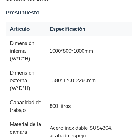
Presupuesto
máquina de prueba de tela
Artículo
Especificación
Regulador de la temperatura y de la humedad
Dimensión
interna
1000*800*1000mm
probador de la dureza
(W*D*H)
Dimensión
externa
1580*1700*2260mm
(W*D*H)
Capacidad de
800 litros
trabajo
Material de la
Acero inoxidable SUS#304,
cámara
acabado espejo.