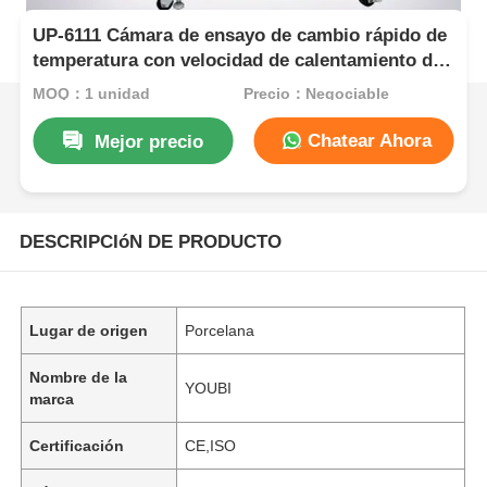
UP-6111 Cámara de ensayo de cambio rápido de
temperatura con velocidad de calentamiento de
5oC/min, acero inoxidable SUS#304 y control
MOQ：1 unidad
Precio：Negociable
PID programable
Chatear Ahora
Mejor precio
DESCRIPCIóN DE PRODUCTO
Lugar de origen
Porcelana
Nombre de la
YOUBI
marca
Certificación
CE,ISO