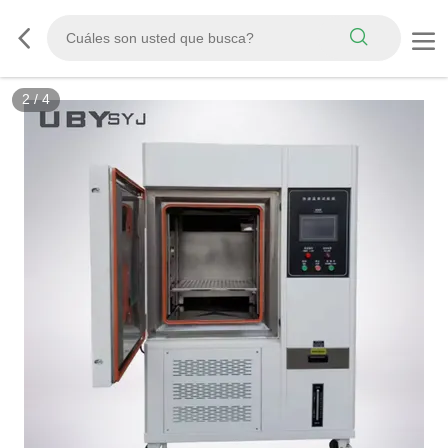
3
/
4