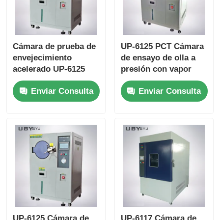
Cámara de prueba de
UP-6125 PCT Cámara
envejecimiento
de ensayo de olla a
acelerado UP-6125
presión con vapor
con rango de
saturado fijo a 100%
Enviar Consulta
Enviar Consulta
humedad de 100%
de pH para un rango
Rh, uniformidad de
de temperatura de
temperatura de ±0,5
105°C a 143°C y una
ºC y rango de
presión de trabajo de
temperatura de 105
0,05 a 0,30 MPa
ºC~+135 ºC para
pruebas industriales
electrónicas
UP-6125 Cámara de
UP-6117 Cámara de