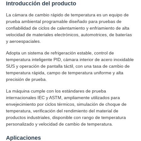
Introducción del producto
La cámara de cambio rápido de temperatura es un equipo de
Visita a la fábrica
prueba ambiental programable diseñado para pruebas de
confiabilidad de ciclos de calentamiento y enfriamiento de alta
velocidad de materiales electrónicos, automotrices, de baterías
Control de Calidad
y aeroespaciales.
Adopta un sistema de refrigeración estable, control de
Contacto
temperatura inteligente PID, cámara interior de acero inoxidable
SUS y operación de pantalla táctil, con una tasa de cambio de
temperatura rápida, campo de temperatura uniforme y alta
Solicitar una cotización
precisión de prueba.
La máquina cumple con los estándares de prueba
internacionales IEC y ASTM, ampliamente utilizados para
Equipo de la prueba de laboratorio
envejecimiento por ciclos térmicos, simulación de choque de
temperatura, verificación del rendimiento del material de
productos industriales, disponible con rango de temperatura
Cámara de pruebas ambientales
personalizado y velocidad de cambio de temperatura.
Aplicaciones
Máquina de prueba universal