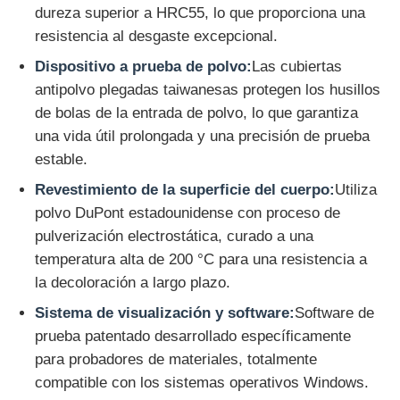
dureza superior a HRC55, lo que proporciona una
resistencia al desgaste excepcional.
Máquina de prueba de impacto
Dispositivo a prueba de polvo:
Las cubiertas
antipolvo plegadas taiwanesas protegen los husillos
Máquina de prueba de la abrasión
de bolas de la entrada de polvo, lo que garantiza
una vida útil prolongada y una precisión de prueba
estable.
equipo de prueba de goma
Revestimiento de la superficie del cuerpo:
Utiliza
polvo DuPont estadounidense con proceso de
Equipos de prueba de calzado
pulverización electrostática, curado a una
temperatura alta de 200 °C para una resistencia a
Equipo de ensayo de materiales de construcción
la decoloración a largo plazo.
Sistema de visualización y software:
Software de
Equipo de ensayo de envases
prueba patentado desarrollado específicamente
para probadores de materiales, totalmente
compatible con los sistemas operativos Windows.
Equipo de ensayo de adhesivos