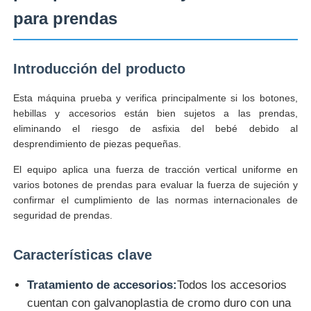
para prendas
Visita a la fábrica
Introducción del producto
Control de Calidad
Esta máquina prueba y verifica principalmente si los botones,
hebillas y accesorios están bien sujetos a las prendas,
Contacto
eliminando el riesgo de asfixia del bebé debido al
desprendimiento de piezas pequeñas.
El equipo aplica una fuerza de tracción vertical uniforme en
Solicitar una cotización
varios botones de prendas para evaluar la fuerza de sujeción y
confirmar el cumplimiento de las normas internacionales de
seguridad de prendas.
Equipo de la prueba de laboratorio
Características clave
Cámara de pruebas ambientales
Tratamiento de accesorios:
Todos los accesorios
cuentan con galvanoplastia de cromo duro con una
Máquina de prueba universal