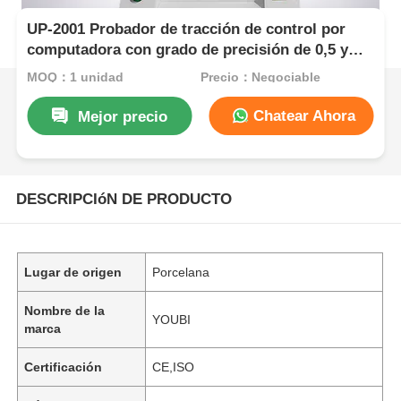
UP-2001 Probador de tracción de control por
computadora con grado de precisión de 0,5 y
espacio de prueba efectivo de 600 mm para
MOQ：1 unidad
Precio：Negociable
prendas de vestir
Chatear Ahora
Mejor precio
DESCRIPCIóN DE PRODUCTO
Lugar de origen
Porcelana
Nombre de la
YOUBI
marca
Certificación
CE,ISO