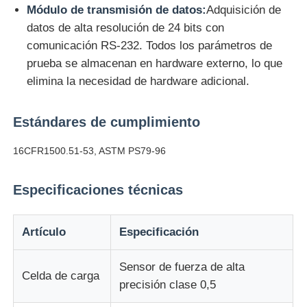
Módulo de transmisión de datos:
Adquisición de
datos de alta resolución de 24 bits con
máquina de prueba de tela
comunicación RS-232. Todos los parámetros de
prueba se almacenan en hardware externo, lo que
Regulador de la temperatura y de la humedad
elimina la necesidad de hardware adicional.
probador de la dureza
Estándares de cumplimiento
16CFR1500.51-53, ASTM PS79-96
Especificaciones técnicas
Artículo
Especificación
Sensor de fuerza de alta
Celda de carga
precisión clase 0,5