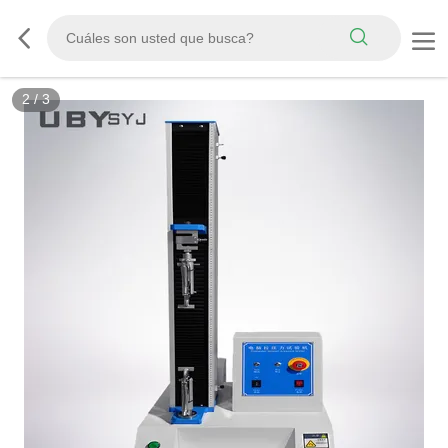
3
/
3