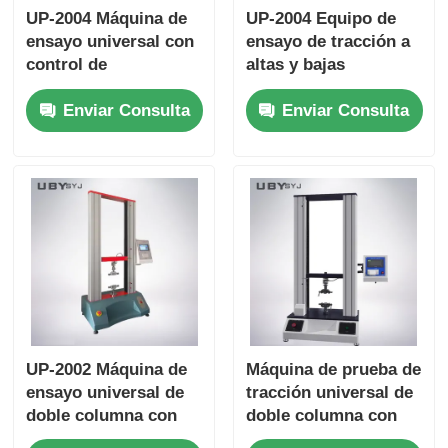
UP-2004 Máquina de
UP-2004 Equipo de
ensayo universal con
ensayo de tracción a
control de
altas y bajas
temperatura
temperaturas con
Enviar Consulta
Enviar Consulta
inteligente PID para
cámara ambiental y
ensayos de
fuerza máxima de
resistencia a la
ensayo de 10KN
tracción que cumplen
con las normas ISO
ASTM GB a una
fuerza máxima de
10KN
UP-2002 Máquina de
Máquina de prueba de
ensayo universal de
tracción universal de
doble columna con
doble columna con
pantalla táctil de alta
control de pantalla