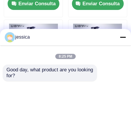
Enviar Consulta
Enviar Consulta
precisión ± 0,5% de
táctil y accesorios
precisión para
intercambiables
ensayos de
resistencia a la
tracción
jessica
8:25 PM
Good day, what product are you looking 
for?
Máquina de prueba
UP-2000 Tester de
universal UP-2000
descamación de
con una precisión de
material de calzado
±0,5%, un trazo de
con una precisión de
Enviar Consulta
Enviar Consulta
tracción de 800 mm y
±0,5%, ancho de
una pantalla táctil a
prueba de 150 mm y
color de 5 pulgadas
tracción de 800 mm
para pruebas de
para pruebas
Inicio
Mapa del Sitio
Contactar Ahora
Desktop Site