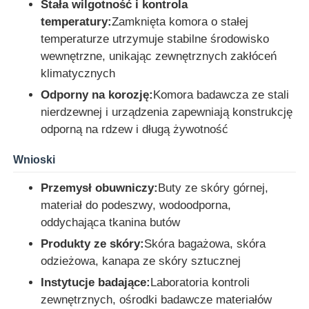
Stała wilgotność i kontrola
temperatury:
Zamknięta komora o stałej
temperaturze utrzymuje stabilne środowisko
Wycieczka po fabryce
wewnętrzne, unikając zewnętrznych zakłóceń
klimatycznych
Kontrola jakości
Odporny na korozję:
Komora badawcza ze stali
nierdzewnej i urządzenia zapewniają konstrukcję
Skontaktuj się z nami
odporną na rdzew i długą żywotność
Wnioski
Poprosić o wycenę
Przemysł obuwniczy:
Buty ze skóry górnej,
materiał do podeszwy, wodoodporna,
Sprzęt do badań laboratoryjnych
oddychająca tkanina butów
Produkty ze skóry:
Skóra bagażowa, skóra
Komora do badań środowiskowych
odzieżowa, kanapa ze skóry sztucznej
Instytucje badające:
Laboratoria kontroli
zewnętrznych, ośrodki badawcze materiałów
Uniwersalna maszyna testująca