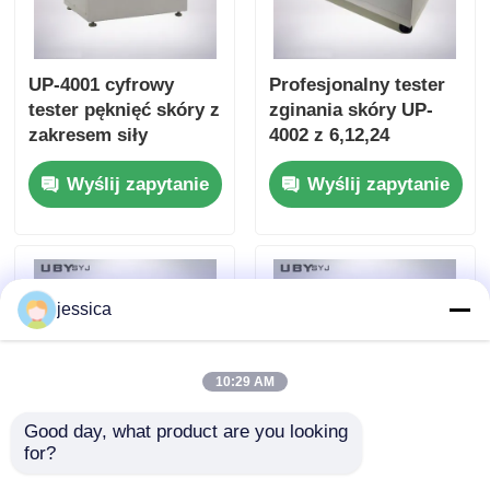
UP-4001 cyfrowy
Profesjonalny tester
tester pęknięć skóry z
zginania skóry UP-
zakresem siły
4002 z 6,12,24
0~1000N Φ6,35 mm
zestawami pozycji
Wyślij zapytanie
Wyślij zapytanie
stalowa kulka i
testowej i kątem
dokładnością ± 1%
zgięcia 22,5° ± 0,5°
siły do badania
dla próbek o
rozciągania ziaren
wymiarach 70 ± 5 x 45
skóry
± 5 mm
jessica
10:29 AM
Good day, what product are you looking 
for?
UP-4042 Tester z
UP-4042