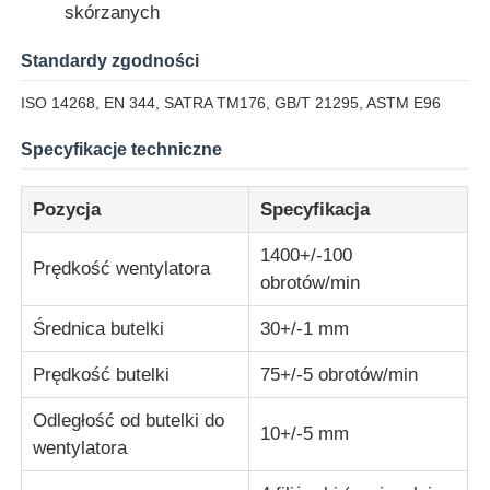
skórzanych
Maszyna do testowania udarności
Standardy zgodności
ISO 14268, EN 344, SATRA TM176, GB/T 21295, ASTM E96
maszyna do badania ścierania
Specyfikacje techniczne
sprzęt do badania gumy
Pozycja
Specyfikacja
1400+/-100
Sprzęt do testowania obuwia
Prędkość wentylatora
obrotów/min
Średnica butelki
30+/-1 mm
Sprzęt do badania materiałów budowlanych
Prędkość butelki
75+/-5 obrotów/min
Sprzęt do badania opakowań
Odległość od butelki do
10+/-5 mm
wentylatora
Sprzęt do badań klejnotów