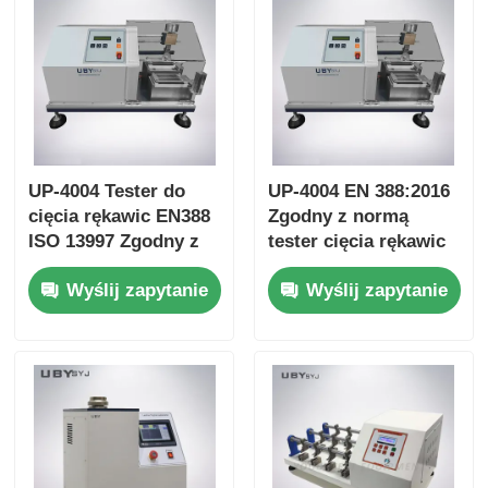
UP-4004 Tester do
UP-4004 EN 388:2016
cięcia rękawic EN388
Zgodny z normą
ISO 13997 Zgodny z
tester cięcia rękawic
regulowanym
z czujnikiem napięcia
Wyślij zapytanie
Wyślij zapytanie
czujnikiem
precyzyjnego i
obciążenia i ciśnienia
regulacyjnego
5N ~ 50N
obciążenia 5N ~ 50N