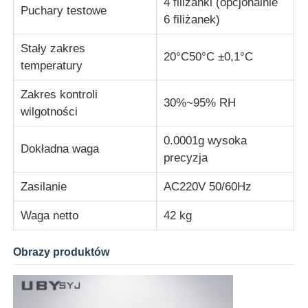
4 filiżanki (opcjonalnie
Puchary testowe
6 filiżanek)
maszyna do testowania tkanin
Stały zakres
20°C50°C ±0,1°C
temperatury
Kontroler temperatury i wilgotności
Zakres kontroli
30%~95% RH
wilgotności
Badanie twardości
0.0001g wysoka
Dokładna waga
precyzja
Zasilanie
AC220V 50/60Hz
Waga netto
42 kg
Obrazy produktów