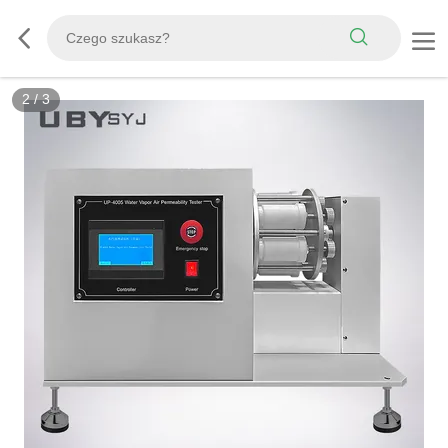
2
/
3