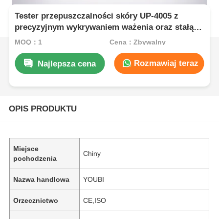
Tester przepuszczalności skóry UP-4005 z
precyzyjnym wykrywaniem ważenia oraz stałą
kontrolą wilgotności i temperatury dla sprzętu
MOQ：1
Cena：Zbywalny
laboratoryjnego
Rozmawiaj teraz
Najlepsza cena
OPIS PRODUKTU
Miejsce
Chiny
pochodzenia
Nazwa handlowa
YOUBI
Orzecznictwo
CE,ISO