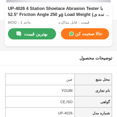
UP-4026 4 Station Shoelace Abrasion Tester با
52.5° Friction Angle و 250g Load Weight (برنده ی
کفش با وزن 250 گرمی)
قیمت：قابل مذاکره
MOQ：1 واحد
حالا صحبت کن
بهترین قیمت
توضیحات محصول
محل منبع
چین
نام تجاری
YOUBI
گواهی
CE,ISO
شماره مدل
UP-4026