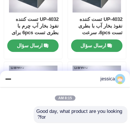
UP-4032 تست کننده
UP-4032 تست کننده
نفوذ بخار آب با بطری
نفوذ بخار آب چرم با
تست 6pcs، سرعت
بطری تست 6pcs برای
حامل بطری 75 ± 5cpm
کفش EN ISO 20344
ارسال سؤال
ارسال سؤال
و قطر دهان بطری 30 ±
SATRA TM172 مطابقت
1 میلی متر برای چرم و
پارچه
jessica
8:15 AM
Good day, what product are you looking 
for?
تست کننده انعطاف
UP-4029 تست کننده
پذیری کفش 200N با
سفتی خم شدن کفش با