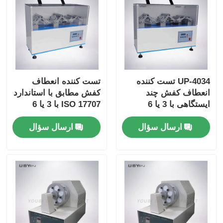
UP-4034 تست کننده
تست کننده انعطاف
انعطاف کفش چند
کفش مطابق با استاندارد
ایستگاهی با 3 یا 6
ISO 17707 با 3 یا 6
ایستگاه 90° ± 2° زاویه
ایستگاه و سرعت خم
ارسال سؤال
ارسال سؤال
خم و سرعت 125 - 150
شدن 125-150 cpm
cpm