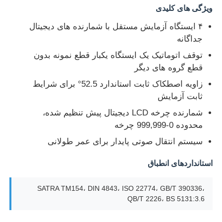
ویژگی های کلیدی
۴ ایستگاه آزمایش مستقل با شمارنده های دیجیتال
کارخانه تور
جداگانه
توقف اتوماتیک یک ایستگاه یکبار قطع نمونه بدون
کنترل کیفیت
قطع گروه های دیگر
زاویه اصطکاک ثابت استاندارد 52.5° برای شرایط
تماس با ما
ثابت آزمایش
شمارنده چرخه LCD دیجیتال پیش تنظیم شده،
درخواست نقل قول
محدوده 0-999,999 چرخه
سیستم انتقال صوتی پایدار برای عمر طولانی
تجهیزات تست آزمایشگاهی
استانداردهای انطباق
اتاق آزمون محیطی
SATRA TM154، DIN 4843، ISO 22774، GB/T 390336،
QB/T 2226، BS 5131:3.6
دستگاه تست جهانی