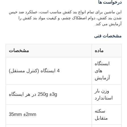
درخواست ها
این ماشین برای تمام انواع بند کفش مناسب است، عملکرد ضد خیس
دستگاه تست ضربه
شدن بند کفش، دوام اصطکاک چشم، و کیفیت مواد بند کفش را
آزمایش می کند.
دستگاه آزمایش سایش
مشخصات فنی
ماده
مشخصات
تجهیزات تست لاستیک
ایستگاه
تجهیزات تست کفش
های
4 ایستگاه (کنترل مستقل)
آزمایش
تجهیزات آزمایش مواد ساختمانی
وزن بار
250g ±3g در هر ایستگاه
استاندارد
تجهیزات آزمایش بسته بندی
سکته
35mm ±2mm
متقابل
تجهیزات آزمایش چسب