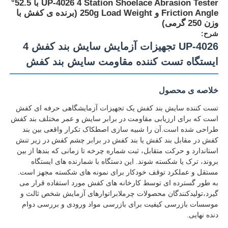
UP-4026 4 Station Shoelace Abrasion Tester با 52.5°
Friction Angle و 250g Load Weight (برنده ی کفش با
وزن 250 گرمی)
شرح:
UP-4026 تجهیزات آزمایش سایش بند کفش 4
ایستگاه تست کننده مقاومت سایش بند کفش
خلاصه ی محصول
تست کننده سایش بند کفش یک تجهیزات آزمایشگاهی حرفه ای کفش
است که برای ارزیابی مقاومت در برابر سایش و عمر مختلف بند کفش
طراحی شده است.آن را شبیه سازی اصطکاک تکرار واقعی بین بند
کفش در مقابل بند کفش یا بند کفش در برابر چشم کفش در زیر تنش
استاندارد و حرکت متقابل، ثبت شماره چرخه تا زمانی که بندها از بین
خانه
بروند، ترک یا شکسته شوند. این دستگاه با شمارنده های ایستگاه
مستقل و عملکرد توقف خودکار برای نمونه های شکسته مجهز است.
به طور گسترده ای توسط کارخانه های کفش مورد استفاده قرار می
محصولات
گیرد،تولیدکنندگان محصولات چرملابراتوارهای آزمایش شخص ثالث و
موسسات بازرسی کیفیت برای بازرسی مواد ورودی و بررسی دوام
دنده نهایی.
دربارهی ما