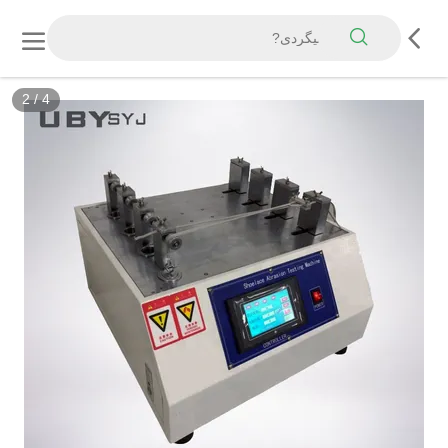
2
/
4