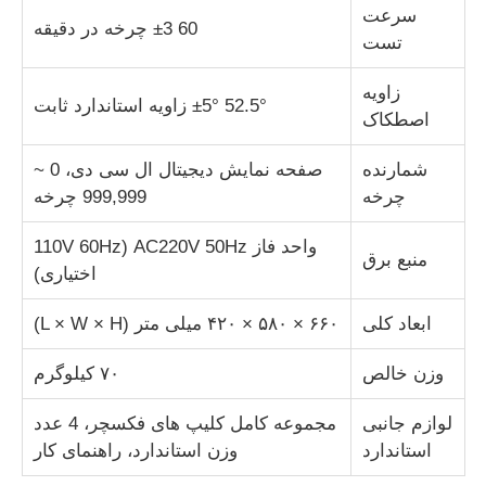
سرعت
60 ±3 چرخه در دقیقه
تست
دستگاه تست پارچه
زاویه
52.5° ±5° زاویه استاندارد ثابت
اصطکاک
کنترل کننده دما و رطوبت
شمارنده
صفحه نمایش دیجیتال ال سی دی، 0 ~
تست کننده سختی
چرخه
999,999 چرخه
واحد فاز AC220V 50Hz (110V 60Hz
منبع برق
اختیاری)
ابعاد کلی
۶۶۰ × ۵۸۰ × ۴۲۰ میلی متر (L × W × H)
وزن خالص
۷۰ کیلوگرم
لوازم جانبی
مجموعه کامل کلیپ های فکسچر، 4 عدد
استاندارد
وزن استاندارد، راهنمای کار