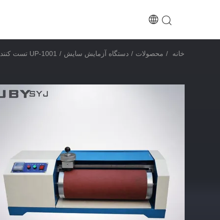
خانه
/
محصولات
/
دستگاه آزمایش سایش
/
UP-1001 تست کننده مقاومت لباس دقیق با قطر 150 میلی متر و سرعت رول 40rpm برای مواد لاستیک