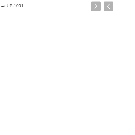
UP-1001 تست کننده مقاومت لباس دقیق با قطر 150 میلی متر و سرعت رول 40rpm برای مواد لاستیک