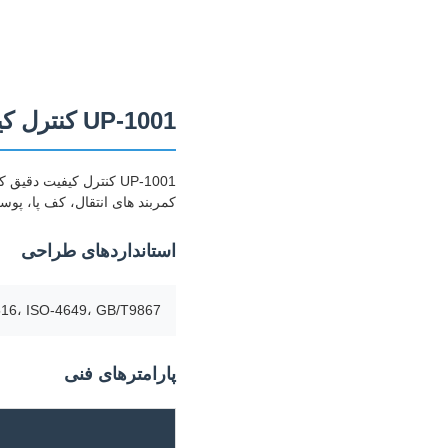
UP-1001 کنترل کیفیت، تست کننده مقاومت به لباس برای مواد لاستیک
UP-1001 کنترل کیفیت 
کمربند های انتقال، کف پا، پوس
استانداردهای طراحی
16، ISO-4649، GB/T9867
پارامترهای فنی