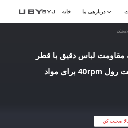
ت
دربارهی ما
خانه
کننده مقاومت لباس دقیق با قطر
150 میلی متر و سرعت رول 40rpm برای مواد
لا صحبت کن