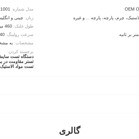
OEM 
مدل شماره:
-1001
استیک، چرم، پارچه، پارچه ... و غیره
زبان:
چینی و انگلی
طول غلتک:
460 میلی متر
سرعت رولینگ:
40 دور در دقیقه
مشخصات:
به مشخص
برجسته کردن:
دستگاه تست سایش 
تستر مقاومت در برابر س
تست مواد الاستیک IN Abrasion Tester
گالری