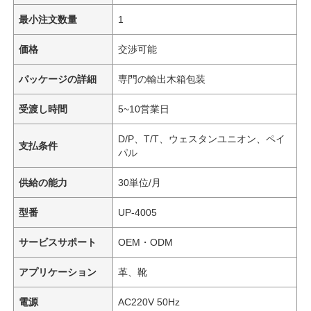
最小注文数量
1
価格
交渉可能
パッケージの詳細
専門の輸出木箱包装
受渡し時間
5~10営業日
D/P、T/T、ウェスタンユニオン、ペイ
支払条件
パル
供給の能力
30単位/月
型番
UP-4005
サービスサポート
OEM・ODM
アプリケーション
革、靴
電源
AC220V 50Hz