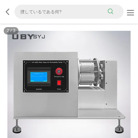
2
/
3