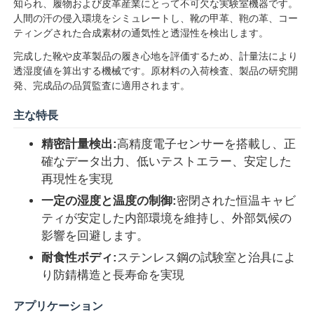
知られ、履物および皮革産業にとって不可欠な実験室機器です。
人間の汗の侵入環境をシミュレートし、靴の甲革、鞄の革、コー
ティングされた合成素材の通気性と透湿性を検出します。
完成した靴や皮革製品の履き心地を評価するため、計量法により
透湿度値を算出する機械です。原材料の入荷検査、製品の研究開
発、完成品の品質監査に適用されます。
主な特長
精密計量検出:
高精度電子センサーを搭載し、正
確なデータ出力、低いテストエラー、安定した
再現性を実現
一定の湿度と温度の制御:
密閉された恒温キャビ
ティが安定した内部環境を維持し、外部気候の
ホーム
影響を回避します。
耐食性ボディ:
ステンレス鋼の試験室と治具によ
製品
り防錆構造と長寿命を実現
アプリケーション
企業情報