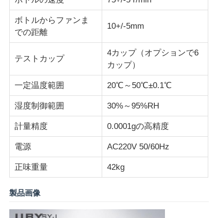
ボトルからファンま
衝撃試験機
10+/-5mm
での距離
4カップ（オプションで6
摩耗の試験機
テストカップ
カップ）
一定温度範囲
20℃～50℃±0.1℃
ゴム製試験装置
湿度制御範囲
30%～95%RH
履物試験装置
計量精度
0.0001gの高精度
電源
AC220V 50/60Hz
建築材料の試験装置
正味重量
42kg
パッケージ試験装置
製品画像
接着剤試験装置