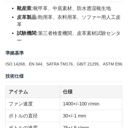
靴産業:
靴甲革、中底素材、防水透湿靴生地
会社案内
皮革製品:
鞄用革、衣料用革、ソファー用人工皮
革
試験機関:
第三者検査機関、皮革素材試験センタ
品質管理
ー
お問い合わせ
準拠基準
ISO 14268、EN 344、SATRA TM176、GB/T 21295、ASTM E96
見積依頼
技術仕様
研究室試験装置
アイテム
仕様
ファン速度
1400+/-100 r/min
環境試験室
ボトルの直径
30+/-1 mm
ユニバーサルテストマシン
ボトルの速度
75+/-5 r/min