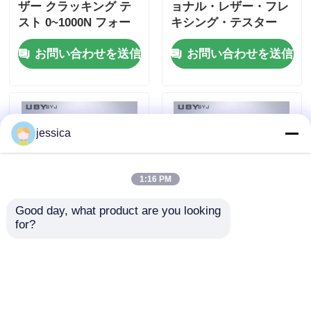
ザー クラッキング テ
ョナル・レザー・フレ
スト 0~1000N フォー
キシング・テスター
ス 範囲 Φ6.35mm ス
612試験位置と 22.5° ±
お問い合わせを送信
お問い合わせを送信
チール ボール と ± 1%
0.5° 折りたたみ角を
フォース 正確性 レザ
70 ± 5 x 45 ± 5 mm 標
ー 粒 伸縮 試験
本で設定する.
jessica
1:16 PM
Good day, what product are you looking 
for?
UP-4042 ジッパーテス
UP-4042 プロフェッシ
ト 1250 ± 50mm/Min
ョナル・ジッパースム
速度 0~50N 力の測定
ーズネステスト 1250 ±
と 80~240mm 試験長
50mm/Min テスト速度
お問い合わせを送信
お問い合わせを送信
さ
0~50N フォースレンジ