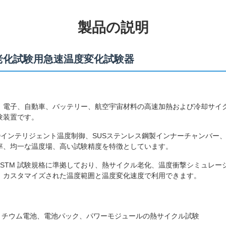
製品の説明
部品老化試験用急速温度変化試験器
、電子、自動車、バッテリー、航空宇宙材料の高速加熱および冷却サイ
験装置です。
Dインテリジェント温度制御、SUSステンレス鋼製インナーチャンバー
率、均一な温度場、高い試験精度を特徴としています。
、ASTM 試験規格に準拠しており、熱サイクル老化、温度衝撃シミュレ
、カスタマイズされた温度範囲と温度変化速度で利用できます。
リチウム電池、電池パック、パワーモジュールの熱サイクル試験