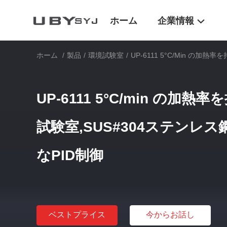
ホーム
企業情報
ホーム
/
製品
/
環境試験室
/
UP-6111 5°C/min の
UP-6111 5°C/min の加
試験室,SUS#304ステンレ
なPID制御
ベストプライス
今からお話し