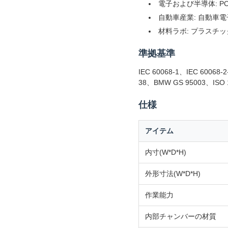
電子および半導体: 
自動車産業: 自動車
材料ラボ: プラスチ
準拠基準
IEC 60068-1、IEC 60068-
38、BMW GS 95003、ISO 
仕様
アイテム
内寸(W*D*H)
外形寸法(W*D*H)
作業能力
内部チャンバーの材質