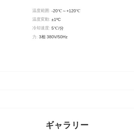
温度範囲:
-20℃～+120℃
温度変動:
±1ºC
冷却速度:
5℃/分
力:
3相 380V/50Hz
ギャラリー