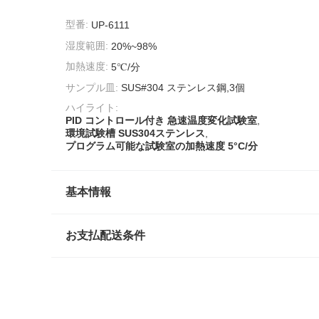
型番:
UP-6111
湿度範囲:
20%~98%
加熱速度:
5℃/分
サンプル皿:
SUS#304 ステンレス鋼,3個
ハイライト:
PID コントロール付き 急速温度変化試験室
,
環境試験槽 SUS304ステンレス
,
プログラム可能な試験室の加熱速度 5°C/分
基本情報
お支払配送条件