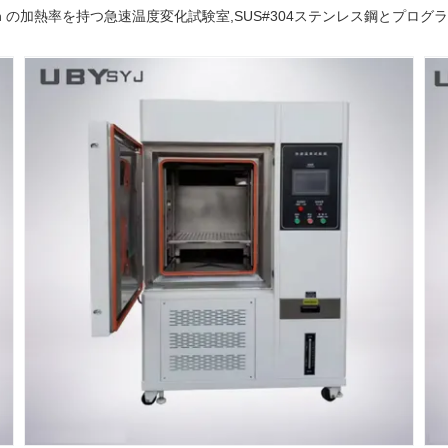
°C/min の加熱率を持つ急速温度変化試験室,SUS#304ステンレス鋼とプログ