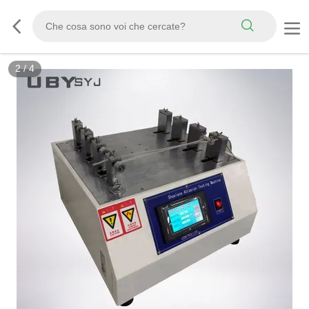
2
/
4