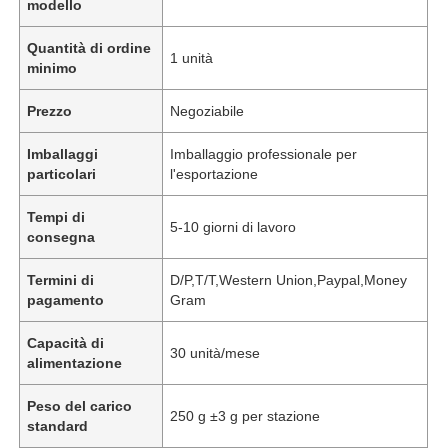
modello
Quantità di ordine
1 unità
minimo
Prezzo
Negoziabile
Imballaggi
Imballaggio professionale per
particolari
l'esportazione
Tempi di
5-10 giorni di lavoro
consegna
Termini di
D/P,T/T,Western Union,Paypal,Money
pagamento
Gram
Capacità di
30 unità/mese
alimentazione
Peso del carico
250 g ±3 g per stazione
standard