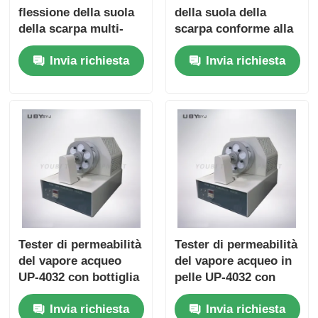
flessione della suola
della suola della
della scarpa multi-
scarpa conforme alla
stazione con 3 o 6
norma ISO 17707 con
Invia richiesta
Invia richiesta
stazioni 90° ± 2°
3 o 6 stazioni e
angolo di piegatura e
velocità di piegatura
125 - 150 cpm
da 125-150 cpm
velocità
Tester di permeabilità
Tester di permeabilità
del vapore acqueo
del vapore acqueo in
UP-4032 con bottiglia
pelle UP-4032 con
di prova da 6 pezzi,
bottiglia di prova per
Invia richiesta
Invia richiesta
velocità di tenuta
calzature da 6 pezzi