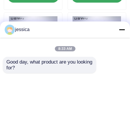
delle bottiglie 75 ±
5cpm e diametro
della bocca della
bottiglia di 30 ± 1 mm
jessica
per cuoio e tessile
8:33 AM
Good day, what product are you looking 
for?
Tester di flessibilità
UP-4029 Tester di
della suola della
rigidità alla piegatura
scarpa di capacità
delle scarpe con 200N
200N con risoluzione
di capacità, velocità
Invia richiesta
Invia richiesta
dell'angolo di 0,1° e
di piegatura
velocità di piegatura
regolabile e alta
regolabile per il
risoluzione di angolo
controllo della qualità
di precisione per la
Casa
Circa noi
Contattaci
Desktop Site
della calzatura
prova delle calzature
Mappa del sito
Politica sulla privacy