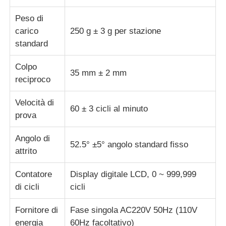
Peso di
macchina per prove su tessuti
carico
250 g ± 3 g per stazione
standard
Regolatore di umidità e di temperatura
Colpo
35 mm ± 2 mm
reciproco
tester di durezza
Velocità di
60 ± 3 cicli al minuto
prova
Angolo di
52.5° ±5° angolo standard fisso
attrito
Contatore
Display digitale LCD, 0 ~ 999,999
di cicli
cicli
Fornitore di
Fase singola AC220V 50Hz (110V
energia
60Hz facoltativo)