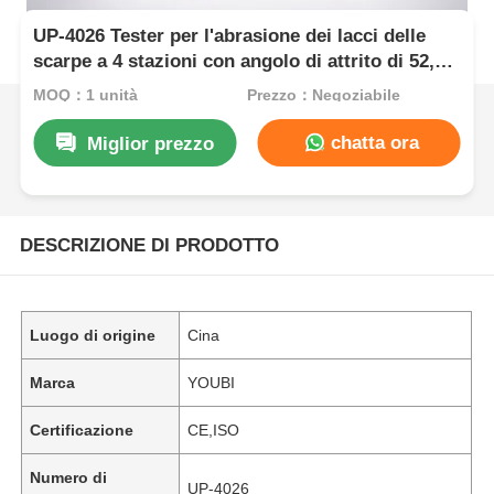
UP-4026 Tester per l'abrasione dei lacci delle
scarpe a 4 stazioni con angolo di attrito di 52,5°
e peso di carico di 250 g
MOQ：1 unità
Prezzo：Negoziabile
chatta ora
Miglior prezzo
DESCRIZIONE DI PRODOTTO
Luogo di origine
Cina
Marca
YOUBI
Certificazione
CE,ISO
Numero di
UP-4026