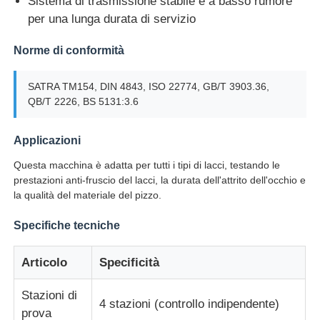
Sistema di trasmissione stabile e a basso rumore
per una lunga durata di servizio
Macchina per test di impatto
Norme di conformità
Macchina di prova dell'abrasione
SATRA TM154, DIN 4843, ISO 22774, GB/T 3903.36,
QB/T 2226, BS 5131:3.6
apparecchiatura di collaudo di gomma
Applicazioni
Questa macchina è adatta per tutti i tipi di lacci, testando le
Apparecchiature per test sulle calzature
prestazioni anti-fruscio del lacci, la durata dell'attrito dell'occhio e
la qualità del materiale del pizzo.
Attrezzature per la prova dei materiali da costruzione
Specifiche tecniche
Articolo
Specificità
Apparecchiature per la prova degli imballaggi
Stazioni di
4 stazioni (controllo indipendente)
Attrezzature per la prova degli adesivi
prova