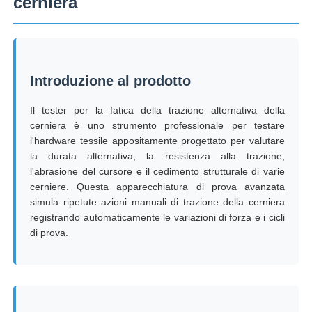
cerniera
Fatory Tour
Introduzione al prodotto
Controllo di qualità
Il tester per la fatica della trazione alternativa della
cerniera è uno strumento professionale per testare
Contattaci
l'hardware tessile appositamente progettato per valutare
la durata alternativa, la resistenza alla trazione,
l'abrasione del cursore e il cedimento strutturale di varie
Richiedere un preventivo
cerniere. Questa apparecchiatura di prova avanzata
simula ripetute azioni manuali di trazione della cerniera
Attrezzatura di prova di laboratorio
registrando automaticamente le variazioni di forza e i cicli
di prova.
Camera per test ambientali
Macchina di test universale