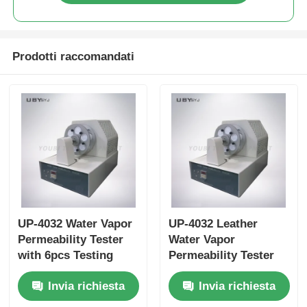
Prodotti raccomandati
UP-4032 Water Vapor
UP-4032 Leather
Permeability Tester
Water Vapor
with 6pcs Testing
Permeability Tester
Bottle, 75 ±5cpm
with 6pcs Testing
Invia richiesta
Invia richiesta
Bottles Holder Speed,
Bottle for Footwear
and 30±1 mm Bottle
EN ISO 20344 SATRA