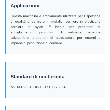
Applicazioni
Macchina per test di impatto
Questa macchina è ampiamente utilizzata per l'ispezione
di qualità di cerniere in metallo, cerniere in plastica e
cerniere in nylon. È ideale per produttori di
Macchina di prova dell'abrasione
abbigliamento, produttori di valigeria, aziende
calzaturiere, produttori di attrezzature per esterni e
impianti di produzione di cerniere.
apparecchiatura di collaudo di gomma
Apparecchiature per test sulle calzature
Attrezzature per la prova dei materiali da costruzione
Standard di conformità
ASTM D2051, QB/T 2171, BS 3084
Apparecchiature per la prova degli imballaggi
Attrezzature per la prova degli adesivi