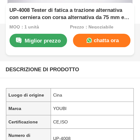
UP-4008 Tester di fatica a trazione alternativa
con cerniera con corsa alternativa da 75 mm e
intervallo di carico di prova 0~500 N conforme a
MOQ：1 unità
Prezzo：Negoziabile
ASTM D2051
chatta ora
Miglior prezzo
DESCRIZIONE DI PRODOTTO
Luogo di origine
Cina
Marca
YOUBI
Certificazione
CE,ISO
Numero di
UP-4008