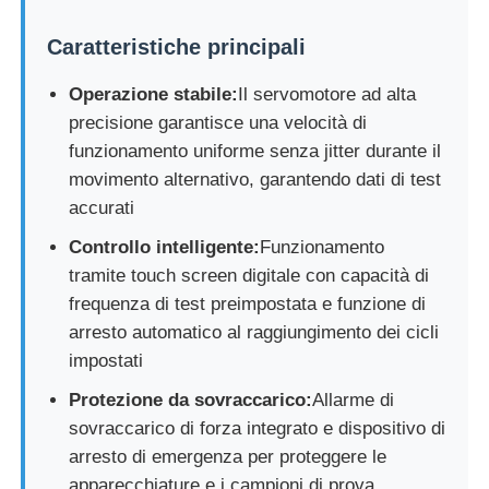
Caratteristiche principali
macchina per prove su tessuti
Operazione stabile:
Il servomotore ad alta
Regolatore di umidità e di temperatura
precisione garantisce una velocità di
funzionamento uniforme senza jitter durante il
movimento alternativo, garantendo dati di test
tester di durezza
accurati
Controllo intelligente:
Funzionamento
tramite touch screen digitale con capacità di
frequenza di test preimpostata e funzione di
arresto automatico al raggiungimento dei cicli
impostati
Protezione da sovraccarico:
Allarme di
sovraccarico di forza integrato e dispositivo di
arresto di emergenza per proteggere le
apparecchiature e i campioni di prova