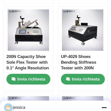
Mouth Diameter for
TM172 Compliance
Leather and Textile
200N Capacity Shoe
UP-4029 Shoes
Sole Flex Tester with
Bending Stiffness
0.1° Angle Resolution
Tester with 200N
and Adjustable
Capacity Adjustable
Invia richiesta
Invia richiesta
Bending Speed for
Bending Speed and
Footwear Quality
High Precision Angle
Control
Resolution for
Footwear Testing
jessica