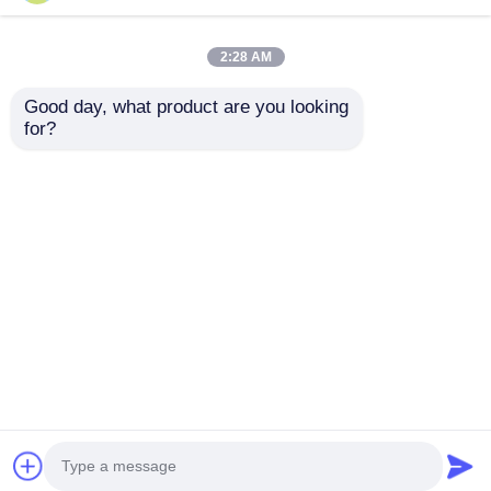
2:28 AM
Good day, what product are you looking 
for?
UP-4017 Safety Shoes
Safety Footwear
Impact Resistance
Impact Tester with
Tester with 200 ± 2 J
200 ± 2 J Impact
Impact Energy and
Energy and
Invia richiesta
Invia richiesta
Anti-Rebound Device
Adjustable Drop
EN ISO 20344
Height 0-1200mm EN
Compliant
ISO 20344 Compliant
Casa
Circa noi
Contattaci
Desktop Site
Mappa del sito
Politica sulla privacy
Qualità
Attrezzatura di prova di laboratorio
Fabbrica cinese.Copyright © 2026 Dongguan