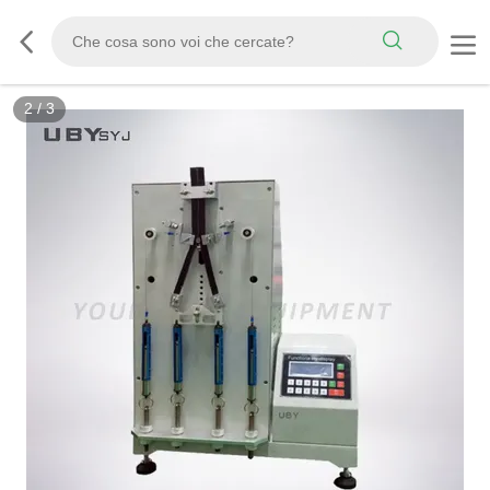
3
/
3