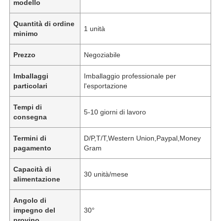
modello
Quantità di ordine
1 unità
minimo
Prezzo
Negoziabile
Imballaggi
Imballaggio professionale per
particolari
l'esportazione
Tempi di
5-10 giorni di lavoro
consegna
Termini di
D/P,T/T,Western Union,Paypal,Money
pagamento
Gram
Capacità di
30 unità/mese
alimentazione
Angolo di
impegno del
30°
provino